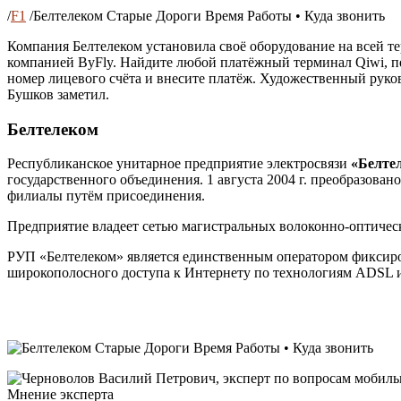
/
F1
/
Белтелеком Старые Дороги Время Работы • Куда звонить
Компания Белтелеком установила своё оборудование на всей т
компанией ByFly. Найдите любой платёжный терминал Qiwi, пер
номер лицевого счёта и внесите платёж. Художественный руко
Бушков заметил.
Белтелеком
Республиканское унитарное предприятие электросвязи
«Белте
государственного объединения. 1 августа 2004 г. преобразова
филиалы путём присоединения.
Предприятие владеет сетью магистральных волоконно-оптичес
РУП «Белтелеком» является единственным оператором фиксиро
широкополосного доступа к Интернету по технологиям ADSL и
Мнение эксперта