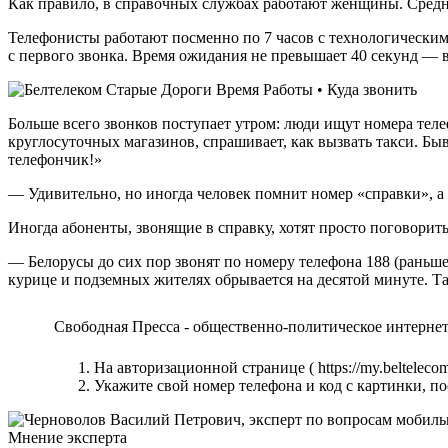
Как правило, в справочных службах работают женщины. Средни
Телефонисты работают посменно по 7 часов с технологическим
с первого звонка. Время ожидания не превышает 40 секунд — 
Больше всего звонков поступает утром: люди ищут номера тел
круглосуточных магазинов, спрашивает, как вызвать такси. Бы
телефончик!»
— Удивительно, но иногда человек помнит номер «справки», а
Иногда абоненты, звонящие в справку, хотят просто поговорить
— Белорусы до сих пор звонят по номеру телефона 188 (раньше
курице и подземных жителях обрывается на десятой минуте. Та
Свободная Пресса - общественно-политическое интерне
На авторизационной странице ( https://my.belteleco
Укажите свой номер телефона и код с картинки, по
Мнение эксперта