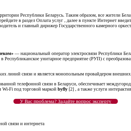
ерритории Республики Беларусь. Таким образом, все жители Бел
ейдите в раздел Оплата услуг , далее в пункте Интернет введит
водитель и главный дирижер Государственного камерного оркес
леком»
— национальный оператор электросвязи Республики Белар
но в Республиканское унитарное предприятие (РУП) с преобразов
ких линий связи и является монопольным провайдером внешних
ванной телефонной связи в Беларуси, обеспечивает междугород
 Wi-Fi под торговой маркой
byfly
[2] , а также услуги интеракт
У Вас проблема? Задайте вопрос эксперту