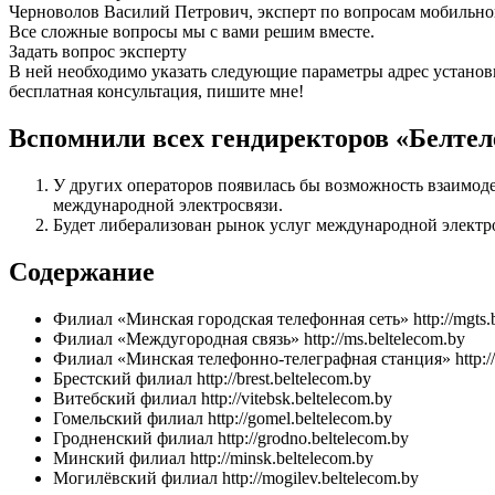
Черноволов Василий Петрович, эксперт по вопросам мобильной
Все сложные вопросы мы с вами решим вместе.
Задать вопрос эксперту
В ней необходимо указать следующие параметры адрес установ
бесплатная консультация, пишите мне!
Вспомнили всех гендиректоров «Белтел
У других операторов появилась бы возможность взаимоде
международной электросвязи.
Будет либерализован рынок услуг международной электро
Содержание
Филиал «Минская городская телефонная сеть» http://mgts.b
Филиал «Междугородная связь» http://ms.beltelecom.by
Филиал «Минская телефонно-телеграфная станция» http://m
Брестский филиал http://brest.beltelecom.by
Витебский филиал http://vitebsk.beltelecom.by
Гомельский филиал http://gomel.beltelecom.by
Гродненский филиал http://grodno.beltelecom.by
Минский филиал http://minsk.beltelecom.by
Могилёвский филиал http://mogilev.beltelecom.by