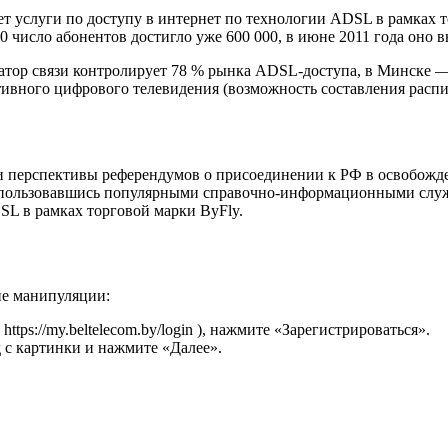
т услуги по доступу в интернет по технологии ADSL в рамках 
0 число абонентов достигло уже 600 000, в июне 2011 года оно вы
тор связи контролирует 78 % рынка ADSL-доступа, в Минске — 
тивного цифрового телевидения (возможность составления распи
и перспективы референдумов о присоединении к РФ в освобожде
воспользовавшись популярными справочно-информационными слу
SL в рамках торговой марки ByFly.
е манипуляции:
ttps://my.beltelecom.by/login ), нажмите «Зарегистрироваться».
 с картинки и нажмите «Далее».