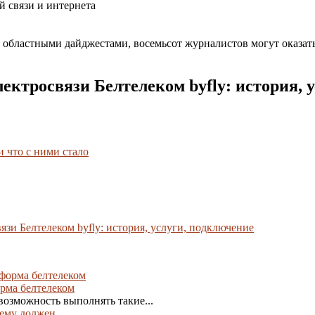
 связи и интернета
 областными дайджестами, восемьсот журналистов могут оказать
ктросвязи Белтелеком byfly: история, 
 что с ними стало
зи Белтелеком byfly: история, услуги, подключение
рма белтелеком
озможность выполнять такие...