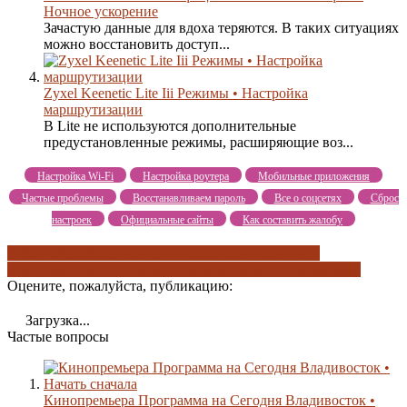
Ночное ускорение
Зачастую данные для вдоха теряются. В таких ситуациях
можно восстановить доступ...
Zyxel Keenetic Lite Iii Режимы • Настройка
маршрутизации
В Lite не используются дополнительные
предустановленные режимы, расширяющие воз...
Настройка Wi-Fi
Настройка роутера
Мобильные приложения
Частые проблемы
Восстанавливаем пароль
Все о соцсетях
Сброс
настроек
Официальные сайты
Как составить жалобу
battery calibration
выключить уведомления
дизайн и
корпус
кенет вилсон
начать сначала
оценка пользователей
Оцените, пожалуйста, публикацию:
Загрузка...
Частые вопросы
Кинопремьера Программа на Сегодня Владивосток •