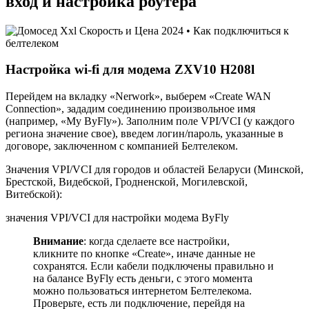
вход и настройка роутера
Настройка wi-fi для модема ZXV10 H208l
Перейдем на вкладку «Nerwork», выберем «Create WAN
Connection», зададим соединению произвольное имя
(например, «My ByFly»). Заполним поле VPI/VCI (у каждого
региона значение свое), введем логин/пароль, указанные в
договоре, заключенном с компанией Белтелеком.
Значения VPI/VCI для городов и областей Беларуси (Минской,
Брестской, Видебской, Гродненской, Могилевской,
Витебской):
значения VPI/VCI для настройки модема ByFly
Внимание
: когда сделаете все настройки,
кликните по кнопке «Create», иначе данные не
сохранятся. Если кабели подключены правильно и
на балансе ByFly есть деньги, с этого момента
можно пользоваться интернетом Белтелекома.
Проверьте, есть ли подключение, перейдя на