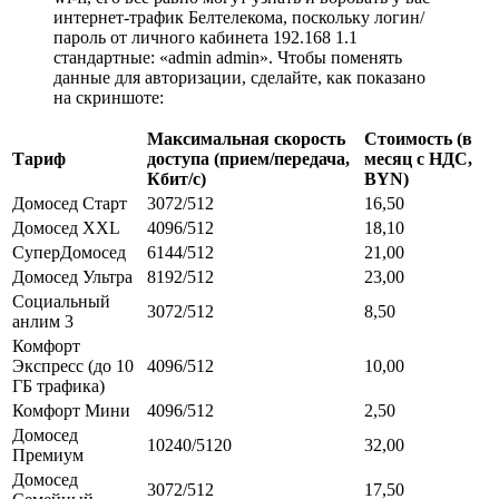
интернет-трафик Белтелекома, поскольку логин/
пароль от личного кабинета 192.168 1.1
стандартные: «admin admin». Чтобы поменять
данные для авторизации, сделайте, как показано
на скриншоте:
Максимальная скорость
Стоимость (в
Тариф
доступа (прием/передача,
месяц с НДС,
Кбит/с)
BYN
)
Домосед Старт
3072/512
16,50
Домосед XXL
4096/512
18,10
СуперДомосед
6144/512
21,00
Домосед Ультра
8192/512
23,00
Социальный
3072/512
8,50
анлим 3
Комфорт
Экспресс (до 10
4096/512
10,00
ГБ трафика)
Комфорт Мини
4096/512
2,50
Домосед
10240/5120
32,00
Премиум
Домосед
3072/512
17,50