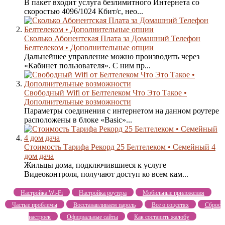
В пакет входит услуга безлимитного Интернета со
скоростью 4096/1024 Кбит/с, нео...
Сколько Абонентская Плата за Домашний Телефон
Белтелеком • Дополнительные опции
Дальнейшее управление можно производить через
«Кабинет пользователя». С ним пр...
Свободный Wifi от Белтелеком Что Это Такое •
Дополнительные возможности
Параметры соединения с интернетом на данном роутере
расположены в блоке «Basic»...
Стоимость Тарифа Рекорд 25 Белтелеком • Семейный 4
дом дача
Жильцы дома, подключившиеся к услуге
Видеоконтроля, получают доступ ко всем кам...
Настройка Wi-Fi
Настройка роутера
Мобильные приложения
Частые проблемы
Восстанавливаем пароль
Все о соцсетях
Сброс
настроек
Официальные сайты
Как составить жалобу