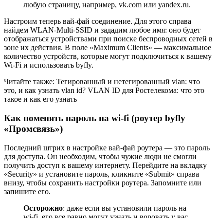
любую страницу, например, vk.com или yandex.ru.
Настроим теперь вай-фай соединение. Для этого справа
найдем WLAN-Multi-SSID и зададим любое имя: оно будет
отображаться устройствами при поиске беспроводных сетей в
зоне их действия. В поле «Maximum Clients» — максимальное
количество устройств, которые могут подключиться к вашему
Wi-Fi и использовать byfly.
Читайте также: Тегированный и нетегированный vlan: что
это, и как узнать vlan id? VLAN ID для Ростелекома: что это
такое и как его узнать
Как поменять пароль на wi-fi (роутер byfly
«Промсвязь»)
Последний штрих в настройке вай-фай роутера — это пароль
для доступа. Он необходим, чтобы чужие люди не смогли
получить доступ к вашему интернету. Перейдите на вкладку
«Security» и установите пароль, кликните «Submit» справа
внизу, чтобы сохранить настройки роутера. Запомните или
запишите его.
Осторожно
: даже если вы установили пароль на
wi-fi, его все равно могут узнать и воровать у вас