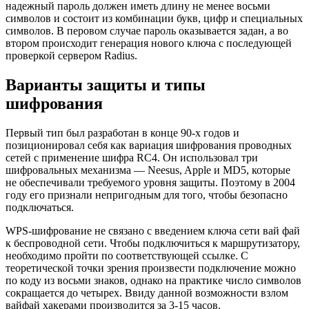
надежный пароль должен иметь длину не менее восьми
символов и состоит из комбинации букв, цифр и специальных
символов. В перовом случае пароль оказывается задан, а во
втором происходит генерация нового ключа с последующей
проверкой сервером Radius.
Варианты защиты и типы
шифрования
Первый тип был разработан в конце 90-х годов и
позиционировал себя как вариация шифрования проводных
сетей с применение шифра RC4. Он использовал три
шифровальных механизма — Neesus, Apple и MD5, которые
не обеспечивали требуемого уровня защиты. Поэтому в 2004
году его признали непригодным для того, чтобы безопасно
подключаться.
WPS-шифрование не связано с введением ключа сети вай фай
к беспроводной сети. Чтобы подключиться к маршрутизатору,
необходимо пройти по соответствующей ссылке. С
теоретической точки зрения произвести подключение можно
по коду из восьми знаков, однако на практике число символов
сокращается до четырех. Ввиду данной возможности взлом
вайфай хакерами производится за 3-15 часов.