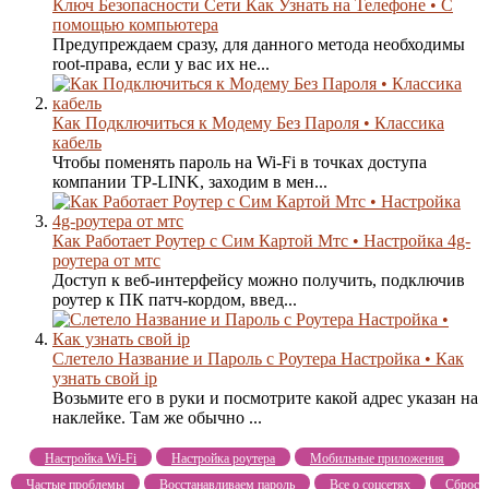
Ключ Безопасности Сети Как Узнать на Телефоне • С
помощью компьютера
Предупреждаем сразу, для данного метода необходимы
root-права, если у вас их не...
Как Подключиться к Модему Без Пароля • Классика
кабель
Чтобы поменять пароль на Wi-Fi в точках доступа
компании TP-LINK, заходим в мен...
Как Работает Роутер с Сим Картой Мтс • Настройка 4g-
роутера от мтс
Доступ к веб-интерфейсу можно получить, подключив
роутер к ПК патч-кордом, введ...
Слетело Название и Пароль с Роутера Настройка • Как
узнать свой ip
Возьмите его в руки и посмотрите какой адрес указан на
наклейке. Там же обычно ...
Настройка Wi-Fi
Настройка роутера
Мобильные приложения
Частые проблемы
Восстанавливаем пароль
Все о соцсетях
Сброс