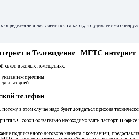
и в определенный час сменить сим-карту, я с удивлением обнаруж
тернет и Телевидение | МГТС интернет
ой связи в жилых помещениях.
с указанием причины.
ндарных дней.
дской телефон
потому в этом случае надо будет дождаться прихода техническо
иятия. С собой обязательно необходимо взять паспорт. В офисе 
ание подписанного договора клиента с компанией, предоставля
МГТС в этом контракте со своим абонентом тщательно прописыва