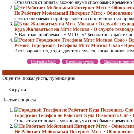
Отказаться от оплаты можно двумя способами: временно 
Не Работает Мобильный Интернет Мгтс • Обновление
Сам отключаемый прибор является собственностью провайд
Куда Жаловаться на Мгтс Москва • О службе техподд
У Вас тоже проблемы с » МГТС «? Бесплатно задайте вопр
Ремонт Городского Телефона Мгтс Москва Свао • Вре
Этот вариант подходит для тех случаев, когда пользовател
Настройка Wi-Fi
Настройка роутера
Мобильные прилож
активация услуги
бюро ремонта
в офисе оператора
деактивация 
Оцените, пожалуйста, публикацию:
Загрузка...
Частые вопросы
Городской Телефон не Работает Куда Позвонить Спб • 
Отказаться от оплаты можно двумя способами: временно 
Не Работает Мобильный Интернет Мгтс • Обновление