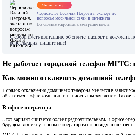
Мнение эксперта
Черноволов Василий Петрович, эксперт по
вопросам мобильной связи и интернета
Все сложные вопросы мы с вами решим вместе.
С собой иметь квитанцию об оплате, паспорт и документ, 
консультация, пишите мне!
Не работает городской телефон МГТС: к
Как можно отключить домашний телефо
Порядок отключения домашнего телефона меняется в зависимост
обратиться в офис компании и написать там заявление. Также 
В офисе оператора
Этот вариант считается более предпочтительным. В офисе опе
будущем возникнут споры с оператором по поводу неоплаченны
МГТС (а также ряд других операторов) предлагает второй вар