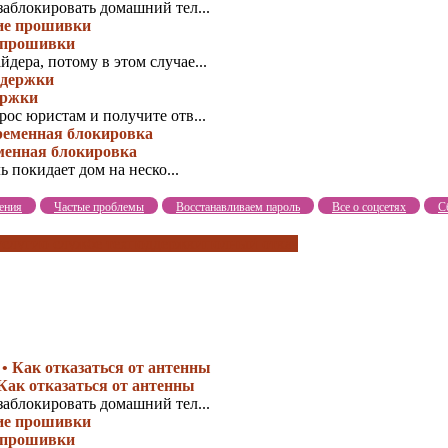
заблокировать домашний тел...
 прошивки
ера, потому в этом случае...
ержки
ос юристам и получите отв...
менная блокировка
ь покидает дом на неско...
ения
Частые проблемы
Восстанавливаем пароль
Все о соцсетях
С
услуги
о службе техподдержки
полный отказ
Как отказаться от антенны
заблокировать домашний тел...
 прошивки