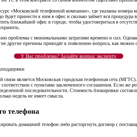
сурс «Московской телефонной компании», где указаны номера ко
до будет принести к ним в офис и сколько займет вся процедура 
тить ближайший офис в городе, чтобы удостовериться в отсутств
охранить.
 проблемы с минимальными затратами времени и сил. Однако да
ногие другие причины приводят к появлению вопроса, как можно
У Вас проблема? Задайте вопрос эксперту
вязи является Московская городская телефонная сеть (МГТС). От
 в соответствии с пунктами заключенного соглашения. Если же
ределенной последовательности. Стоимость блокировки составл
олько недель не имеет смысла.
го телефона
ировать домашний телефон либо расторгнуть договор с поставщи