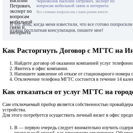
Черноволов Василий Петрович, эксперт по
вопросам мобильной связи и интернета
Все сложные вопросы мы с вами решим вместе.
В тот день, когда меня известили, что все готово попросил
нужна бесплатная консультация, пишите мне!
Как Расторгнуть Договор с МГТС на Ин
Найдите договор об оказании компанией услуг телефонн
Явитесь в офис компании.
Напишите заявление об отказе от стационарного номера 
Отключение телефона МГТС состоится в течение 14 кале
Как отказаться от услуг МГТС на горо
Сам отключаемый прибор является собственностью провайдера, 
устройства.
Для этого потребуется осуществить личный визит в офис предпр
В — первую очередь следует внимательно изучить содерж
правильный способ, как произвести отключение. Обычно 