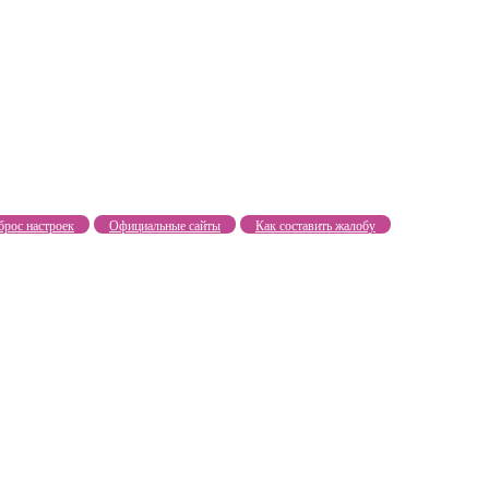
брос настроек
Официальные сайты
Как составить жалобу