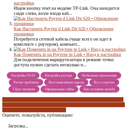
настройки
Ищем кнопку reset на модеме TP-Link. Она находится
сзади слева, возле входа каб...
Как Настроить Роутер d Link Dir 620 • Обновление
прошивки
Потребуется сетевой кабель (чаще всего он идет в
комплекте с роутером), компьют...
Как Поменять ip на Роутере tp Link • Вход в настройки
Для подключения маршрутизатора в режиме точки
доступа нужно сделать несколько н...
Настройка Wi-Fi
Настройка роутера
Мобильные приложения
Частые проблемы
Восстанавливаем пароль
Все о соцсетях
Сброс настроек
Официальные сайты
Как составить жалобу
вход в настройки
как подключить к телефону
не подключается
к интернету
подключение к компьютеру
подключение к пк или
ноутбуку
подключение к роутеру
Оцените, пожалуйста, публикацию:
Загрузка...