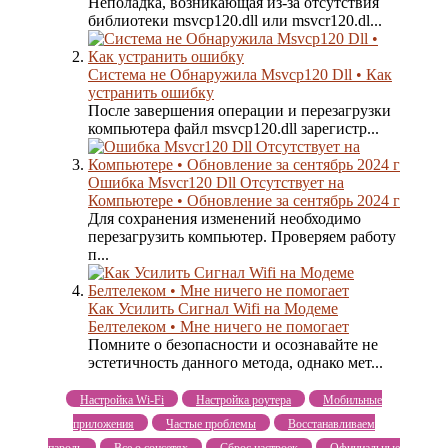
Неполадка, возникающая из-за отсутствия
библиотеки msvcp120.dll или msvcr120.dl...
Система не Обнаружила Msvcp120 Dll • Как
устранить ошибку
После завершения операции и перезагрузки
компьютера файл msvcp120.dll зарегистр...
Ошибка Msvcr120 Dll Отсутствует на
Компьютере • Обновление за сентябрь 2024 г
Для сохранения изменений необходимо
перезагрузить компьютер. Проверяем работу
п...
Как Усилить Сигнал Wifi на Модеме
Белтелеком • Мне ничего не помогает
Помните о безопасности и осознавайте не
эстетичность данного метода, однако мет...
Настройка Wi-Fi
Настройка роутера
Мобильные
приложения
Частые проблемы
Восстанавливаем