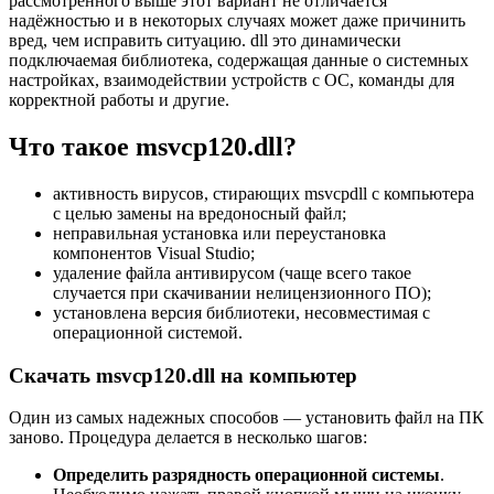
рассмотренного выше этот вариант не отличается
надёжностью и в некоторых случаях может даже причинить
вред, чем исправить ситуацию. dll это динамически
подключаемая библиотека, содержащая данные о системных
настройках, взаимодействии устройств с ОС, команды для
корректной работы и другие.
Что такое msvcp120.dll?
активность вирусов, стирающих msvcpdll с компьютера
с целью замены на вредоносный файл;
неправильная установка или переустановка
компонентов Visual Studio;
удаление файла антивирусом (чаще всего такое
случается при скачивании нелицензионного ПО);
установлена версия библиотеки, несовместимая с
операционной системой.
Скачать msvcp120.dll на компьютер
Один из самых надежных способов — установить файл на ПК
заново. Процедура делается в несколько шагов:
Определить разрядность операционной системы
.