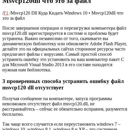
Msvcp120dll что это за файл
/
F1
/
Msvcp120 Dll Куда Кидать Windows 10 • Msvcp120dll что
это за файл
После завершения операции и перезагрузки компьютера файл
msvcp120.dll зарегистрируется в системе и проблема будет
устранена. Важно независимо от того, скачиваете вы
динамическую библиотеку или обновляете Adobe Flash Player,
делайте это на официальных сайтах сторонние ресурсы часто
предлагают файлы с вирусами. Самый простой способ
устранить ошибку это установить на ваш компьютер пакет C
для Microsoft Visual Studio 2013 в его составе находится
нужная нам библиотека.
3 проверенных способа устранить ошибку файл
msvcp120 dll отсутствует
Получая сообщение на компьютере, запуск программы
невозможен отсутствует файл msvcp120.dll, не
расстраивайтесь – сейчас ее обязательно исправим, разумеется
бесплатно.
Так чаще всего случается если переустановить windows 7 –
windows 10, windows 8.1, windows 8 и XP – это системная