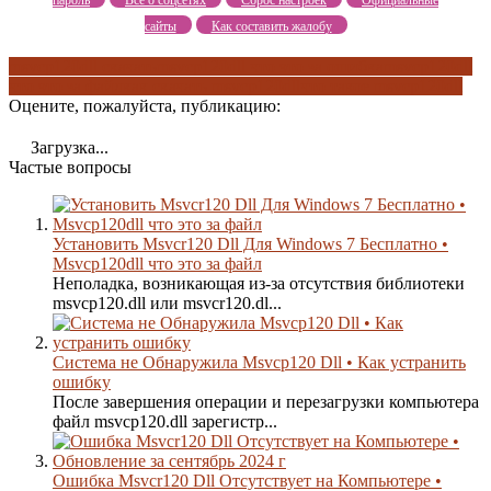
пароль
Все о соцсетях
Сброс настроек
Официальные
сайты
Как составить жалобу
msvcp120dll скачать
msvcp120dll что это за ошибка
msvcp120dll
что это за файл
как скачать msvcp120dll
что такое msvcp120dll
Оцените, пожалуйста, публикацию:
Загрузка...
Частые вопросы
Установить Msvcr120 Dll Для Windows 7 Бесплатно •
Msvcp120dll что это за файл
Неполадка, возникающая из-за отсутствия библиотеки
msvcp120.dll или msvcr120.dl...
Система не Обнаружила Msvcp120 Dll • Как устранить
ошибку
После завершения операции и перезагрузки компьютера
файл msvcp120.dll зарегистр...
Ошибка Msvcr120 Dll Отсутствует на Компьютере •