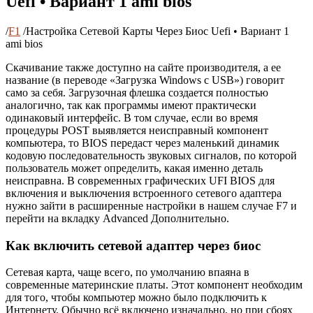
Uefi • Вариант 1 ami bios
/
F1
/
Настройка Сетевой Карты Через Биос Uefi • Вариант 1
ami bios
Скачивание также доступно на сайте производителя, а ее
название (в переводе «Загрузка Windows с USB») говорит
само за себя. Загрузочная флешка создается полностью
аналогично, так как программы имеют практически
одинаковый интерфейс. В том случае, если во время
процедуры POST выявляется неисправный компонент
компьютера, то BIOS передаст через маленький динамик
кодовую последовательность звуковых сигналов, по которой
пользователь может определить, какая именно деталь
неисправна. В современных графических UFI BIOS для
включения и выключения встроенного сетевого адаптера
нужно зайти в расширенные настройки в нашем случае F7 и
перейти на вкладку Advanced Дополнительно.
Как включить сетевой адаптер через биос
Сетевая карта, чаще всего, по умолчанию впаяна в
современные материнские платы. Этот компонент необходим
для того, чтобы компьютер можно было подключить к
Интернету. Обычно всё включено изначально, но при сбоях