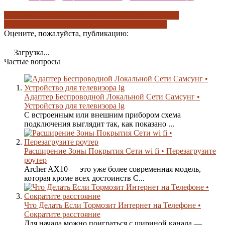
вариант 1 ami bios
вариант 3 uefi-интерфейс
кнопки
управления
полезные советы
преимущества uefi
Оцените, пожалуйста, публикацию:
Загрузка...
Частые вопросы
Адаптер Беспроводной Локальной Сети Самсунг •
Устройство для телевизора lg
С встроенным или внешним прибором схема
подключения выглядит так, как показано ...
Расширение Зоны Покрытия Сети wi fi • Перезагрузите
роутер
Archer AX10 — это уже более современная модель,
которая кроме всех достоинств C...
Что Делать Если Тормозит Интернет на Телефоне •
Сократите расстояние
Для начала можно поиграться с шириной канала —