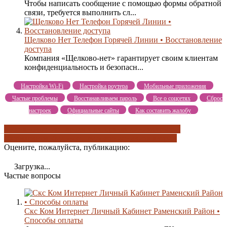
Чтобы написать сообщение с помощью формы обратной
связи, требуется выполнить сл...
Щелково Нет Телефон Горячей Линии • Восстановление
доступа
Компания «Щелково-нет» гарантирует своим клиентам
конфиденциальность и безопасн...
Настройка Wi-Fi
Настройка роутера
Мобильные приложения
Частые проблемы
Восстанавливаем пароль
Все о соцсетях
Сброс
настроек
Официальные сайты
Как составить жалобу
восстановление пароля к лк
горячая линия
курьер в
сбермаркет
мобильное приложение
никита аверин
Оцените, пожалуйста, публикацию:
Загрузка...
Частые вопросы
Скс Ком Интернет Личный Кабинет Раменский Район •
Способы оплаты