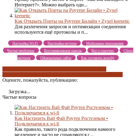
Интернет?». Можно выбрать оди...
Как Открыть Порты на Роутере Билайн • Zyxel keenetic
Для различения запросов и оптимизации соединения
используются ещё протоколы и п...
Настройка Wi-Fi
Настройка роутера
Мобильные приложения
Частые проблемы
Восстанавливаем пароль
Все о соцсетях
Сброс
настроек
Официальные сайты
Как составить жалобу
как выбрать провайдера
как выбрать роутер
самый
центральный
советы и рекомендации
советы по установке
Оцените, пожалуйста, публикацию:
Загрузка...
Частые вопросы
Как Настроить Вай Фай Роутер Ростелеком •
Подключаемся к wi-fi
Как правило, такого рода подключения намного
медленнее и часто не справляются с...