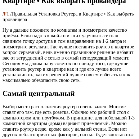
Квартире • Как выбрать провайдера
/
F1
/
Правильная Установка Роутера в Квартире • Как выбрать
провайдера
Ну а дальше походите по комнатам и посмотрите качество
приёма. Если надо в какой-то из них улучшить сигнал —
сдвиньте точку доступа в том направлении на 1-2 метра и
посмотрите результат. Где лучше поставить роутер в квартире
вопрос серьезный, ведь именно правильное решение избавит
вас от затруднений с сетью в самый неподходящий момент.
Сегодня мы дадим пару советов по поводу того, где лучше
установить роутер в квартире как и где его лучше всего
устанавливать, каких решений лучше совсем избегать и как
максимально обезопасить свою сеть.
Самый центральный
Выбор места расположения роутера очень важен. Многие
ставят его там, где есть розетка. Обычно это рабочий стол с
компьютером или ноутбуком. В принципе, для небольшой 1-3
комнатной квартиры (дома) вариант приемлемый. Можно
ставить роутер везде, кроме как у дальней стены. Если нет
других неблагоприятных факторов, сигнал будет «доставать»