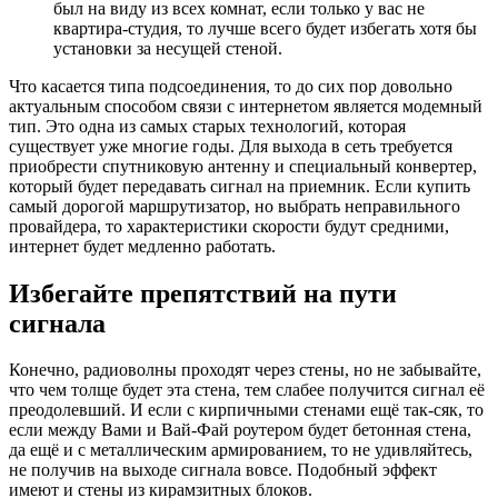
был на виду из всех комнат, если только у вас не
квартира-студия, то лучше всего будет избегать хотя бы
установки за несущей стеной.
Что касается типа подсоединения, то до сих пор довольно
актуальным способом связи с интернетом является модемный
тип. Это одна из самых старых технологий, которая
существует уже многие годы. Для выхода в сеть требуется
приобрести спутниковую антенну и специальный конвертер,
который будет передавать сигнал на приемник. Если купить
самый дорогой маршрутизатор, но выбрать неправильного
провайдера, то характеристики скорости будут средними,
интернет будет медленно работать.
Избегайте препятствий на пути
сигнала
Конечно, радиоволны проходят через стены, но не забывайте,
что чем толще будет эта стена, тем слабее получится сигнал её
преодолевший. И если с кирпичными стенами ещё так-сяк, то
если между Вами и Вай-Фай роутером будет бетонная стена,
да ещё и с металлическим армированием, то не удивляйтесь,
не получив на выходе сигнала вовсе. Подобный эффект
имеют и стены из кирамзитных блоков.