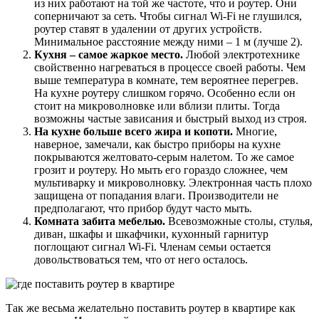
из них работают на той же частоте, что и роутер. Они
соперничают за сеть. Чтобы сигнал Wi-Fi не глушился,
роутер ставят в удалении от других устройств.
Минимальное расстояние между ними – 1 м (лучше 2).
Кухня – самое жаркое место.
Любой электротехнике
свойственно нагреваться в процессе своей работы. Чем
выше температура в комнате, тем вероятнее перегрев.
На кухне роутеру слишком горячо. Особенно если он
стоит на микроволновке или вблизи плиты. Тогда
возможны частые зависания и быстрый выход из строя.
На кухне больше всего жира и копоти.
Многие,
наверное, замечали, как быстро приборы на кухне
покрываются желтовато-серым налетом. То же самое
грозит и роутеру. Но мыть его гораздо сложнее, чем
мультиварку и микроволновку. Электронная часть плохо
защищена от попадания влаги. Производители не
предполагают, что прибор будут часто мыть.
Комната забита мебелью.
Всевозможные столы, стулья,
диван, шкафы и шкафчики, кухонный гарнитур
поглощают сигнал Wi-Fi. Членам семьи остается
довольствоваться тем, что от него осталось.
Так же весьма желательно поставить роутер в квартире как