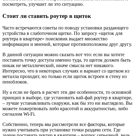
посмотреть, улучшит ли это ситуацию.
Стоит ли ставить роутер в щиток
Часто встречаются советы по поводу установки раздающего
устройства в слаботочном щитке. По запросу «щиток для
роутера в квартире» поисковик выдает множество
информации и мнений, которые противоположны друг другу.
В данной ситуации можно сказать вот что: если вы хотите
поставить точку доступа именно туда, то щиток должен быть
никак не металлический, иначе смысла нет никакого.
Интересно, что в некоторых случаях и вариант со щитком из
металла проходит, но только если щиток встроен в стену из
пеноблоков.
Ну а если не брать в расчет эти две особенности, то основной
принцип в выборе, где установить вай-фай роутер в квартире,
– лучше устанавливать снаружи, как бы это ни выглядело. Вы
можете пожертвовать либо красотой и аккуратностью, либо
сигналом Wi-Fi.
Собственно, теперь мы рассмотрели все факторы, которые
нужно учитывать при установке точки раздачи сети. Где
лучше поставить роутер в квартире – вопрос серьезный, ведь