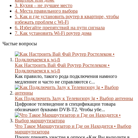
3.
Кухня – не лучшее место
4.
Места правильного выбора
5.
Как и где установить роутер в квартире, чтобы
избежать проблем с Wi-Fi
6.
Избегайте препятствий на пути сигнала
7.
Как установить Wi-Fi роутер дома
Частые вопросы
Как Настроить Вай Фай Роутер Ростелеком •
Подключаемся к wi-fi
Как правило, такого рода подключения намного
медленнее и часто не справляются с...
Как Подключить Залу к Телевизору lg • Выбор антенны
Цифровое телевидение в спецификации товара
обозначают буквами DVB-T2. Чтобы убе...
Что Такое Маршрутизатор и Где он Находится • Выбор
маршрутизатора
Прошу принять участие в опросе «Как Вы выходите в