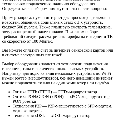
технологиям подключения, наличию оборудования.
Определиться с выбором помогут ответы на эти вопросы:
Пример запроса: нужен интернет для просмотра фильмов и
новостей, общения в социальных сетях с 3-х устройств,
бюджет 500 рублей. Также планирую смотреть телевидение,
хочу расширенный пакет каналов. При таком наборе
требований следует рассматривать тарифы на интернет и ТВ
со скоростью от 100 Мбит/с.
Вы можете оплатить счет за интернет банковской картой или
в системе электронных платежей:
Выбор оборудования зависит от технологии подключения
интернета, типа и количества подключаемых устройств.
Например, для подключения нескольких устройств по Wi-Fi
нужен роутер (маршрутизатор), без него домашний интернет
можно подключить только на один компьютер или ноутбук.
Оптика FTTb (ETTH) — FTTx-маршрутизатор
Оптика PON/GPON (xPON) — xPON-маршрутизатор,
PON розетка
Технология P2P — P2P-маршрутизатор c SFP-модулем,
медиаконвертер
Технология xDSL — xDSL-маршрутизатор