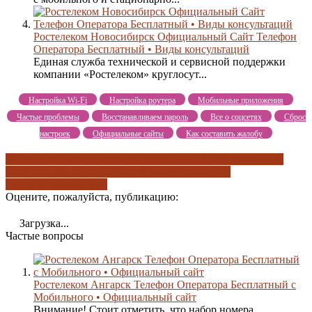
Ростелеком Новосибирск Официальный Сайт Телефон
Оператора Бесплатный • Виды консультаций
Единая служба технической и сервисной поддержки
компании «Ростелеком» круглосут...
Настройка Wi-Fi
Настройка роутера
Мобильные приложения
Частые проблемы
Восстанавливаем пароль
Все о соцсетях
Сброс
настроек
Официальные сайты
Как составить жалобу
актуальные номера
виды консультаций
для корпоративных
клиентов
заявка на подключение
Официальный
сайт
социальные сети
Оцените, пожалуйста, публикацию:
Загрузка...
Частые вопросы
Ростелеком Ангарск Телефон Оператора Бесплатный с
Мобильного • Официальный сайт
Внимание! Стоит отметить, что набор номера