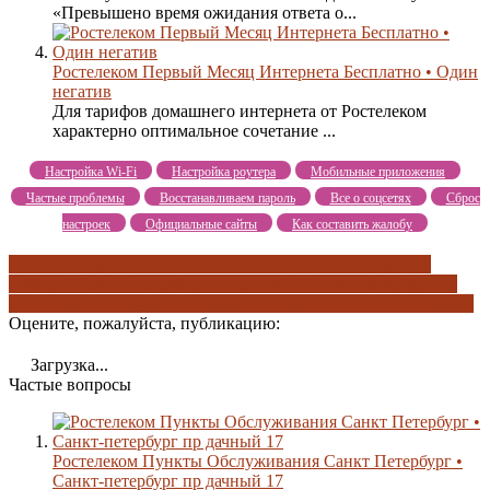
«Превышено время ожидания ответа о...
Ростелеком Первый Месяц Интернета Бесплатно • Один
негатив
Для тарифов домашнего интернета от Ростелеком
характерно оптимальное сочетание ...
Настройка Wi-Fi
Настройка роутера
Мобильные приложения
Частые проблемы
Восстанавливаем пароль
Все о соцсетях
Сброс
настроек
Официальные сайты
Как составить жалобу
г санкт-петербург наб синопская 14
г санкт-петербург ул
победы 16
санкт-петербург пр дачный 17
санкт-петербург пр
невский 88
санкт-петербург ул чехова 18
тарифы интернет с тв
Оцените, пожалуйста, публикацию:
Загрузка...
Частые вопросы
Ростелеком Пункты Обслуживания Санкт Петербург •
Санкт-петербург пр дачный 17