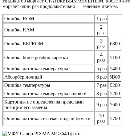
Индикатор моргает ОРАНЖЕВЫМ/ЗЕЛЕНЫМ, после этого
моргает один раз продолжительно — зеленым цветом.
Ошибка ROM
1 раз
2
Ошибка RAM
раза
3
Ошибка EEPROM
6800
раза
4
Ошибка home position каретки
5100
раза
Ошибка датчика температуры
5 раз
5400
Абсорбер полный
6 раз
5B00
Ошибка температуры
7 раз
5200
Ошибка датчика температуры головки
8 раз
5200
Картридж не определен за пределами
9 раз
5600
позиции его замены
10
Ошибка датчика системы подачи бумаги
5700
раза