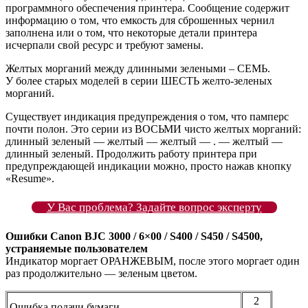
программного обеспечения принтера. Сообщение содержит
информацию о том, что емкость для сброшенных чернил
заполнена или о том, что некоторые детали принтера
исчерпали свой ресурс и требуют замены.
Желтых морганий между длинными зелеными – СЕМЬ.
У более старых моделей в серии ШЕСТЬ желто-зеленых
морганий.
Существует индикация предупреждения о том, что памперс
почти полон. Это серии из ВОСЬМИ чисто желтых морганий:
длинный зеленый — желтый — желтый — . — желтый —
длинный зеленый. Продолжить работу принтера при
предупреждающей индикации можно, просто нажав кнопку
«Resume».
У Вас проблема? Задайте вопрос эксперту
Ошибки Canon BJC 3000 / 6×00 / S400 / S450 / S4500,
устраняемые пользователем
Индикатор моргает ОРАНЖЕВЫМ, после этого моргает один
раз продолжительно — зеленым цветом.
2
Ошибка подачи бумаги