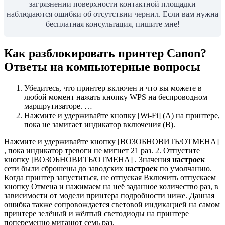
загрязнении поверхности контактной площадки
наблюдаются ошибки об отсутствии чернил. Если вам нужна
бесплатная консультация, пишите мне!
Как разблокировать принтер Canon?
Ответы на компьютерные вопросы
Убедитесь, что принтер включен и что вы можете в
любой момент нажать кнопку WPS на беспроводном
маршрутизаторе. …
Нажмите и удерживайте кнопку [Wi-Fi] (A) на принтере,
пока не замигает индикатор включения (B).
Нажмите и удерживайте кнопку [ВОЗОБНОВИТЬ/ОТМЕНА]
, пока индикатор тревоги не мигнет 21 раз. 2. Отпустите
кнопку [ВОЗОБНОВИТЬ/ОТМЕНА] . Значения
настроек
сети были сброшены до заводских
настроек
по умолчанию.
Когда принтер запуститься, не отпуская Включить отпускаем
кнопку Отмена и нажимаем на неё заданное количество раз, в
зависимости от модели принтера подробности ниже. Данная
ошибка также сопровождается световой индикацией на самом
принтере зелёный и жёлтый светодиоды на принтере
попеременно миганют семь раз.