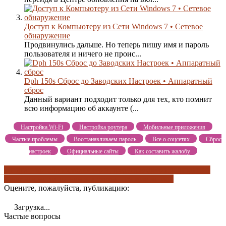
Доступ к Компьютеру из Сети Windows 7 • Сетевое
обнаружение
Продвинулись дальше. Но теперь пишу имя и пароль
пользователя и ничего не проис...
Dph 150s Сброс до Заводских Настроек • Аппаратный
сброс
Данный вариант подходит только для тех, кто помнит
всю информацию об аккаунте (...
Настройка Wi-Fi
Настройка роутера
Мобильные приложения
Частые проблемы
Восстанавливаем пароль
Все о соцсетях
Сброс
настроек
Официальные сайты
Как составить жалобу
аппаратный сброс
отключение предупреждения
подходящие
товары
помогла ли вам эта статья
похожие записи
Оцените, пожалуйста, публикацию:
Загрузка...
Частые вопросы