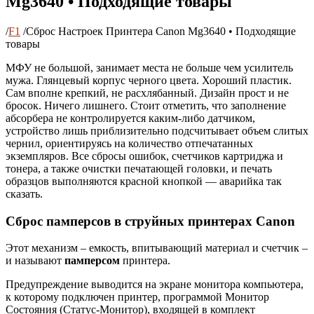
Mg3640 • Подходящие товары
/
F1
/
Сброс Настроек Принтера Canon Mg3640 • Подходящие
товары
МФУ не большой, занимает места не больше чем усилитель
мужа. Глянцевый корпус черного цвета. Хороший пластик.
Сам вполне крепкий, не расхлябанный. Дизайн прост и не
бросок. Ничего лишнего. Стоит отметить, что заполнение
абсорбера не контролируется каким-либо датчиком,
устройство лишь приблизительно подсчитывает объем слитых
чернил, ориентируясь на количество отпечатанных
экземпляров. Все сбросы ошибок, счетчиков картриджа и
тонера, а также очистки печатающей головки, и печать
образцов выполняются красной кнопкой — аварийка так
сказать.
Сброс памперсов в струйных принтерах Canon
Этот механизм – емкость, впитывающий материал и счетчик –
и называют
памперсом
принтера.
Предупреждение выводится на экране монитора компьютера,
к которому подключен принтер, программой Монитор
Состояния (Статус-Монитор), входящей в комплект