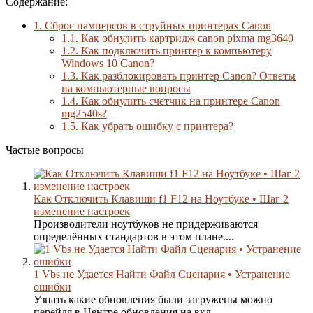
Содержание:
1.
Сброс памперсов в струйных принтерах Canon
1.1.
Как обнулить картридж canon pixma mg3640
1.2.
Как подключить принтер к компьютеру
Windows 10 Canon?
1.3.
Как разблокировать принтер Canon? Ответы
на компьютерные вопросы
1.4.
Как обнулить счетчик на принтере Canon
mg2540s?
1.5.
Как убрать ошибку с принтера?
Частые вопросы
Как Отключить Клавиши f1 F12 на Ноутбуке • Шаг 2
изменение настроек
Производители ноутбуков не придерживаются
определённых стандартов в этом плане....
1 Vbs не Удается Найти Файл Сценария • Устранение
ошибки
Узнать какие обновления были загружены можно
перейдя в Центре обновления на вкл...