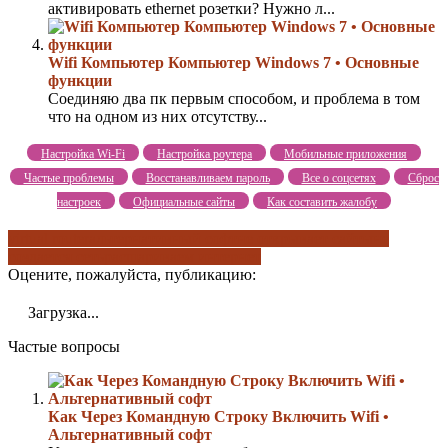
активировать ethernet розетки? Нужно л...
Wifi Компьютер Компьютер Windows 7 • Основные
функции
Соединяю два пк первым способом, и проблема в том
что на одном из них отсутству...
Настройка Wi-Fi
Настройка роутера
Мобильные приложения
Частые проблемы
Восстанавливаем пароль
Все о соцсетях
Сброс
настроек
Официальные сайты
Как составить жалобу
virtual router
альтернативный софт
не открывает сайты
не
создается сеть
расшариваем интернет
Оцените, пожалуйста, публикацию:
Загрузка...
Частые вопросы
Как Через Командную Строку Включить Wifi •
Альтернативный софт