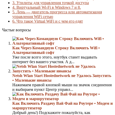
3.
Утилиты для управления точкой доступа
4.
Виртуальный Wi-Fi в Windows 7 и 8.
5.
Лень — двигатель прогресса или автоматизация
управления WiFi сетью
6.
Что такое Virtual WiFi и с чем его едят
Частые вопросы
Как Через Командную Строку Включить Wifi •
Альтернативный софт
Уже после всего этого, ноутбук станет выдавать
интернет без вашего участия. А д...
Netsh Wlan Start Hostednetwork не Удалось Запустить
• Маленькие нюансы
Нажимаем правой кнопкой мыши на значок соединения
и выбираем пункт Центр управл...
Как Включить Раздачу Вай Фай на Роутере • Модем и
маршрутизатор
Добрый день!) Подскажите пожалуйста, как