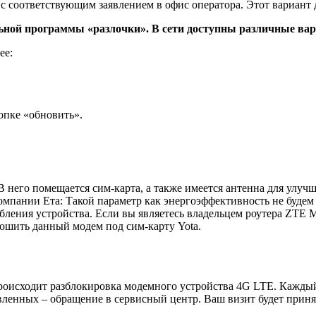
 с соответствующим заявлением в офис оператора. Этот вариант
ьной программы «разлочки». В сети доступны различные ва
ее:
опке «обновить».
В него помещается сим-карта, а также имеется антенна для улуч
пании Ета: Такой параметр как энергоэффективность не будем р
ебления устройства. Если вы являетесь владельцем роутера ZTE 
рошить данный модем под сим-карту Yota.
роисходит разблокировка модемного устройства 4G LTE. Каждый
енных – обращение в сервисный центр. Ваш визит будет принят