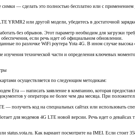
се симки — сделать это полностью бесплатно или с применением
G LTE YRMR2 или другой модели, убедитесь в достаточной зарядк
работать без обрывов. Этот параметр необходим для загрузки тре
обеспечения, если речь идет об официальном обновлении.
анные по разлочке WiFi роутера Yota 4G. В ином случае высока 
ле изучения технической части и определения ключевых момен
-картами осуществляется по следующим методикам:
 модем Ета — написать заявление в компанию, которая предостав
 документов у оператора не более чем два месяца. При положит
LTE — получить код на специальных сайтах или использовать сп
ботает для модемов 4G LTE новой версии. Речь идет о девайса
ли status.yota.ru. Как вариант посмотрите на IMEI. Если стоит 3