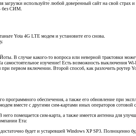
я загрузки используйте любой доверенный сайт на свой страх и 
B без СИМ.
аньте Yota 4G LTE модем и установите его снова.
у.
оты. В случае какого-то вопроса или неверной трактовки можете
На самостоятельное изучение! Есть возможность выключения Wi-F
 при первом включении. Второй способ, как разлочить роутер Y
о программного обеспечения, а также его обновление при эксп
модем вместе с другими сим-картами иных операторов сотовой с
В него помещается сим-карта, а также имеется антенна для улуч
омпании Ета:
 достаточно будет и устаревшей Windows XP SP3. Полноценно б