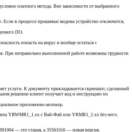
 условно платного метода. Вне зависимости от выбранного
е. Если в процессе прошивки модема устройство отключится,
буемого ПО.
опасность попасть на вирус и вообще остаться с
тов. При неправильно выполненной работе возможны трудности
ляет услуги. К документу прикладывается скриншот, сделанный
ельном решении клиент получает код и инструкцию по
ециальное приложение-анлокер.
х типа YRWMR1_1.xx с Вай-Фай или YRMR1_1.xx без него.
5891004 — это старая, а 35561016 — новая версия.