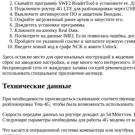
Cкачайте программу SWF2 ReaderTool и установите ее. Дл
Подключите роутер 4G LTE для разблокировки через US
Выключите антивирусное ПО и защитник Виндовс.
Откройте загруженный ранее архив и запустите его.
Дождитесь установки программы.
Кликните на кнопку Real Data.
Посмотрите на данные IMEI. Если появилась ошибка, дост
Пройдите по указанной ссылке и заплатите нужную сумм
Введите новый код в графе NCK и жмите Unlock.
Здесь оставлю место для оригинальных инструкций к модемам Й
сброс на заводские настройки, и еще много чего интересного. 
беспроводной сети от жаждущих халявы соседей рекомендуется
использовать специальное приложение-анлокер.
Технические данные
При необходимости производиться скачивание соответствующег
разблокировка Yota 4G, чтобы была возможность использовать 
Скорость передачи данных на роутере доходит до 54 Мбит/сек. 
Следующие параметры необходимы для работы 4G модема от к
Что касается операционной системы компьютера или ноутбука,