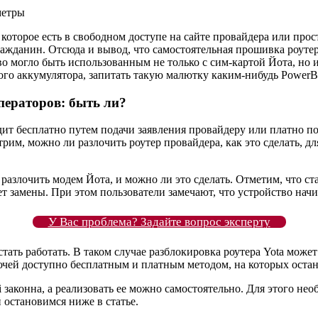
метры
оторое есть в свободном доступе на сайте провайдера или прос
ажданин. Отсюда и вывод, что самостоятельная прошивка роутер
тво могло быть использованным не только с сим-картой Йота, но
ного аккумулятора, запитать такую малютку каким-нибудь PowerBa
операторов: быть ли?
дит бесплатно путем подачи заявления провайдеру или платно п
, можно ли разлочить роутер провайдера, как это сделать, для
злочить модем Йота, и можно ли это сделать. Отметим, что ста
т замены. При этом пользователи замечают, что устройство начин
У Вас проблема? Задайте вопрос эксперту
ать работать. В таком случае разблокировка роутера Yota може
чей доступно бесплатным и платным методом, на которых остан
 законна, а реализовать ее можно самостоятельно. Для этого нео
й остановимся ниже в статье.