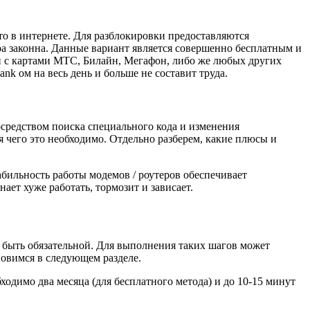
то в интернете. Для разблокировки предоставляются
а законна. Данные вариант является совершенно бесплатным и
 и с картами МТС, Билайн, Мегафон, либо же любых других
nk ом на весь день и больше не составит труда.
осредством поиска специального кода и изменения
 чего это необходимо. Отдельно разберем, какие плюсы и
бильность работы модемов / роутеров обеспечивает
ает хуже работать, тормозит и зависает.
т быть обязательной. Для выполнения таких шагов может
овимся в следующем разделе.
бходимо два месяца (для бесплатного метода) и до 10-15 минут