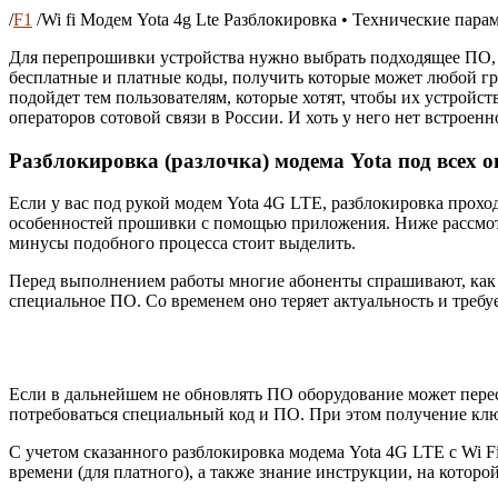
/
F1
/
Wi fi Модем Yota 4g Lte Разблокировка • Технические пара
Для перепрошивки устройства нужно выбрать подходящее ПО, к
бесплатные и платные коды, получить которые может любой гр
подойдет тем пользователям, которые хотят, чтобы их устройс
операторов сотовой связи в России. И хоть у него нет встроен
Разблокировка (разлочка) модема Yota под всех 
Если у вас под рукой модем Yota 4G LTE, разблокировка прохо
особенностей прошивки с помощью приложения. Ниже рассмотрим
минусы подобного процесса стоит выделить.
Перед выполнением работы многие абоненты спрашивают, как ра
специальное ПО. Со временем оно теряет актуальность и требуе
Если в дальнейшем не обновлять ПО оборудование может перест
потребоваться специальный код и ПО. При этом получение клю
С учетом сказанного разблокировка модема Yota 4G LTE с Wi Fi
времени (для платного), а также знание инструкции, на которо