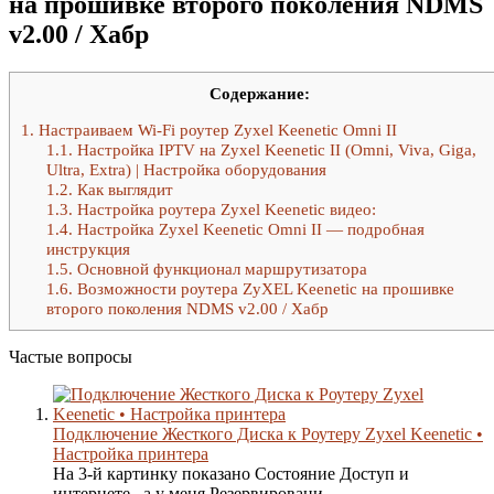
на прошивке второго поколения NDMS
v2.00 / Хабр
Содержание:
1.
Настраиваем Wi-Fi роутер Zyxel Keenetic Omni II
1.1.
Настройка IPTV на Zyxel Keenetic II (Omni, Viva, Giga,
Ultra, Extra) | Настройка оборудования
1.2.
Как выглядит
1.3.
Настройка роутера Zyxel Keenetic видео:
1.4.
Настройка Zyxel Keenetic Omni II — подробная
инструкция
1.5.
Основной функционал маршрутизатора
1.6.
Возможности роутера ZyXEL Keenetic на прошивке
второго поколения NDMS v2.00 / Хабр
Частые вопросы
Подключение Жесткого Диска к Роутеру Zyxel Keenetic •
Настройка принтера
На 3-й картинку показано Состояние Доступ и
интернете , а у меня Резервировани...