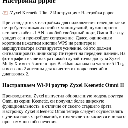
Настройка pppoe
/
F1
/
Zyxel Keenetic Ultra 2 Инструкция • Настройка pppoe
При стандартных настройках для подключения телеприставки
не требуется никаких особых манипуляций, нужно просто
вставить кабель LAN в любой свободный порт, Омни II сразу
увидит ее и произойдет сопряжение. Далее, одиночным
коротким нажатием кнопки WPS на репитере и
маршрутизаторе активируется усиление, об это должен
сигнализировать индикатор Интернет на передней панели. На
фотографии выше как раз такой случай точка доступа Zyxel
Multy X имеет 5 антенн для Backhaul-канала на частоте 5 ГГц,
и всего по 2 антенны для клиентских подключений в
диапазонах 2.
Настраиваем Wi-Fi роутер Zyxel Keenetic Omni II
Производитель Zyxel выпустил обновленную модель роутера
Omni из серии Keenetic, он получил более широкую
функциональность, в отличие от своего старшего брата.
Настройку Zyxel KIeenetic Omni теперь следует осуществлять
с учетом новых требований, в том числе это касается и нового
программного обеспечения.