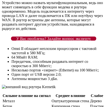
Устройство можно назвать мультифункциональным, ведь оно
может совмещать в себе функции модема и роутера
одновременно. Модель подключается к интернету через
провода LAN и далее подключается к ПК или ноутбуку через
WAN. В роутер встроены две антенны, которые могут
раздавать интернет другим устройствам, находящимся в
радиусе их действия.
У Вас проблема? Задайте вопрос эксперту
Omni II обладает неплохим процессором с тактовой
частотой в 580 МГц;
64 Мбайт RAM;
Передатчик, способным раздавать интернет со
скоростью в 300 Мбит/c;
Несколько портов «эзернет» (Ethernet) на 100 Мбит/с;
Один порт от USB версии 2.0;
Антенны мощностью 3 дБи.
Сильное влияние на сигнал
Среднее влияние
Слабое
Металл
Оштукатуренная стена
Дерево
Бетон
Кирпичная стена
Пластик