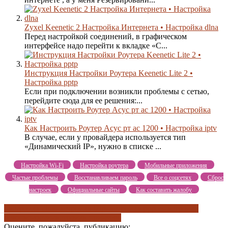
Zyxel Keenetic 2 Настройка Интернета • Настройка dlna
Перед настройкой соединений, в графическом
интерфейсе надо перейти к вкладке «С...
Инструкция Настройки Роутера Keenetic Lite 2 •
Настройка pptp
Если при подключении возникли проблемы с сетью,
перейдите сюда для ее решения:...
Как Настроить Роутер Асус рт ас 1200 • Настройка iptv
В случае, если у провайдера используется тип
«Динамический IP», нужно в списке ...
Настройка Wi-Fi
Настройка роутера
Мобильные приложения
Частые проблемы
Восстанавливаем пароль
Все о соцсетях
Сброс
настроек
Официальные сайты
Как составить жалобу
настройка dlna
настройка l2tp
настройка pppoe
настройка
безопасности
настройка принтера
Оцените, пожалуйста, публикацию: