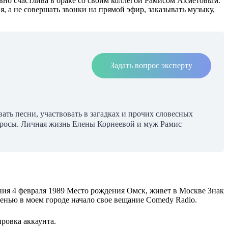
авно счастлива в браке со своим коллегой Рамисом Ахметовым.
, а не совершать звонки на прямой эфир, заказывать музыку,
Задать вопрос эксперту
ать песни, участвовать в загадках и прочих словесных
опросы. Личная жизнь Елены Корнеевой и муж Рамис
ия 4 февраля 1989 Место рождения Омск, живет в Москве Знак
нью в моем городе начало свое вещание Comedy Radio.
ровка аккаунта.