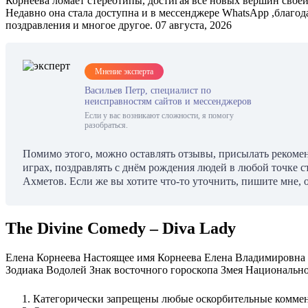
Корнеева ломает стереотипы, достигая все новых вершин своей
Недавно она стала доступна и в мессенджере WhatsApp ,благод
поздравления и многое другое. 07 августа, 2026
Мнение эксперта
Васильев Петр, специалист по
неисправностям сайтов и мессенджеров
Если у вас возникают сложности, я помогу
разобраться.
Помимо этого, можно оставлять отзывы, присылать рекоменд
играх, поздравлять с днём рождения людей в любой точке 
Ахметов. Если же вы хотите что-то уточнить, пишите мне, о
The Divine Comedy – Diva Lady
Елена Корнеева Настоящее имя Корнеева Елена Владимировна 
Зодиака Водолей Знак восточного гороскопа Змея Национальн
Категорически запрещены любые оскорбительные коммента