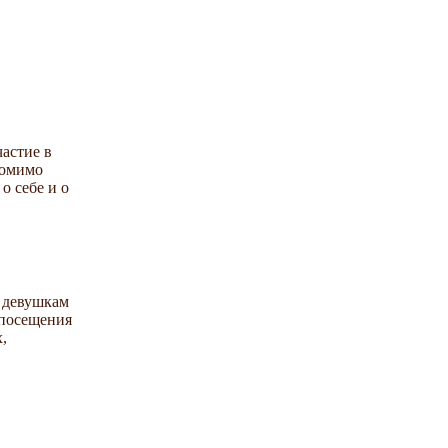
частие в
Помимо
о себе и о
к девушкам
 посещения
,