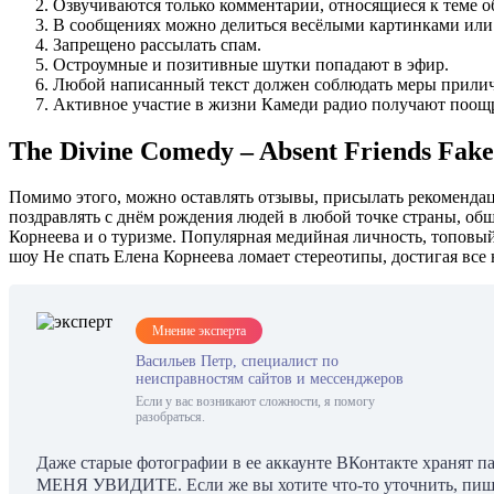
Озвучиваются только комментарии, относящиеся к теме о
В сообщениях можно делиться весёлыми картинками или п
Запрещено рассылать спам.
Остроумные и позитивные шутки попадают в эфир.
Любой написанный текст должен соблюдать меры прилич
Активное участие в жизни Камеди радио получают поощр
The Divine Comedy – Absent Friends Fak
Помимо этого, можно оставлять отзывы, присылать рекомендаци
поздравлять с днём рождения людей в любой точке страны, общ
Корнеева и о туризме. Популярная медийная личность, топовый
шоу Не спать Елена Корнеева ломает стереотипы, достигая все 
Мнение эксперта
Васильев Петр, специалист по
неисправностям сайтов и мессенджеров
Если у вас возникают сложности, я помогу
разобраться.
Даже старые фотографии в ее аккаунте ВКонтакте хранят п
МЕНЯ УВИДИТЕ. Если же вы хотите что-то уточнить, пишит