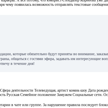
 карьеры. А все потому, что юморист-стендапер Корнеева уже д
аря чему появилась возможность отправлять текстовые сообщения
ации, которые обязательно будут приняты во внимание, заказыв
страны, общаться с гостями эфира, задавать им интересующие в
твечу в течение дня!
Сфера деятельности Телеведущая, артист комик-шоу Дата рожден
ость Русская Семейное положение Замужем Социальные сети. Осе
рии в чате или группе. За нарушение правила последует блоки