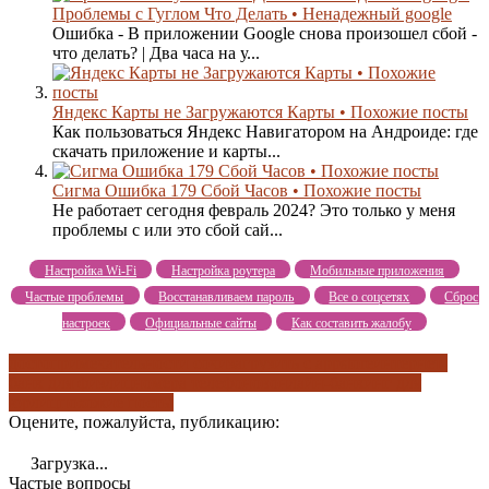
Проблемы с Гуглом Что Делать • Ненадежный google
Ошибка - В приложении Google снова произошел сбой -
что делать? | Два часа на у...
Яндекс Карты не Загружаются Карты • Похожие посты
Как пользоваться Яндекс Навигатором на Андроиде: где
скачать приложение и карты...
Сигма Ошибка 179 Сбой Часов • Похожие посты
Не работает сегодня февраль 2024? Это только у меня
проблемы с или это сбой сай...
Настройка Wi-Fi
Настройка роутера
Мобильные приложения
Частые проблемы
Восстанавливаем пароль
Все о соцсетях
Сброс
настроек
Официальные сайты
Как составить жалобу
достопримечательности сочи
загрузить с appstore
интернет-
банк для физлиц
номера телефонов
онлайн-банкинг для
юрлиц
похожие посты
Оцените, пожалуйста, публикацию:
Загрузка...
Частые вопросы