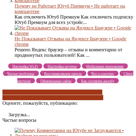
Почему не Работает Ютуб Премиум • Не работает на
компьютере
Как отключить Ютуб Премиум Как отключить подписку
Ютуб Премиум для всех устройс...
Не Показывает Отзывы на Яндексе Браузере • Google
chrome
Решено Яндекс браузер – отзывы и комментарии от
продвинутых пользователей! Как ...
Настройка Wi-Fi
Настройка роутера
Мобильные приложения
Частые проблемы
Восстанавливаем пароль
Все о соцсетях
Сброс
настроек
Официальные сайты
Как составить жалобу
google chrome
возможные ошибки
не работает на
компьютере
причина 1 нет интернет-соединения
Оцените, пожалуйста, публикацию:
Загрузка...
Частые вопросы