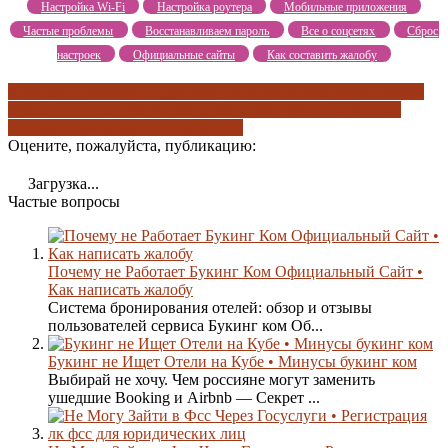
Настройка Wi-Fi
Настройка роутера
Мобильные приложения
Частые проблемы
Восстанавливаем пароль
Все о соцсетях
Сброс
настроек
Официальные сайты
Как составить жалобу
6 шаг рассчитаться по долгам
а что если не закрывать ооо
как
закрыть ооо в эльбе
примеры предложений
рассчитаться с
сотрудниками
яндекс путешествия
Оцените, пожалуйста, публикацию:
Загрузка...
Частые вопросы
Почему не Работает Букинг Ком Официальный Сайт •
Как написать жалобу
Система бронирования отелей: обзор и отзывы
пользователей сервиса Букинг ком Об...
Букинг не Ищет Отели на Кубе • Минусы букинг ком
Выбирай не хочу. Чем россияне могут заменить
ушедшие Booking и Airbnb — Секрет ...