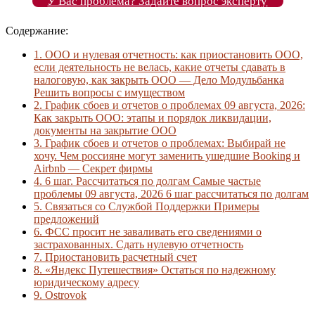
У Вас проблема? Задайте вопрос эксперту
Содержание:
1.
ООО и нулевая отчетность: как приостановить ООО,
если деятельность не велась, какие отчеты сдавать в
налоговую, как закрыть ООО — Дело Модульбанка
Решить вопросы с имуществом
2.
График сбоев и отчетов о проблемах 09 августа, 2026:
Как закрыть ООО: этапы и порядок ликвидации,
документы на закрытие ООО
3.
График сбоев и отчетов о проблемах: Выбирай не
хочу. Чем россияне могут заменить ушедшие Booking и
Airbnb — Секрет фирмы
4.
6 шаг. Рассчитаться по долгам Самые частые
проблемы 09 августа, 2026 6 шаг рассчитаться по долгам
5.
Связаться со Службой Поддержки Примеры
предложений
6.
ФСС просит не заваливать его сведениями о
застрахованных. Сдать нулевую отчетность
7.
Приостановить расчетный счет
8.
«Яндекс Путешествия» Остаться по надежному
юридическому адресу
9.
Ostrovok