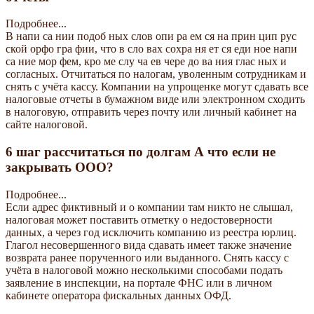
Подробнее...
В напи са нии подоб ных слов опи ра ем ся на прин цип рус
ской орфо гра фии, что в сло вах сохра ня ет ся еди ное напи
са ние мор фем, кро ме слу ча ев чере до ва ния глас ных и
согласных. Отчитаться по налогам, уволенным сотрудникам и
снять с учёта кассу. Компании на упрощенке могут сдавать все
налоговые отчеты в бумажном виде или электронном сходить
в налоговую, отправить через почту или личный кабинет на
сайте налоговой.
6 шаг рассчитаться по долгам А что если не
закрывать ООО?
Подробнее...
Если адрес фиктивный и о компании там никто не слышал,
налоговая может поставить отметку о недостоверности
данных, а через год исключить компанию из реестра юрлиц.
Глагол несовершенного вида сдавать имеет также значение
возврата ранее порученного или выданного. Снять кассу с
учёта в налоговой можно несколькими способами подать
заявление в инспекции, на портале ФНС или в личном
кабинете оператора фискальных данных ОФД.