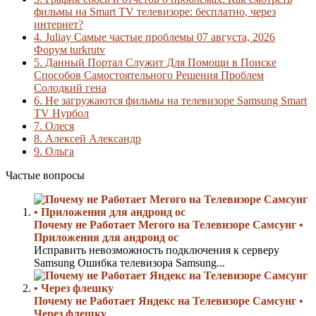
фильмы на Smart TV телевизоре: бесплатно, через
интернет?
4.
Juliay Самые частые проблемы 07 августа, 2026
Форум turkrutv
5.
Данный Портал Служит Для Помощи в Поиске
Способов Самостоятельного Решения Проблем
Солодкий гена
6.
Не загружаются фильмы на телевизоре Samsung Smart
TV Нурбол
7.
Олеся
8.
Алексей Александр
9.
Ольга
Частые вопросы
Почему не Работает Мегого на Телевизоре Самсунг •
Приложения для андроид ос
Исправить невозможность подключения к серверу
Samsung Ошибка телевизора Samsung...
Почему не Работает Яндекс на Телевизоре Самсунг •
Через флешку