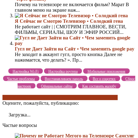
Почему на телевизоре не включается фильм? Марат В
главном меню на экране наж...
Я Сейчас не Смотрю Телевизор • Солодкий гена
Не работает сайт | | СМОТРИМ ГЛАВНОЕ, ВЕСТИ,
ФИЛЬМЫ, СЕРИАЛЫ, ШОУ И ЭФИР РОССИЙ...
Гугл не Дает Зайти на Сайт • Чем заменить google pay
Не заходит в аккаунт гугл, просто кнопка Далее не
нажимается, что делать? ». Пр...
Настройка Wi-Fi
Настройка роутера
Мобильные приложения
Частые проблемы
Восстанавливаем пароль
Все о соцсетях
Сброс
настроек
Официальные сайты
Как составить жалобу
использование hdmi и usb
солодкий гена
форум turkrutv
Оцените, пожалуйста, публикацию:
Загрузка...
Частые вопросы