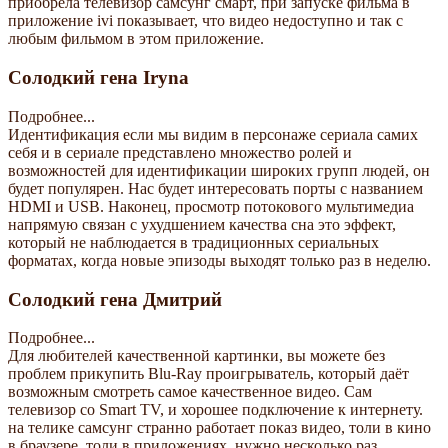
приобрела телевизор самсунг смарт, при запуске фильма в
приложение ivi показывает, что видео недоступно и так с
любым фильмом в этом приложение.
Солодкий гена Iryna
Подробнее...
Идентификация если мы видим в персонаже сериала самих
себя и в сериале представлено множество ролей и
возможностей для идентификации широких групп людей, он
будет популярен. Нас будет интересовать порты с названием
HDMI и USB. Наконец, просмотр потокового мультимедиа
напрямую связан с ухудшением качества сна это эффект,
который не наблюдается в традиционных сериальных
форматах, когда новые эпизоды выходят только раз в неделю.
Солодкий гена Дмитрий
Подробнее...
Для любителей качественной картинки, вы можете без
проблем прикупить Blu-Ray проигрыватель, который даёт
возможным смотреть самое качественное видео. Сам
телевизор со Smart TV, и хорошее подключение к интернету.
на телике самсунг странно работает показ видео, толи в кино
в браузере, толи в приложениях, нужно несколько раз