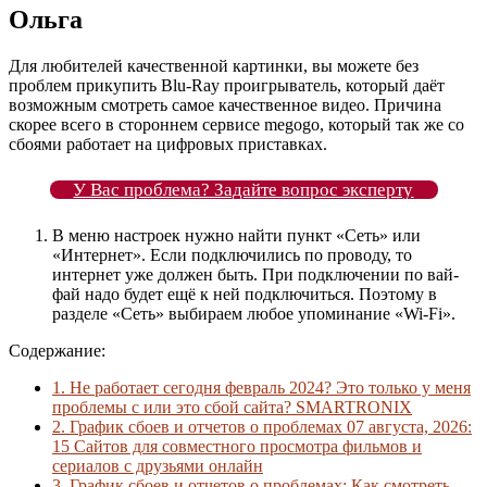
Ольга
Для любителей качественной картинки, вы можете без
проблем прикупить Blu-Ray проигрыватель, который даёт
возможным смотреть самое качественное видео. Причина
скорее всего в стороннем сервисе megogo, который так же со
сбоями работает на цифровых приставках.
У Вас проблема? Задайте вопрос эксперту
В меню настроек нужно найти пункт «Сеть» или
«Интернет». Если подключились по проводу, то
интернет уже должен быть. При подключении по вай-
фай надо будет ещё к ней подключиться. Поэтому в
разделе «Сеть» выбираем любое упоминание «Wi-Fi».
Содержание:
1.
Не работает сегодня февраль 2024? Это только у меня
проблемы с или это сбой сайта? SMARTRONIX
2.
График сбоев и отчетов о проблемах 07 августа, 2026:
15 Сайтов для совместного просмотра фильмов и
сериалов с друзьями онлайн
3.
График сбоев и отчетов о проблемах: Как смотреть