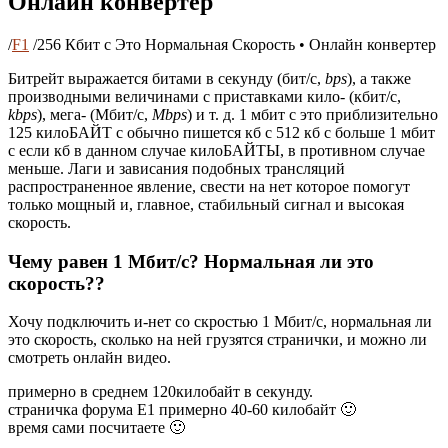
Онлайн конвертер
/
F1
/
256 Кбит с Это Нормальная Скорость • Онлайн конвертер
Битрейт выражается битами в секунду (бит/c,
bps
), а также
производными величинами с приставками кило- (кбит/с,
kbps
), мега- (Мбит/с,
Mbps
) и т. д. 1 мбит с это приблизительно
125 килоБАЙТ с обычно пишется кб с 512 кб с больше 1 мбит
с если кб в данном случае килоБАЙТЫ, в противном случае
меньше. Лаги и зависания подобных трансляций
распространенное явление, свести на нет которое помогут
только мощный и, главное, стабильный сигнал и высокая
скорость.
Чему равен 1 Мбит/с? Нормальная ли это
скорость??
Хочу подключить и-нет со скростью 1 Мбит/с, нормальная ли
это скорость, сколько на ней грузятся странички, и можно ли
смотреть онлайн видео.
примерно в среднем 120килобайт в секунду.
страничка форума Е1 примерно 40-60 килобайт 🙂
время сами посчитаете 🙂