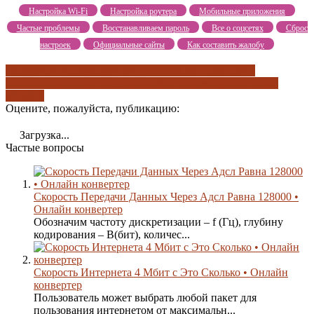
Настройка Wi-Fi
Настройка роутера
Мобильные приложения
Частые проблемы
Восстанавливаем пароль
Все о соцсетях
Сброс
настроек
Официальные сайты
Как составить жалобу
настраивание маршрутизатора
объём данных
онлайн
калькулятор
онлайн конвертер
сброс параметров
что такое
битрейт
Оцените, пожалуйста, публикацию:
Загрузка...
Частые вопросы
Скорость Передачи Данных Через Адсл Равна 128000 •
Онлайн конвертер
Обозначим частоту дискретизации – f (Гц), глубину
кодирования – B(бит), количес...
Скорость Интернета 4 Мбит с Это Сколько • Онлайн
конвертер
Пользователь может выбрать любой пакет для
пользования интернетом от максимальн...