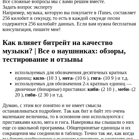
Все сложные вопросы мы с вами решим вместе.
Задать вопрос эксперту
Например, музыка, которую вы покупаете в iTunes, составляет
256 килобит в секунду, то есть в каждой секунде песни
содержится 256 килобайт данных. Если вам нужна бесплатная
консультация, пишите мне!
Как влияет битрейт на качество
музыки? | Все о наушниках: обзоры,
тестирование и отзывы
используемых для обозначения десятичных кратных
единиц:
кило-
(10 3 ),
мега-
(10 6 ),
гига-
(10 9 ) и т.д.
используемых для обозначения 2-x кратных единиц —
двоичные (бинарные) приставки:
киби-
(2 10 ) ,
меби-
(2
20 ),
гиби-
(2 30 ) и т.д.
Думаю, с этим все понятно и не имеет смысла
останавливаться подробнее. Так как бит и байт это очень
маленькие величины, то в основном они используются с
приставками кило, мега и гига. Наверняка вы слышали о них
еще со школьной программы. Общепринятые единицы и их
сокращения мы соединили в таблицу. Точно так же, как когда
вы берете изображение с высоким качеством, и сжимаете его