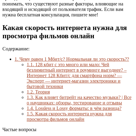
понимать, что существуют разные факторы, влияющие на
входящий и исходящий от пользователя трафик. Если вам
нужна бесплатная консультация, пишите мне!
Какая скорость интернета нужна для
просмотра фильмов онлайн
Содержание:
1.
Чему равен 1 Мбит/с? Нормальная ли это скорость??
1.1.
128 кбит с это много или мало: Чей
безлимитный интернет в роуминге выгоднее? –
Интернет 128 Кбит/с для смартфона норм? —
Эксперт — интернет-магазин электроники и
бытовой техники
1.2.
Теория
1.3.
Как влияет битрейт на качество музыки? | Все
о наушниках: обзоры, тестирование и отзывы
1.4.
Lossless и Lossy форматы: в чём разница?
1.5.
Какая скорость интернета нужна для
просмотра фильмов онлайн
Частые вопросы