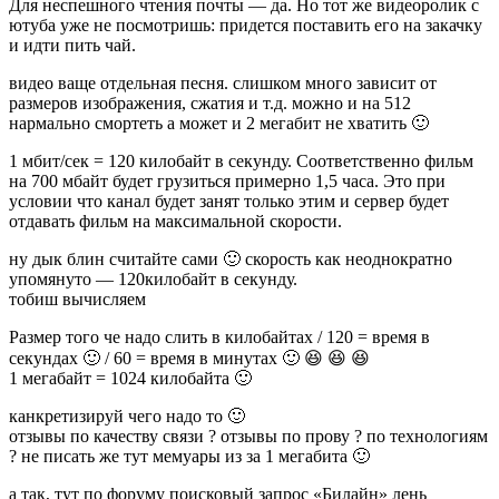
Для неспешного чтения почты — да. Но тот же видеоролик с
ютуба уже не посмотришь: придется поставить его на закачку
и идти пить чай.
видео ваще отдельная песня. слишком много зависит от
размеров изображения, сжатия и т.д. можно и на 512
нармально смортеть а может и 2 мегабит не хватить 🙂
1 мбит/сек = 120 килобайт в секунду. Соответственно фильм
на 700 мбайт будет грузиться примерно 1,5 часа. Это при
условии что канал будет занят только этим и сервер будет
отдавать фильм на максимальной скорости.
ну дык блин считайте сами 🙂 скорость как неоднократно
упомянуто — 120килобайт в секунду.
тобиш вычисляем
Размер того че надо слить в килобайтах / 120 = время в
секундах 🙂 / 60 = время в минутах 🙂 😆 😆 😆
1 мегабайт = 1024 килобайта 🙂
канкретизируй чего надо то 🙂
отзывы по качеству связи ? отзывы по прову ? по технологиям
? не писать же тут мемуары из за 1 мегабита 🙂
а так, тут по форуму поисковый запрос «Билайн» лень