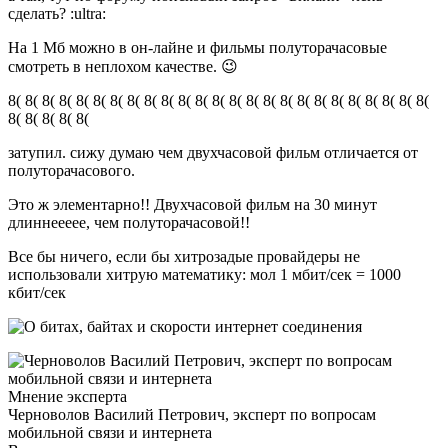
сделать? :ultra:
На 1 Мб можно в он-лайне и фильмы полуторачасовые
смотреть в неплохом качестве. 😉
8( 8( 8( 8( 8( 8( 8( 8( 8( 8( 8( 8( 8( 8( 8( 8( 8( 8( 8( 8( 8( 8( 8( 8( 8(
8( 8( 8( 8( 8(
затупил. сижу думаю чем двухчасовой фильм отличается от
полуторачасового.
Это ж элементарно!! Двухчасовой фильм на 30 минут
длиннеееее, чем полуторачасовой!!
Все бы ничего, если бы хитрозадые провайдеры не
использовали хитрую математику: мол 1 мбит/сек = 1000
кбит/сек
Мнение эксперта
Черноволов Василий Петрович, эксперт по вопросам
мобильной связи и интернета