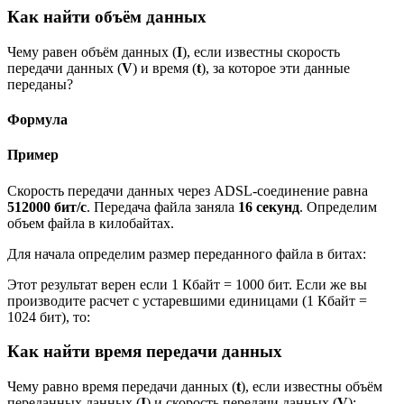
Как найти объём данных
Чему равен объём данных (
I
), если известны скорость
передачи данных (
V
) и время (
t
), за которое эти данные
переданы?
Формула
Пример
Скорость передачи данных через ADSL-соединение равна
512000 бит/с
. Передача файла заняла
16 секунд
. Определим
объем файла в килобайтах.
Для начала определим размер переданного файла в битах:
Этот результат верен если 1 Кбайт = 1000 бит. Если же вы
производите расчет с устаревшими единицами (1 Кбайт =
1024 бит), то:
Как найти время передачи данных
Чему равно время передачи данных (
t
), если известны объём
переданных данных (
I
) и скорость передачи данных (
V
):