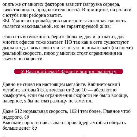
опять же от многих факторов зависит (загрузка сервера,
качество видео, продолжительность). В принципе, на ролики
с ютуба или реборна хватит.
ЗЫ. У многих провайдеров написано: заявленная скорость
является максимальной, но не гарантируемой :ultra:
если есть возможность берите больше, для игр хватит, для
многих офисов тоже хватает. НО так как в сети существуют
дыры и т.д. связь валится и зачастую не показывает (на внехе)
реальной скорости, плюс у многих стоят ограничения на
скачку по скорости
У Вас проблема? Задайте вопрос эксперту
Давно не сидел на настоящем мегабите. Кабинетовский
мегабит, который фактически от 2 до 10 — абсолютно
комфортен, если бы ограничения скорости не было вообще,
наверное, я бы на глаз разницу не заметил.
Даже 512 нормальная скорость, 1024 тем более. Главное чтоб
недорого. 😉
Высокие сорости навязывают провайдеры чтобы собирать
больше денег 🙂