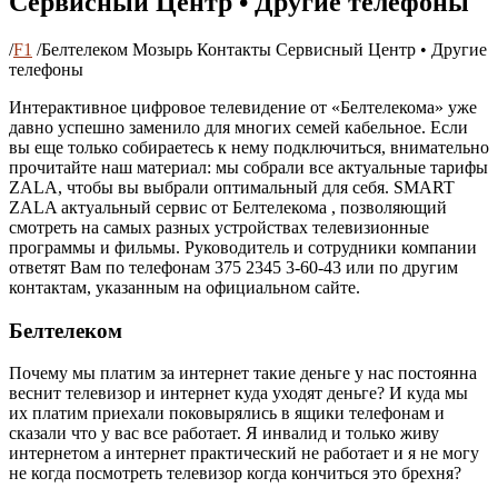
Сервисный Центр • Другие телефоны
/
F1
/
Белтелеком Мозырь Контакты Сервисный Центр • Другие
телефоны
Интерактивное цифровое телевидение от «Белтелекома» уже
давно успешно заменило для многих семей кабельное. Если
вы еще только собираетесь к нему подключиться, внимательно
прочитайте наш материал: мы собрали все актуальные тарифы
ZALA, чтобы вы выбрали оптимальный для себя. SMART
ZALA актуальный сервис от Белтелекома , позволяющий
смотреть на самых разных устройствах телевизионные
программы и фильмы. Руководитель и сотрудники компании
ответят Вам по телефонам 375 2345 3-60-43 или по другим
контактам, указанным на официальном сайте.
Белтелеком
Почему мы платим за интернет такие деньге у нас постоянна
веснит телевизор и интернет куда уходят деньге? И куда мы
их платим приехали поковырялись в ящики телефонам и
сказали что у вас все работает. Я инвалид и только живу
интернетом а интернет практический не работает и я не могу
не когда посмотреть телевизор когда кончиться это брехня?