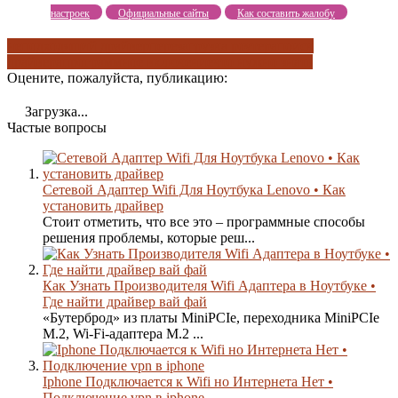
настроек
Официальные сайты
Как составить жалобу
неподходящий драйвер
перезагрузка роутера
поиск
драйвера
программное включение
что нужно знать
Оцените, пожалуйста, публикацию:
Загрузка...
Частые вопросы
Сетевой Адаптер Wifi Для Ноутбука Lenovo • Как
установить драйвер
Стоит отметить, что все это – программные способы
решения проблемы, которые реш...
Как Узнать Производителя Wifi Адаптера в Ноутбуке •
Где найти драйвер вай фай
«Бутерброд» из платы MiniPCIe, переходника MiniPCIe
M.2, Wi-Fi-адаптера M.2 ...
Iphone Подключается к Wifi но Интернета Нет •
Подключение vpn в iphone