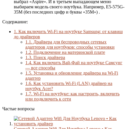
выбрал «Aspire». И в третьем выпадающем меню
выбираем модель своего ноутбука. Например, E5-575G-
35M (без последних цифр и буквы «35M») .
Содержание:
1.
Как включить Wi-Fi на ноутбуке Samsung: от клавиш
до драйверов
1.1.
Драйвера для беспроводных сетевых
адаптеров для ноутбуков: способы установки
1.2.
Подключение на материнской плате
1.3.
Поиск драйвера
1.4.
Как включить Вай-Фай на ноутбуке Самсунг
— все способы
1.5.
Установка и обновление драйвера на Wi-Fi
адаптер
1.6.
Как установить Wi-Fi (LAN) драйвер на
ноутбук Acer?
1.7.
Wi-Fi на ноутбуке: как настроить, включить
или подключить к сети
Частые вопросы
Сетевой Адаптер Wifi Для Ноутбука Lenovo • Как