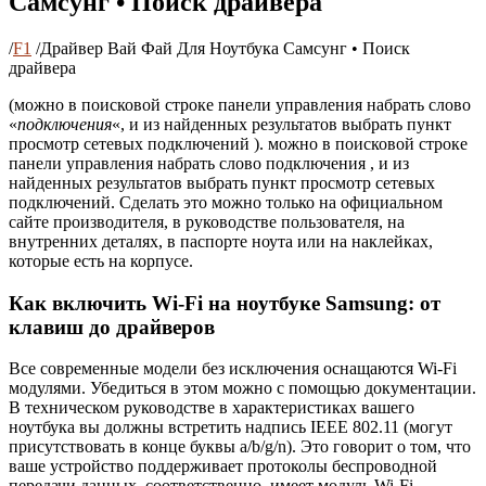
Самсунг • Поиск драйвера
/
F1
/
Драйвер Вай Фай Для Ноутбука Самсунг • Поиск
драйвера
(можно в поисковой строке панели управления набрать слово
«
подключения
«, и из найденных результатов выбрать пункт
просмотр сетевых подключений ). можно в поисковой строке
панели управления набрать слово подключения , и из
найденных результатов выбрать пункт просмотр сетевых
подключений. Сделать это можно только на официальном
сайте производителя, в руководстве пользователя, на
внутренних деталях, в паспорте ноута или на наклейках,
которые есть на корпусе.
Как включить Wi-Fi на ноутбуке Samsung: от
клавиш до драйверов
Все современные модели без исключения оснащаются Wi-Fi
модулями. Убедиться в этом можно с помощью документации.
В техническом руководстве в характеристиках вашего
ноутбука вы должны встретить надпись IEEE 802.11 (могут
присутствовать в конце буквы a/b/g/n). Это говорит о том, что
ваше устройство поддерживает протоколы беспроводной
передачи данных, соответственно, имеет модуль Wi-Fi.