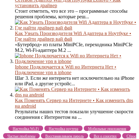
установить драйвер
Стоит отметить, что все это – программные способы
решения проблемы, которые реш...
Как Узнать Производителя Wifi Адаптера в Ноутбуке •
Где найти драйвер вай фай
«Бутерброд» из платы MiniPCIe, переходника MiniPCIe
M.2, Wi-Fi-адаптера M.2 ...
Iphone Подключается к Wifi но Интернета Нет •
Подключение vpn в iphone
Шаг 3. Если же интернета нет исключительно на iPhone
или iPad, а другие устройс...
Как Поменять Сервер на Интернете • Как изменить dns
на android
Результаты наших тестов показали улучшение скорости
соединения с Интернетом на ...
Настройка Wi-Fi
Настройка роутера
Мобильные приложения
Частые проблемы
Восстанавливаем пароль
Все о соцсетях
Сброс