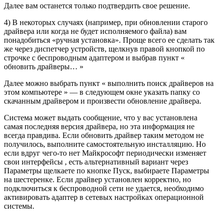
Далее вам останется только подтвердить свое решение.
4) В некоторых случаях (например, при обновлении старого
драйвера или когда не будет исполняемого файла) вам
понадобиться «ручная установка». Проще всего ее сделать так
же через диспетчер устройств, щелкнув правой кнопкой по
строчке с беспроводным адаптером и выбрав пункт «
обновить драйверы… »
Далее можно выбрать пункт « выполнить поиск драйверов на
этом компьютере » — в следующем окне указать папку со
скачанным драйвером и произвести обновление драйвера.
Система может выдать сообщение, что у вас установлена
самая последняя версия драйвера, но эта информация не
всегда правдива. Если обновить драйвер таким методом не
получилось, выполните самостоятельную инсталляцию. Но
если вдруг чего-то нет Майкрософт периодически изменяет
свои интерфейсы , есть альтернативный вариант через
Параметры щелкаете по кнопке Пуск, выбираете Параметры
на шестеренке. Если драйвер установлен корректно, но
подключиться к беспроводной сети не удается, необходимо
активировать адаптер в сетевых настройках операционной
системы.