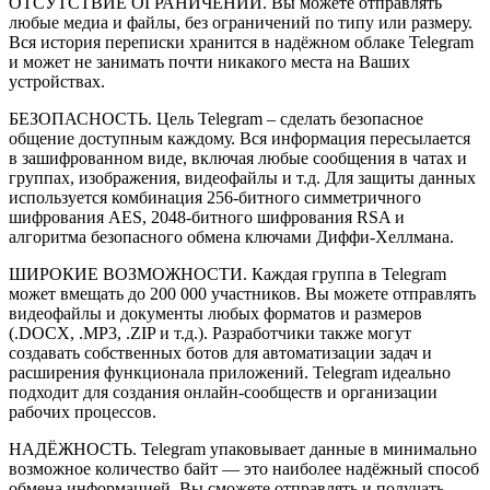
ОТСУТСТВИЕ ОГРАНИЧЕНИЙ. Вы можете отправлять
любые медиа и файлы, без ограничений по типу или размеру.
Вся история переписки хранится в надёжном облаке Telegram
и может не занимать почти никакого места на Ваших
устройствах.
БЕЗОПАСНОСТЬ. Цель Telegram – сделать безопасное
общение доступным каждому. Вся информация пересылается
в зашифрованном виде, включая любые сообщения в чатах и
группах, изображения, видеофайлы и т.д. Для защиты данных
используется комбинация 256-битного симметричного
шифрования AES, 2048-битного шифрования RSA и
алгоритма безопасного обмена ключами Диффи-Хеллмана.
ШИРОКИЕ ВОЗМОЖНОСТИ. Каждая группа в Telegram
может вмещать до 200 000 участников. Вы можете отправлять
видеофайлы и документы любых форматов и размеров
(.DOCX, .MP3, .ZIP и т.д.). Разработчики также могут
создавать собственных ботов для автоматизации задач и
расширения функционала приложений. Telegram идеально
подходит для создания онлайн-сообществ и организации
рабочих процессов.
НАДЁЖНОСТЬ. Telegram упаковывает данные в минимально
возможное количество байт — это наиболее надёжный способ
обмена информацией. Вы сможете отправлять и получать