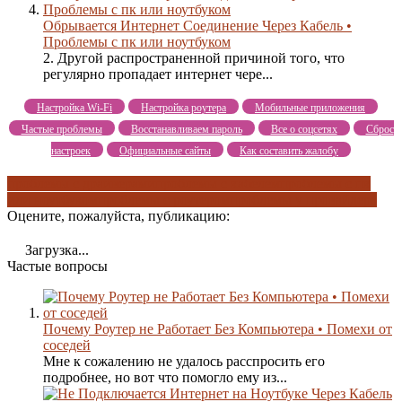
Обрывается Интернет Соединение Через Кабель •
Проблемы с пк или ноутбуком
2. Другой распространенной причиной того, что
регулярно пропадает интернет чере...
Настройка Wi-Fi
Настройка роутера
Мобильные приложения
Частые проблемы
Восстанавливаем пароль
Все о соцсетях
Сброс
настроек
Официальные сайты
Как составить жалобу
проблемы с драйверами
проблемы с кабелем
проблемы с пк
или ноутбуком
проблемы с роутером
проблемы у провайдера
Оцените, пожалуйста, публикацию:
Загрузка...
Частые вопросы
Почему Роутер не Работает Без Компьютера • Помехи от
соседей
Мне к сожалению не удалось расспросить его
подробнее, но вот что помогло ему из...