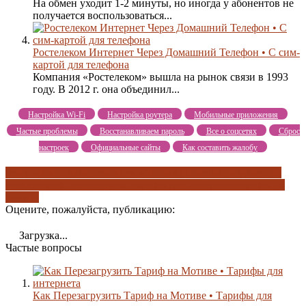
На обмен уходит 1-2 минуты, но иногда у абонентов не
получается воспользоваться...
Ростелеком Интернет Через Домашний Телефон • С сим-
картой для телефона
Компания «Ростелеком» вышла на рынок связи в 1993
году. В 2012 г. она объединил...
Настройка Wi-Fi
Настройка роутера
Мобильные приложения
Частые проблемы
Восстанавливаем пароль
Все о соцсетях
Сброс
настроек
Официальные сайты
Как составить жалобу
география подключения
для windows phone
как подключить
услугу
тариф посекундный
тарифы для интернета
тарифы на
мотиве
Оцените, пожалуйста, публикацию:
Загрузка...
Частые вопросы
Как Перезагрузить Тариф на Мотиве • Тарифы для