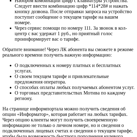
Набором комбинации цифр с клавиатуры устройства.
Следует ввести комбинацию цифр *114*28# и нажать
кнопку дозвона. После отправки запроса на устройство
поступит сообщение о текущем тарифе на вашем
номере.
Через сервис помощи по номеру 111. За звонок в кол-
центр с вас удержат 1 руб., но приятный голос
проинформирует вас о тарифе.
Обратите внимание! Через ЛК абонента вы сможете в режиме
реального времени получить важную информацию:
О подключенных к номеру платных и бесплатных
услугах.
О своем текущем тарифе и привлекательные
предложения оператора.
О способах оплаты любых получаемых абонентом услуг.
О торговых представительствах Мотива по каждому
региону.
На странице информпортала можно получить сведения об
опции «Информатор», которая работает на любых тарифах.
Через опцию клиенты могут получить своевременную
информацию не только о личном номере, но и сведения о
подключенных лицевых счетах и сведения о текущем тарифе,
чтобы была возможность быстрого пополнения нулевого