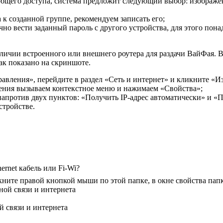
бщего доступа, система предложит следующий выбор: изображен
 к созданной группе, рекомендуем записать его;
чно вести заданный пароль с другого устройства, для этого пон
аличии встроенного или внешнего роутера для раздачи ВайФая. 
ак показано на скриншоте.
равления», перейдите в раздел «Сеть и интернет» и кликните «И
ния вызываем контекстное меню и нажимаем «Свойства»;
 напротив двух пунктов: «Получить IP-адрес автоматически» и 
стройстве.
rnet кабель или Fi-Wi?
кните правой кнопкой мыши по этой папке, в окне свойства пап
 связи и интернета