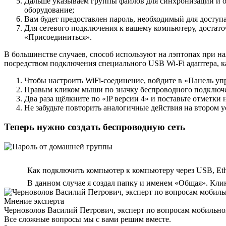
Дальше указываем группы файлов для синхронизации и о
оборудование;
Вам будет предоставлен пароль, необходимый для доступа
Для сетевого подключения к вашему компьютеру, достато
«Присоединиться».
В большинстве случаев, способ используют на лэптопах при н
посредством подключения специального USB Wi-Fi адаптера, к
Чтобы настроить WiFi-соединение, войдите в «Панель уп
Правым кликом мыши по значку беспроводного подключе
Два раза щёлкните по «IP версии 4» и поставьте отметки
Не забудьте повторить аналогичные действия на втором у
Теперь нужно создать беспроводную сеть
Как подключить компьютер к компьютеру через USB, Ethe
В данном случае я создал папку и именем «Общая». Кли
Мнение эксперта
Черноволов Василий Петрович, эксперт по вопросам мобильной
Все сложные вопросы мы с вами решим вместе.