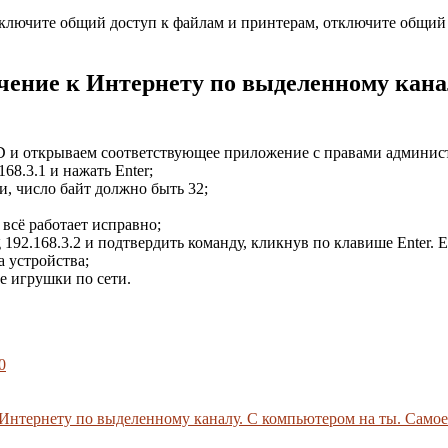
включите общий доступ к файлам и принтерам, отключите общий 
ючение к Интернету по выделенному кана
D и открываем соответствующее приложение с правами админист
68.3.1 и нажать Enter;
и, число байт должно быть 32;
всё работает исправно;
g 192.168.3.2 и подтвердить команду, кликнув по клавише Enter.
 устройства;
е игрушки по сети.
0
 Интернету по выделенному каналу. С компьютером на ты. Само