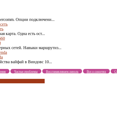
 Sercomm. Опции подключени...
ть
я карта. Одна есть ост...
0
рных сетей. Навыки маршрутиз...
da
йства вайфай в Виндовс 10...
ения
Частые проблемы
Восстанавливаем пароль
Все о соцсетях
С
и роутера
проводная сеть