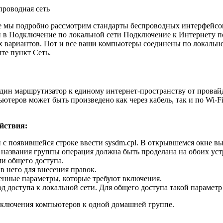
роводная сеть
е мы подробно рассмотрим стандарты беспроводных интерфейсов
и в Подключение по локальной сети Подключение к Интернету п
 вариантов. Пот и все ваши компьютеры соединены по локально
те пункт Сеть.
один маршрутизатор к единому интернет-пространству от прова
ьютеров может быть произведено как через кабель, так и по Wi-
йствия:
 с появившейся строке ввести sysdm.cpl. В открывшемся окне 
 названия группы операция должна быть проделана на обоих уст
ми общего доступа.
в него для внесения правок.
енные параметры, которые требуют включения.
д доступа к локальной сети. Для общего доступа такой параметр
дключения компьютеров к одной домашней группе.