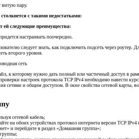
 витую пару.
 столкнется с такими недостатками:
ает ей следующие преимущества:
придется настраивать поочередно.
ователю следует знать, как подключить подсеть через роутер. 
еть второго уровня.
айл, к которому нужно дать полный или частичный доступ в рам
роверки настроек протокола TCP IPv4 необходимо навести курс
я сетями и общим доступом. В окне свойства сетевой карты, во 
ппу
ьзуя сетевой кабель;
айте на обоих устройствах протокол интернета версии TCP IPv4
нет» и перейдите в раздел «Домашняя группа»;
 группы;