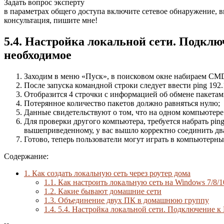
Задать вопрос эксперту
в параметрах общего доступа включите сетевое обнаружение, 
консультация, пишите мне!
5.4. Настройка локальной сети. Подкл
необходимое
Заходим в меню «Пуск», в поисковом окне набираем CM
После запуска командной строки следует ввести ping 192.1
Отобразится 4 строчки с информацией об обмене пакетам
Потерянное количество пакетов должно равняться нулю;
Данные свидетельствуют о том, что на одном компьютере 
Для проверки другого компьютера, требуется набрать pin
вышеприведенному, у вас вышло корректно соединить два
Готово, теперь пользователи могут играть в компьютерны
Содержание:
1.
Как создать локальную сеть через роутер дома
1.1.
Как настроить локальную сеть на Windows 7/8/1
1.2.
Какие бывают домашние сети
1.3.
Объединение двух ПК в домашнюю группу
1.4.
5.4. Настройка локальной сети. Подключение к