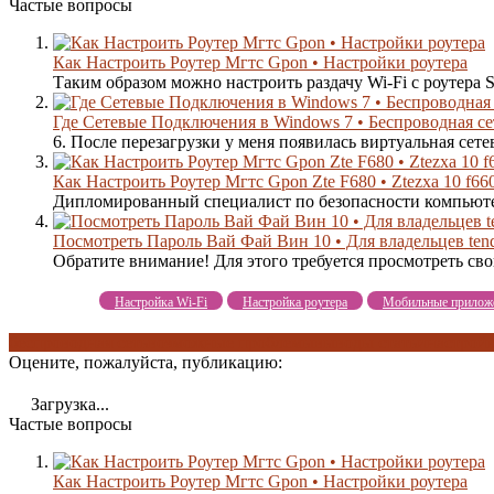
Частые вопросы
Как Настроить Роутер Мгтс Gpon • Настройки роутера
Таким образом можно настроить раздачу Wi-Fi с роутера
Где Сетевые Подключения в Windows 7 • Беспроводная се
6. После перезагрузки у меня появилась виртуальная сетева
Как Настроить Роутер Мгтс Gpon Zte F680 • Ztezxa 10 f66
Дипломированный специалист по безопасности компьюте
Посмотреть Пароль Вай Фай Вин 10 • Для владельцев ten
Обратите внимание! Для этого требуется просмотреть сво
Настройка Wi-Fi
Настройка роутера
Мобильные прилож
беспроводная сеть
возможные проблемы
выводы статьи
настройк
Оцените, пожалуйста, публикацию:
Загрузка...
Частые вопросы
Как Настроить Роутер Мгтс Gpon • Настройки роутера