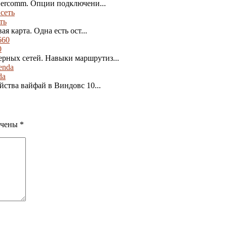
 Sercomm. Опции подключени...
ть
я карта. Одна есть ост...
0
рных сетей. Навыки маршрутиз...
da
йства вайфай в Виндовс 10...
ечены
*