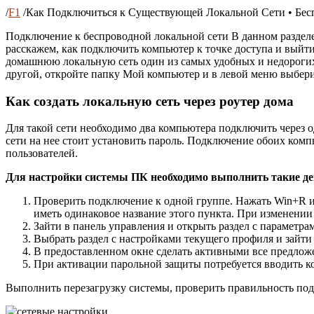
/
F1
/
Как Подключиться к Существующей Локальной Сети • Бесп
Подключение к беспроводной локальной сети В данном раздел
расскажем, как подключить компьютер к точке доступа и выйт
домашнюю локальную сеть один из самых удобных и недорогих
другой, откройте папку Мой компьютер и в левой меню выбери
Как создать локальную сеть через роутер дома
Для такой сети необходимо два компьютера подключить через 
сети на нее стоит установить пароль. Подключение обоих комп
пользователей.
Для настройки системы ПК необходимо выполнить такие де
Проверить подключение к одной группе. Нажать Win+R и
иметь одинаковое название этого пункта. При изменении
Зайти в панель управления и открыть раздел с параметра
Выбрать раздел с настройками текущего профиля и зайти 
В предоставленном окне сделать активными все предлож
При активации парольной защиты потребуется вводить ко
Выполнить перезагрузку системы, проверить правильность по