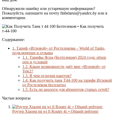
Обнаружили ошибку или устаревшую информацию?
Пожалуйста, напишите на почту finbelarus@yandex.by или в
комментарии.
Содержание:
1.
Тариф «Игровой» от Ростелекома – World of Tanks,
подключение и отзывы
1.1.
Тарифы Ясна (Белтелеком) 2024 года: обзор
цен и условий
1.2.
Какие возможности даёт мне «Игровой» от
Tele2?
1.3.
В чем отличия пакетов?
1.4.
Как получить танк Т44-100 на тарифе Игровой
от Ростелеком бесплатно
1.5.
Есть ли аналоги для абонентов старых сетей?
Частые вопросы
Роутер Xiaomi mi wi fi Router 4c • Общий рейтинг