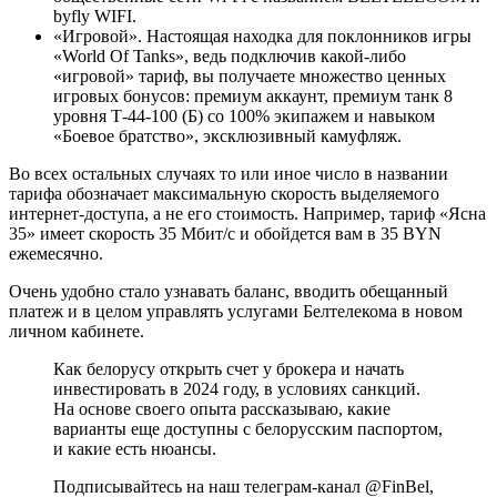
byfly WIFI.
«Игровой». Настоящая находка для поклонников игры
«World Of Tanks», ведь подключив какой-либо
«игровой» тариф, вы получаете множество ценных
игровых бонусов: премиум аккаунт, премиум танк 8
уровня Т-44-100 (Б) со 100% экипажем и навыком
«Боевое братство», эксклюзивный камуфляж.
Во всех остальных случаях то или иное число в названии
тарифа обозначает максимальную скорость выделяемого
интернет-доступа, а не его стоимость. Например, тариф «Ясна
35» имеет скорость 35 Мбит/с и обойдется вам в 35 BYN
ежемесячно.
Очень удобно стало узнавать баланс, вводить обещанный
платеж и в целом управлять услугами Белтелекома в новом
личном кабинете.
Как белорусу открыть счет у брокера и начать
инвестировать в 2024 году, в условиях санкций.
На основе своего опыта рассказываю, какие
варианты еще доступны с белорусским паспортом,
и какие есть нюансы.
Подписывайтесь на наш телеграм-канал @FinBel,