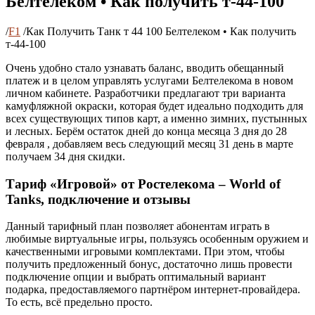
Белтелеком • Как получить т-44-100
/
F1
/
Как Получить Танк т 44 100 Белтелеком • Как получить
т-44-100
Очень удобно стало узнавать баланс, вводить обещанный
платеж и в целом управлять услугами Белтелекома в новом
личном кабинете. Разработчики предлагают три варианта
камуфляжной окраски, которая будет идеально подходить для
всех существующих типов карт, а именно зимних, пустынных
и лесных. Берём остаток дней до конца месяца 3 дня до 28
февраля , добавляем весь следующий месяц 31 день в марте
получаем 34 дня скидки.
Тариф «Игровой» от Ростелекома – World of
Tanks, подключение и отзывы
Данный тарифный план позволяет абонентам играть в
любимые виртуальные игры, пользуясь особенным оружием и
качественными игровыми комплектами. При этом, чтобы
получить предложенный бонус, достаточно лишь провести
подключение опции и выбрать оптимальный вариант
подарка, предоставляемого партнёром интернет-провайдера.
То есть, всё предельно просто.