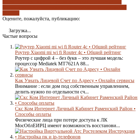
в чем отличия пакетов
горячая линия
как получить т-44-
100
мнение клиентов
отзывы пользователей
преимущество
пакетов
Оцените, пожалуйста, публикацию:
Загрузка...
Частые вопросы
Роутер Xiaomi mi wi fi Router 4c • Общий рейтинг
Роутер с цифрой 4 – без букв – это лучшая модель:
процессор Mediatek MT7621A 88...
Как Узнать Лицевой Счет по Адресу • Онлайн сервисы
Внимание : если дом под собственным управлением,
делить нужно по отдельности сч...
Скс Ком Интернет Личный Кабинет Раменский Район •
Способы оплаты
Физические лица при потере доступа к ЛК
MocOблEИPЦ имеют возможность восстанови...