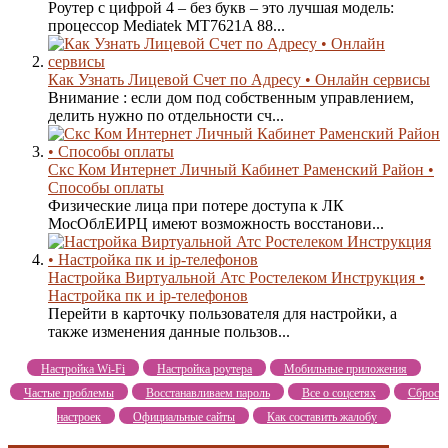
Роутер с цифрой 4 – без букв – это лучшая модель:
процессор Mediatek MT7621A 88...
Как Узнать Лицевой Счет по Адресу • Онлайн сервисы
Внимание : если дом под собственным управлением,
делить нужно по отдельности сч...
Скс Ком Интернет Личный Кабинет Раменский Район •
Способы оплаты
Физические лица при потере доступа к ЛК
MocOблEИPЦ имеют возможность восстанови...
Настройка Виртуальной Атс Ростелеком Инструкция •
Настройка пк и ip-телефонов
Перейти в карточку пользователя для настройки, а
также изменения данные пользов...
Настройка Wi-Fi
Настройка роутера
Мобильные приложения
Частые проблемы
Восстанавливаем пароль
Все о соцсетях
Сброс
настроек
Официальные сайты
Как составить жалобу