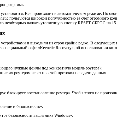
икропрограммы
 установится. Все происходит в автоматическом режиме. По око
etic пользуются широкой популярностью за счет огромного коли
того необходимо нажать утопленную кнопку RESET СБРОС на 15 
ких
устройствами и выходили из строя крайне редко. В следующих п
я специальный софт «Keenetic Recovery», об использовании котор
вающего нужные файлы под конкретную модель роутера);
ние их роутером через простой протокол передачи данных.
ус блокирует восстановление роутера. Чтобы этого не произошл
вление и безопасность».
нтре безопасности Защитника Windows».