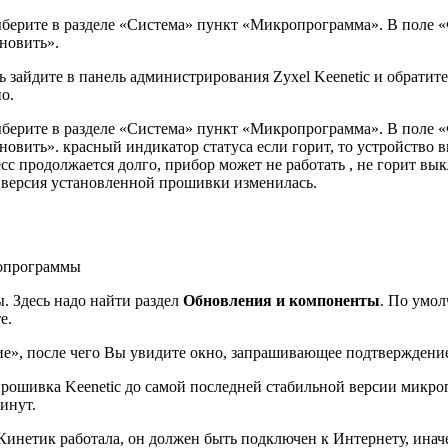
выберите в разделе «Система» пункт «Микропрограмма». В поле
новить».
 зайдите в панель администрирования Zyxel Keenetic и обратит
о.
выберите в разделе «Система» пункт «Микропрограмма». В поле
овить». красный индикатор статуса если горит, то устройство в
есс продолжается долго, прибор может не работать , не горит 
то версия установленной прошивки изменилась.
. Здесь надо найти раздел
Обновления и компоненты
. По умо
е.
ние», после чего Вы увидите окно, запрашивающее подтверждени
ошивка Keenetic до самой последней стабильной версии микропр
минут.
Кинетик работала, он должен быть подключен к Интернету, иначе