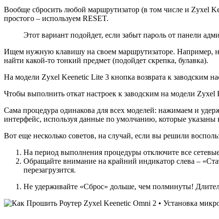
Вообще сбросить любой маршрутизатор (в том числе и Zyxel Ke
простого – используем RESET.
Этот вариант подойдет, если забыт пароль от панели адм
Ищем нужную клавишу на своем маршрутизаторе. Например, на 
найти какой-то тонкий предмет (подойдет скрепка, булавка).
На модели Zyxel Keenetic Lite 3 кнопка возврата к заводским 
Чтобы выполнить откат настроек к заводским на модели Zyxel 
Сама процедура одинакова для всех моделей: нажимаем и удерж
интерфейс, используя данные по умолчанию, которые указаны н
Вот еще несколько советов, на случай, если вы решили воспол
На период выполнения процедуры отключите все сетевые к
Обращайте внимание на крайний индикатор слева – «Стат
перезагрузится.
Не удерживайте «Сброс» дольше, чем полминуты! Длител