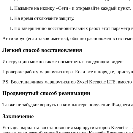
Нажмите на иконку «Сети» и открывайте каждый пункт.
На время отключайте защиту.
По завершению восстановительных работ этот параметр в
Антивирус (если таков имеется), обычно расположен в системн
Легкий способ восстановления
Инструкцию можно также посмотреть в следующем видео:
Проверьте работу маршрутизатора. Если все в порядке, присту
P.S. Восстанавливая маршрутизатор Zyxel Keenetic LTE, вмест
Продвинутый способ реанимации
Также не забудьте вернуть на компьютере получение IP-адреса а
Заключение
Есть два варианта восстановления маршрутизаторов Keenetic –
случае, если легкий способ через утилиту Keenetic Recovery не 