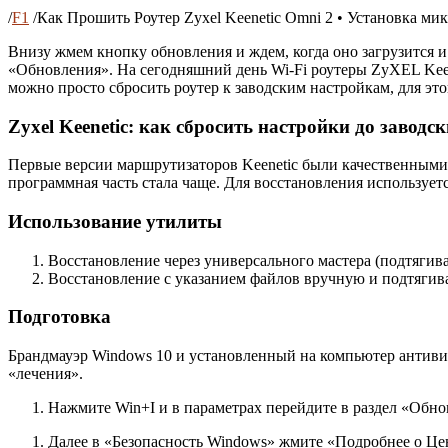
/
F1
/
Как Прошить Роутер Zyxel Keenetic Omni 2 • Установка м
Внизу жмем кнопку обновления и ждем, когда оно загрузится и
«Обновления». На сегодняшний день Wi-Fi роутеры ZyXEL Keen
можно просто сбросить роутер к заводским настройкам, для э
Zyxel Keenetic: как сбросить настройки до заводс
Первые версии маршрутизаторов Keenetic были качественными 
программная часть стала чаще. Для восстановления используетс
Использование утилиты
Восстановление через универсального мастера (подтяги
Восстановление с указанием файлов вручную и подтягива
Подготовка
Брандмауэр Windows 10 и установленный на компьютер антивир
«лечения».
Нажмите Win+I и в параметрах перейдите в раздел «Обно
Далее в «Безопасность Windows» жмите «Подробнее о Це