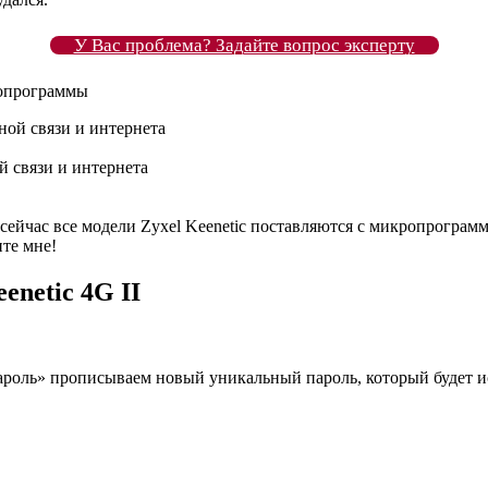
У Вас проблема? Задайте вопрос эксперту
 связи и интернета
ет сейчас все модели Zyxel Keenetic поставляются с микропро
те мне!
enetic 4G II
ароль» прописываем новый уникальный пароль, который будет ис