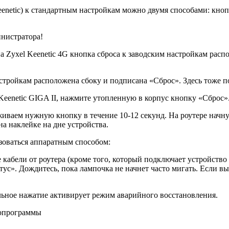
enetic) к стандартным настройкам можно двумя способами: кноп
инистратора!
Zyxel Keenetic 4G кнопка сброса к заводским настройкам распо
настройкам расположена сбоку и подписана «Сброс». Здесь тоже п
Keenetic GIGA II, нажмите утопленную в корпус кнопку «Сброс».
иваем нужную кнопку в течение 10-12 секунд. На роутере начну
а наклейке на дне устройства.
ьзоваться аппаратным способом:
абели от роутера (кроме того, который подключает устройство к
ус». Дождитесь, пока лампочка не начнет часто мигать. Если вы
ьное нажатие активирует режим аварийного восстановления.