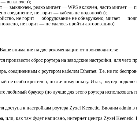
т — выключен);
ит — выключен, редко мигает — WPS включён, часто мигает — п
но соединение, не горит — кабель не подключён);
ство, не горит — оборудование не обнаружено, мигает — подг
новлено, не горит — не удалось пройти авторизацию).
Ваше внимание на две рекомендации от производителя:
 произвести сброс роутера на заводские настройки, для чего п
а, соединенным с роутером кабелем Ethernet. Т.е. не по беспров
ый не особо критичен, по личному опыту. Итак, роутер подключ
те любимый браузер (но лучше для этого роутера использовать по
ля доступа к настройкам роутера Zyxel Keenetic. Вводим admin в
ра, или, как там будет написано, интернет-центра Zyxel Keeneti