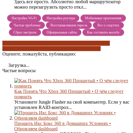
Здесь все просто. Абсолютно любой маршрутизатор
можно перезагрузить просто откл...
Настройка Wi-Fi
Настройка роутера
Мобильные приложения
Частые проблемы
Восстанавливаем пароль
Все о соцсетях
Сброс настроек
Официальные сайты
Как составить жалобу
обновление дашборда
обновляем dashboard
прошивка
консоли
прошивка привода
прошивка приставки
Оцените, пожалуйста, публикацию:
Загрузка...
Частые вопросы
Как Понять Что Xbox 360 Прошитый • О чём следует
помнить
Установите Jungle Flasher на свой компьютер. Если у вас
установлен RAID-контрол...
Прошить Икс Бокс 360 в Домашних Условиях •
Обновляем dashboard