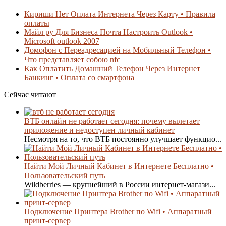
Кириши Нет Оплата Интернета Через Карту • Правила
оплаты
Майл ру Для Бизнеса Почта Настроить Outlook •
Microsoft outlook 2007
Домофон с Переадресацией на Мобильный Телефон •
Что представляет собою nfc
Как Оплатить Домашний Телефон Через Интернет
Банкинг • Оплата со смартфона
Сейчас читают
ВТБ онлайн не работает сегодня: почему вылетает
приложение и недоступен личный кабинет
Несмотря на то, что ВТБ постоянно улучшает функцио...
Найти Мой Личный Кабинет в Интернете Бесплатно •
Пользовательский путь
Wildberries — крупнейший в России интернет-магази...
Подключение Принтера Brother по Wifi • Аппаратный
принт-сервер