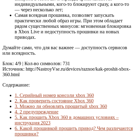
индивидуальными, кого-то блокируют сразу, а кого-то
— через несколько лет;
Самая всеядная прошивка, позволяет запускать
практически любой образ игры. При этом обладает
рядом существенных минусов: мгновенная блокировка
в Xbox Live и недоступность прошивки на новых
приводах.
Думайте сами, что для вас важнее — доступность сервисов
или всеядность.
Блок: 4/9 | Кол-во символов: 731
Источник: http://NastroyVse.ru/devices/raznoe/kak-proshit-xbox-
360.html
Содержание:
1.
Серийный номер консоли xbox 360
2.
Как проверить состояние Xbox 360
3.
Можно ли обновлять прошитый xbox 360
4.
2 предупреждение
5.
Как прошить Xbox 360 в домашних условиях –
инструкция 2023
6.
Какой прошивкой прошить привод? Чем различаются
прошивки?