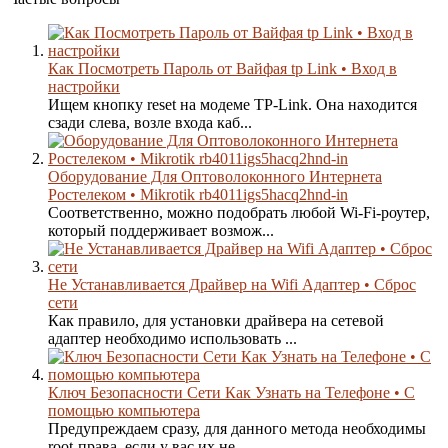
Как Посмотреть Пароль от Вайфая tp Link • Вход в
настройки
Ищем кнопку reset на модеме TP-Link. Она находится
сзади слева, возле входа каб...
Оборудование Для Оптоволоконного Интернета
Ростелеком • Mikrotik rb4011igs5hacq2hnd-in
Соответственно, можно подобрать любой Wi-Fi-роутер,
который поддерживает возмож...
Не Устанавливается Драйвер на Wifi Адаптер • Сброс
сети
Как правило, для установки драйвера на сетевой
адаптер необходимо использовать ...
Ключ Безопасности Сети Как Узнать на Телефоне • С
помощью компьютера
Предупреждаем сразу, для данного метода необходимы
root-права, если у вас их не...