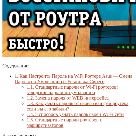
Содержание:
1.
Как Настроить Пароль на WiFi Роутере Asus — Смена
Пароля по Умолчанию и Установка Своего
1.1.
Стандартные пароли от Wi-Fi роутеров:
заводские пароли по умолчанию
1.2.
Замена пароля от WEB интерфейса
1.3.
Как узнать пароль от своего вай фай роутера
если вы его забыли?
1.4.
5 способов узнать пароль своей Wi-Fi-сети
1.5.
Стандартные пароли роутеров и
маршрутизаторов
Частые вопросы