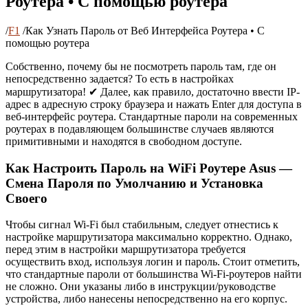
Роутера • С помощью роутера
/
F1
/
Как Узнать Пароль от Веб Интерфейса Роутера • С
помощью роутера
Собственно, почему бы не посмотреть пароль там, где он
непосредственно задается? То есть в настройках
маршрутизатора! ✔ Далее, как правило, достаточно ввести IP-
адрес в адресную строку браузера и нажать Enter для доступа в
веб-интерфейс роутера. Стандартные пароли на современных
роутерах в подавляющем большинстве случаев являются
примитивными и находятся в свободном доступе.
Как Настроить Пароль на WiFi Роутере Asus —
Смена Пароля по Умолчанию и Установка
Своего
Чтобы сигнал Wi-Fi был стабильным, следует отнестись к
настройке маршрутизатора максимально корректно. Однако,
перед этим в настройки маршрутизатора требуется
осуществить вход, используя логин и пароль. Стоит отметить,
что стандартные пароли от большинства Wi-Fi-роутеров найти
не сложно. Они указаны либо в инструкции/руководстве
устройства, либо нанесены непосредственно на его корпус.