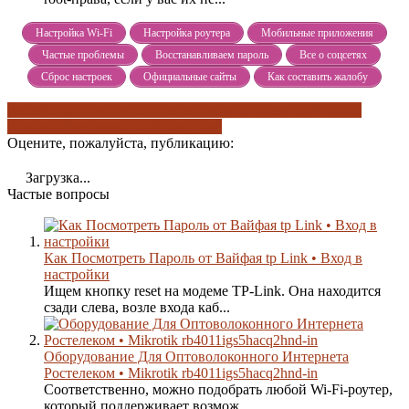
Настройка Wi-Fi
Настройка роутера
Мобильные приложения
Частые проблемы
Восстанавливаем пароль
Все о соцсетях
Сброс настроек
Официальные сайты
Как составить жалобу
keenetic giga
для владельцев tenda
еще 3 полезных статьи
с
помощью роутера
устройства zyxel
Оцените, пожалуйста, публикацию:
Загрузка...
Частые вопросы
Как Посмотреть Пароль от Вайфая tp Link • Вход в
настройки
Ищем кнопку reset на модеме TP-Link. Она находится
сзади слева, возле входа каб...
Оборудование Для Оптоволоконного Интернета
Ростелеком • Mikrotik rb4011igs5hacq2hnd-in
Соответственно, можно подобрать любой Wi-Fi-роутер,
который поддерживает возмож...