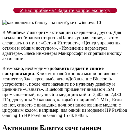
У Вас проблема? Задайте вопрос эксперту
В
Windows 7
алгоритм активации совершенно другой. Для
начала необходимо открыть «Панель управления», а затем
следовать по пути: «Сеть и Интернет», «Центр управления
сетями и общим доступом», «Изменение параметров
адаптера». Здесь инженеры Майкрософт и спрятали кнопку
активации.
Возможно, необходимо
добавить гаджет в списке
синхронизации
. Кликом правой кнопки мыши по иконке
«синего зуба» в трее, выберите «Добавление Bluetooth-
устройства», после чего нажмите по нужному девайсу и
щёлкните «Связать». Bluetooth применяет диапазон ISM
промышленный, научный и медицинский от 2,402 до 2,480
ГГц, доступны 79 каналов, каждый с шириной 1 МГц. Если
их нет, списать с шильдика полное наименование модели с
цифровым кодом, например, для одной из моделей HP Pavilion
Gaming 15 HP Pavilion Gaming 15-dk1046ur.
Активация Блютуз сочетанием