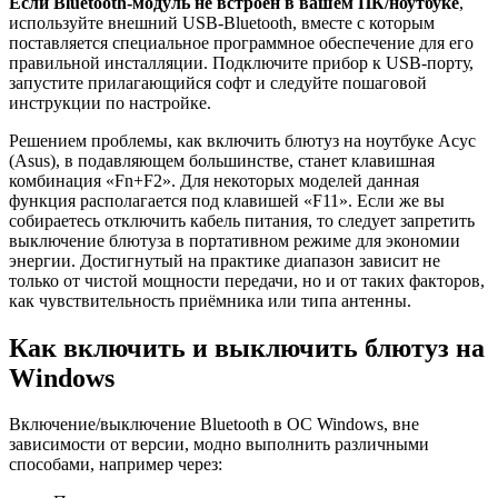
Если Bluetooth-модуль не встроен в вашем ПК/ноутбуке
,
используйте внешний USB-Bluetooth, вместе с которым
поставляется специальное программное обеспечение для его
правильной инсталляции. Подключите прибор к USB-порту,
запустите прилагающийся софт и следуйте пошаговой
инструкции по настройке.
Решением проблемы, как включить блютуз на ноутбуке Асус
(Asus), в подавляющем большинстве, станет клавишная
комбинация «Fn+F2». Для некоторых моделей данная
функция располагается под клавишей «F11». Если же вы
собираетесь отключить кабель питания, то следует запретить
выключение блютуза в портативном режиме для экономии
энергии. Достигнутый на практике диапазон зависит не
только от чистой мощности передачи, но и от таких факторов,
как чувствительность приёмника или типа антенны.
Как включить и выключить блютуз на
Windows
Включение/выключение Bluetooth в ОС Windows, вне
зависимости от версии, модно выполнить различными
способами, например через: