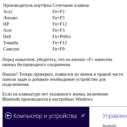
Производитель ноутбука
Сочетание клавиш
Асус
Fn+F2
Леново
Fn+F5
HP
Fn+F12
Acer
Fn+F3
Dell
Fn+PrtScr
Тошиба
Fn+F12
Самсунг
Fn+F9
Перед нажатием, убедитесь, что на кнопке «F» нанесена
иконка беспроводного соединения.
Нашли? Теперь проверьте, появился ли значок в правой части
панели задач и добавьте необходимое устройство для
подключения.
Если на клавиатуре нет указанного значка, включение
Bluetooth производится в настройках Windows.