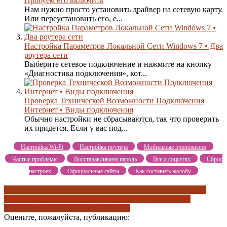
Пробуем его включить
Нам нужно просто установить драйвер на сетевую карту.
Или переустановить его, е...
Настройка Параметров Локальной Сети Windows 7 • Два
роутера сети
Выберите сетевое подключение и нажмите на кнопку
«Диагностика подключения», кот...
Проверка Технической Возможности Подключения
Интернет • Виды подключения
Обычно настройки не сбрасываются, так что проверить
их придется. Если у вас под...
Настройка Wi-Fi
Настройка роутера
Мобильные приложения
Частые проблемы
Восстанавливаем пароль
Все о соцсетях
Сброс
настроек
Официальные сайты
Как составить жалобу
в порядке ли кабель
в порядке ли монитор
включен ли ваш
монитор
как вы подключаете монитор
как подключать
устройства
как подключить bluetooth
Оцените, пожалуйста, публикацию: