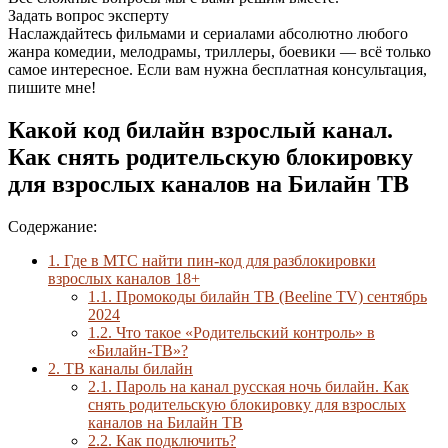
Задать вопрос эксперту
Наслаждайтесь фильмами и сериалами абсолютно любого
жанра комедии, мелодрамы, триллеры, боевики — всё только
самое интересное. Если вам нужна бесплатная консультация,
пишите мне!
Какой код билайн взрослый канал.
Как снять родительскую блокировку
для взрослых каналов на Билайн ТВ
Содержание:
1.
Где в МТС найти пин-код для разблокировки
взрослых каналов 18+
1.1.
Промокоды билайн ТВ (Beeline TV) сентябрь
2024
1.2.
Что такое «Родительский контроль» в
«Билайн-ТВ»?
2.
ТВ каналы билайн
2.1.
Пароль на канал русская ночь билайн. Как
снять родительскую блокировку для взрослых
каналов на Билайн ТВ
2.2.
Как подключить?