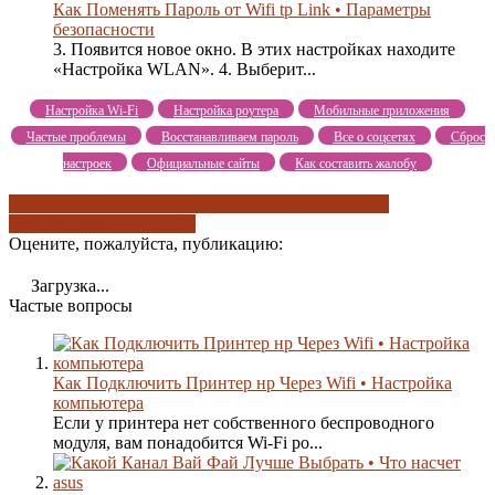
Как Поменять Пароль от Wifi tp Link • Параметры
безопасности
3. Появится новое окно. В этих настройках находите
«Настройка WLAN». 4. Выберит...
Настройка Wi-Fi
Настройка роутера
Мобильные приложения
Частые проблемы
Восстанавливаем пароль
Все о соцсетях
Сброс
настроек
Официальные сайты
Как составить жалобу
motorola mxv3
motorola rcu300t
пакет vip viasat
пакет
базовый
пакет кино 2019
Оцените, пожалуйста, публикацию:
Загрузка...
Частые вопросы
Как Подключить Принтер нр Через Wifi • Настройка
компьютера
Если у принтера нет собственного беспроводного
модуля, вам понадобится Wi-Fi ро...