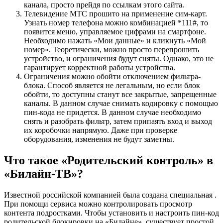
канала, просто прейдя по ссылкам этого сайта.
Телевидение МТС прошито на применение сим-карт.
Узнать номер телефона можно комбинацией *111#, то
появится меню, управляемое цифрами на смартфоне.
Необходимо нажать «Мои данные» и кликнуть «Мой
номер». Теоретически, можно просто перепрошить
устройство, и ограничения будут сняты. Однако, это не
гарантирует корректной работы устройства.
Ограничения можно обойти отключением фильтра-
блока. Способ является не легальным, но если блок
обойти, то доступны станут все закрытые, запрещенные
каналы. В данном случае снимать кодировку с помощью
пин-кода не придется. В данном случае необходимо
снять и разобрать фильтр, затем припаять вход и выход
их коробочки напрямую. Даже при проверке
оборудования, изменения не будут заметны.
Что такое «Родительский контроль» в
«Билайн-ТВ»?
Известной российской компанией была создана специальная .
При помощи сервиса можно контролировать просмотр
контента подростками. Чтобы установить и настроить пин-код
родительской блокировки на «Билайне», существует простой