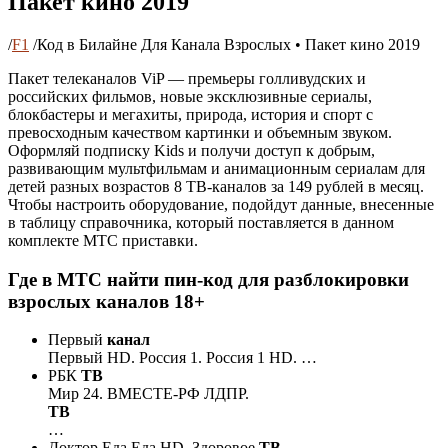
Пакет кино 2019
/
F1
/
Код в Билайне Для Канала Взрослых • Пакет кино 2019
Пакет телеканалов ViP — премьеры голливудских и
российских фильмов, новые эксклюзивные сериалы,
блокбастеры и мегахиты, природа, история и спорт с
превосходным качеством картинки и объемным звуком.
Оформляй подписку Kids и получи доступ к добрым,
развивающим мультфильмам и анимационным сериалам для
детей разных возрастов 8 ТВ-каналов за 149 рублей в месяц.
Чтобы настроить оборудование, подойдут данные, внесенные
в таблицу справочника, который поставляется в данном
комплекте МТС приставки.
Где в МТС найти пин-код для разблокировки
взрослых каналов 18+
Первый
канал
Первый HD. Россия 1. Россия 1 HD. …
РБК
ТВ
Мир 24. ВМЕСТЕ-РФ ЛДПР.
ТВ
…
Доктор Еда Еда HD. Здоровое
ТВ