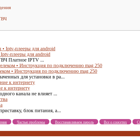
дения
 ТВЧ
Iptv-плееры для android
 ТВЧ Платное IPTV ...
еком • Инструкция по подключению mag 250
ченных для установки в ра...
е к интернету
дного канала не влияет ...
ва
иставку, блок питания, а...
ения
Частые проблемы
Восстанавливаем пароль
Все о соцсетях
С
смарт-тв
настройка устройства
подключение к интернету
разъемы 