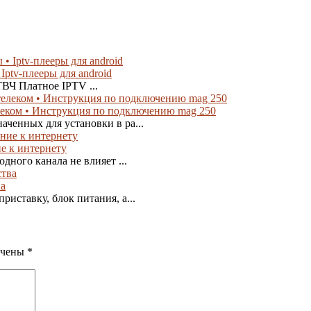
Iptv-плееры для android
 ТВЧ Платное IPTV ...
еком • Инструкция по подключению mag 250
ченных для установки в ра...
е к интернету
дного канала не влияет ...
ва
иставку, блок питания, а...
ечены
*