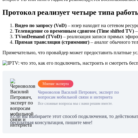
Протокол реализует четыре типа работ
Видео по запросу (
VoD)
– юзер находит на сетевом ресур
Телевидение со временным сдвигом (Time shifted TV)
–
TV
on
Demand (
TVoD)
– реализация записи прямых эфиро
Прямая трансляция (стримминг)
– аналог обычного тел
Примечательно, что провайдер может предоставить платные усл
Мнение эксперта
Черноволов Василий Петрович, эксперт по
вопросам мобильной связи и интернета
Все сложные вопросы мы с вами решим вместе.
Если вы выбираете этот способ подключения, то действова
бесплатная консультация, пишите мне!