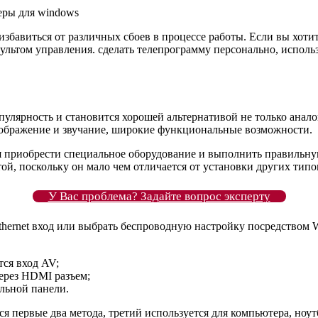
еры для windows
збавиться от различных сбоев в процессе работы. Если вы хотит
ультом управления. сделать телепрограмму персонально, использ
пулярность и становится хорошей альтернативой не только анал
зображение и звучание, широкие функциональные возможности.
я приобрести специальное оборудование и выполнить правильную
ой, поскольку он мало чем отличается от установки других тип
У Вас проблема? Задайте вопрос эксперту
ernet вход или выбрать беспроводную настройку посредством Wi
тся вход AV;
ерез HDMI разъем;
альной панели.
я первые два метода, третий используется для компьютера, ноу