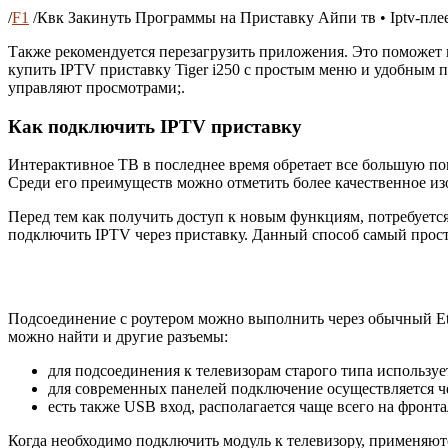
/
F1
/
Квк Закинуть Программы на Приставку Айпи тв • Iptv-пле
Также рекомендуется перезагрузить приложения. Это поможет и
купить IPTV приставку Tiger i250 с простым меню и удобным п
управляют просмотрами;.
Как подключить IPTV приставку
Интерактивное ТВ в последнее время обретает все большую по
Среди его преимуществ можно отметить более качественное и
Перед тем как получить доступ к новым функциям, потребуетс
подключить IPTV через приставку. Данный способ самый прост
Подсоединение с роутером можно выполнить через обычный Eth
можно найти и другие разъемы:
для подсоединения к телевизорам старого типа используе
для современных панелей подключение осуществляется ч
есть также USB вход, располагается чаще всего на фронт
Когда необходимо подключить модуль к телевизору, применяютс