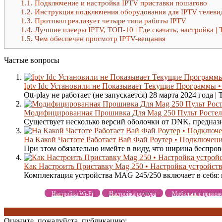
1.1.
Подключение и настройка IPTV приставки пошагово
1.2.
Инструкция подключения оборудования для IPTV телеви
1.3.
Протокол реализует четыре типа работы IPTV
1.4.
Лучшие плееры IPTV, ТОП-10 | Где скачать, настройка |
1.5.
Чем обеспечен просмотр IPTV-вещания
Частые вопросы
Iptv Idc Установили не Показывает Текущие Программы • 
Ott-play не работает (не запускается) 28 марта 2024 года |
Модифицированная Прошивка Для Mag 250 Пульт Ростел
Существует несколько версий оболочки от DNK, предназна
На Какой Частоте Работает Вай Фай Роутер • Подключени
При этом обязательно имейте в виду, что ширина беспрово
Как Настроить Приставку Mag 250 • Настройка устройст
Комплектация устройства MAG 245/250 включает в себя: пр
Настройка Wi-Fi
Настройка роутера
Мобильные прилож
iptv-плееры для android
iptv-плееры для windows
iptv-плееры для 
Оцените, пожалуйста, публикацию: