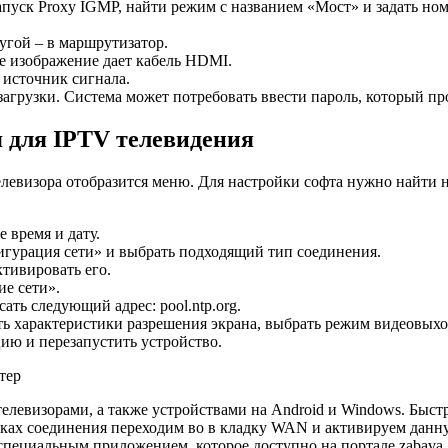
запуск Proxy IGMP, найти режим с названием «Мост» и задать но
ругой – в маршрутизатор.
ое изображение дает кабель HDMI.
источник сигнала.
агрузки. Система может потребовать ввести пароль, который пр
 для
IPTV телевидения
телевизора отобразится меню. Для настройки софта нужно найти н
 время и дату.
игурация сети» и выбрать подходящий тип соединения.
тивировать его.
ие сети».
ть следующий адрес: pool.ntp.org.
ть характеристики разрешения экрана, выбрать режим видеовыхо
ию и перезапустить устройство.
елевизорами, а также устройствами на Android и Windows. Быстр
ойках соединения переходим во в кладку WAN и активируем дан
специальным приложением, которое доступно на портале zabava.