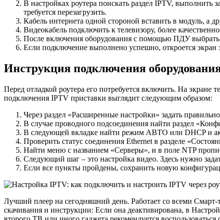
В настройках роутера поискать раздел IPTV, выполнить 
требуется перезагрузить.
Кабель интернета одной стороной вставить в модуль, а д
Видеокабель подключить к телевизору, более качественн
После включения оборудования с помощью ПДУ выбрать 
Если подключение выполнено успешно, откроется экран з
Инструкция подключения оборудования
Перед отладкой роутера его потребуется включить. На экране 
подключения IPTV приставки выглядит следующим образом:
Через раздел «Расширенные настройки» задать правильное
В случае проводного подсоединения найти раздел «Конф
В следующей вкладке найти режим АВТО или DHCP и ак
Проверить статус соединения Ethernet в разделе «Состоян
Найти меню с названием «Серверы», и в поле NTP прописа
Следующий шаг – это настройка видео. Здесь нужно зада
Если все пункты пройдены, сохранить новую конфигурац
Лучший плеер на сегодняшний день. Работает со всеми Смарт-т
скачивания и инструкции: Если она деактивирована, в Настр
второго ТВ или иного гаджета рекомендуется воспользоваться 