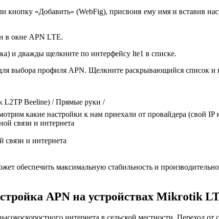
ли кнопку «Добавить» (WebFig), присвоив ему имя и вставив на
н в окне APN LTE.
а) и дважды щелкните по интерфейсу lte1 в списке.
для выбора профиля APN. Щелкните раскрывающийся список и в
L2TP Beeline) / Прямые руки /
отрим какие настройки к нам приехали от провайдера (свой IP я
 связи и интернета
жет обеспечить максимальную стабильность и производительнос
стройка APN на устройствах Mikrotik L
ысокоскоростного интернета в сельской местности. Переход от 