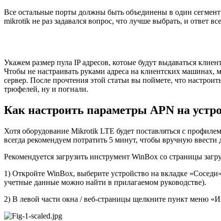
Все остальные порты должны быть объединены в один сегмент ло
mikrotik не раз задавался вопрос, что лучше выбрать, и ответ в
Укажем размер пула IP адресов, котоые будут выдаваться клиен
Чтобы не настраивать руками адреса на клиентских машинах, 
сервер. После прочтения этой статьи вы поймете, что настрои
трюфелей, ну и погнали.
Как настроить параметры APN на устр
Хотя оборудование Mikrotik LTE будет поставляться с профил
всегда рекомендуем потратить 5 минут, чтобы вручную ввести
Рекомендуется загрузить инструмент WinBox со страницы загру
1) Откройте WinBox, выберите устройство на вкладке «Соседи» 
учетные данные можно найти в прилагаемом руководстве).
2) В левой части окна / веб-страницы щелкните пункт меню «