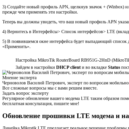
3) Создайте новый профиль APN, щелкнув значок + (Winbox) и
прежде чем применять эти настройки.
Теперь вы должны увидеть, что ваш новый профиль APN указа
4) Вернитесь в Интерфейсы> Список интерфейсов> LTE (вкладк
5) В появившемся окне интерфейса будет выпадающий список 
«Применить».
Настройка MikroTik RouterBoard RB951G-2HnD (MikroTik 
Зайдем в настройки
DHCP client
и во вкладке
Status
посм
Мнение эксперта
Черноволов Василий Петрович, эксперт по вопросам мобильной
Все сложные вопросы мы с вами решим вместе.
Задать вопрос эксперту
Регулярное обновление вашего модема LTE таким образом помо
бесплатная консультация, пишите мне!
Обновление прошивки LTE модема и на
Линейка Mikrotik LTE предлагает реальное решение проблемы в