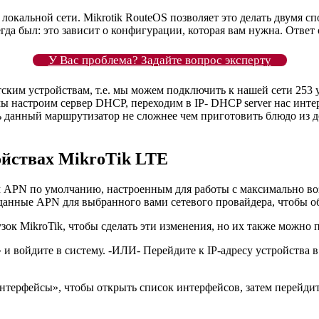
кальной сети. Mikrotik RouteOS позволяет это делать двумя спо
сегда был: это зависит о конфигурации, которая вам нужна. Ответ 
У Вас проблема? Задайте вопрос эксперту
тским устройствам, т.е. мы можем подключить к нашей сети 253 
мы настроим сервер DHCP, переходим в IP- DHCP server нас инт
ть данный маршрутизатор не сложнее чем приготовить блюдо из 
ойствах MikroTik LTE
ем APN по умолчанию, настроенным для работы с максимально в
 данные APN для выбранного вами сетевого провайдера, чтобы о
зок MikroTik, чтобы сделать эти изменения, но их также можно 
и войдите в систему. -ИЛИ- Перейдите к IP-адресу устройства в
Интерфейсы», чтобы открыть список интерфейсов, затем перейд