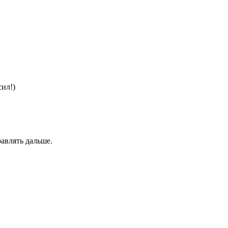
сил!)
равлять дальше.