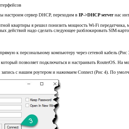
нтерфейсов
мы настроим сервер DHCP, переходим в
IP->DHCP server
нас ин
тной квартиры я решил понизить мощность Wi-Fi передатчика, мы
ных действий надо сделать следующее разблокировать SIM-карто
прямую к персональному компьютеру через сетевой кабель (Рис 3
оторый позволяет подключаться и настраивать RouterOS. На мом
 запись с нашим роутером и нажимаем Connect (Рис 4). По умолч