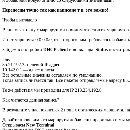
и добавляем новую опцию со следующими значениями:
Переносим точно так как написано т.к. это важно!
Чтобы выглядело
Вернемся к окну с маршрутами и видим что список маршрутов 
И нет маршрута 0.0.0.0/0, от которого нам требовалось избавить
Зайдем в настройки
DHCP client
и во вкладке
Status
посмотрим 
Где:
85.21.192.3- целевой IP адрес
10.142.0.1 — адрес шлюза
Все остальные значения оставляем по умолчанию.
Тогда запись читается так: Все пакеты отправляемые адресу 85.
Те же действия мы приводим для IP 213.234.192.8
Как читается данная запись?!
В результате у нас появиться 2 новых статических маршрута, 
Давайте проверим что маршруты добавлены правильно и мы мо
Открываем
New Terminal