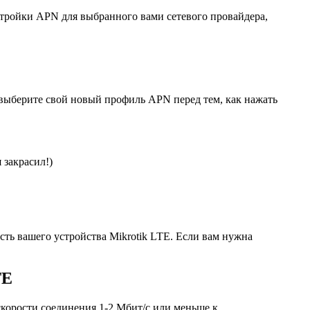
стройки APN для выбранного вами сетевого провайдера,
ыберите свой новый профиль APN перед тем, как нажать
 закрасил!)
ть вашего устройства Mikrotik LTE. Если вам нужна
TE
скорости соединения 1-2 Мбит/с или меньше к