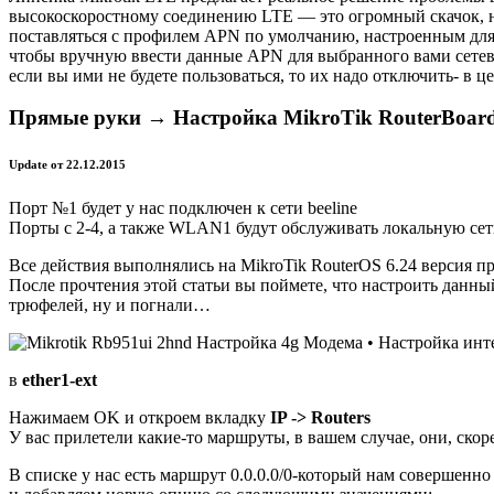
высокоскоростному соединению LTE — это огромный скачок, но
поставляться с профилем APN по умолчанию, настроенным для 
чтобы вручную ввести данные APN для выбранного вами сетево
если вы ими не будете пользоваться, то их надо отключить- в 
Прямые руки → Настройка MikroTik RouterBoard
Update от 22.12.2015
Порт №1 будет у нас подключен к сети beeline
Порты с 2-4, а также WLAN1 будут обслуживать локальную сет
Все действия выполнялись на MikroTik RouterOS 6.24 версия п
После прочтения этой статьи вы поймете, что настроить данны
трюфелей, ну и погнали…
в
ether1-ext
Нажимаем OK и откроем вкладку
IP -> Routers
У вас прилетели какие-то маршруты, в вашем случае, они, скорее
В списке у нас есть маршрут 0.0.0.0/0-который нам совершенн