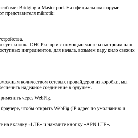
собами: Bridging и Master port. На официальном форуме
от представителя mikrotik:
устройства.
ересует кнопка DHCP setup и с помощью мастера настроим наш
доступных ингредиентов, для начала, возьмем пару кило свежих
озможным количеством сетевых провайдеров из коробки, мы
беспечить надежное соединение в будущем.
применить через WebFig.
 браузере, чтобы открыть WebFig (IP-адрес по умолчанию и
ите на вкладку «LTE» и нажмите кнопку «APN LTE».