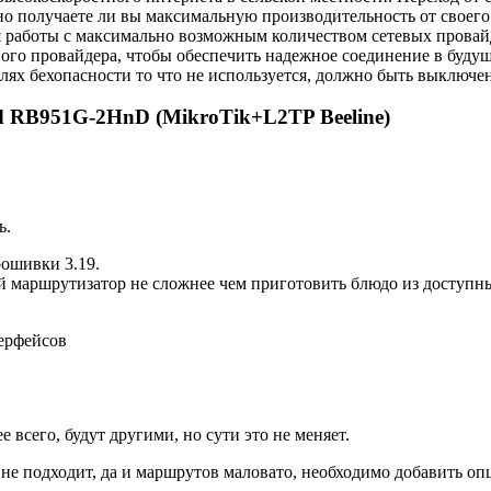
 получаете ли вы максимальную производительность от своего 
работы с максимально возможным количеством сетевых провайде
го провайдера, чтобы обеспечить надежное соединение в будуще
целях бехопасности то что не используется, должно быть выключе
 RB951G-2HnD (MikroTik+L2TP Beeline)
ь.
рошивки 3.19.
й маршрутизатор не сложнее чем приготовить блюдо из доступны
 всего, будут другими, но сути это не меняет.
о не подходит, да и маршрутов маловато, необходимо добавить 