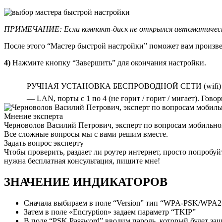
ПРИМЕЧАНИЕ: Если компакт-диск не открылся автоматически
После этого “Мастер быстрой настройки” поможет вам произв
4)
Нажмите кнопку “Завершить” для окончания настройки.
РУЧНАЯ УСТАНОВКА БЕСПРОВОДНОЙ СЕТИ (wifi)
— LAN, порты с 1 по 4 (не горит / горит / мигает). Гово
Мнение эксперта
Черноволов Василий Петрович, эксперт по вопросам мобильной
Все сложные вопросы мы с вами решим вместе.
Задать вопрос эксперту
Чтобы проверить, раздает ли роутер интернет, просто попробу
нужна бесплатная консультация, пишите мне!
ЗНАЧЕНИЕ ИНДИКАТОРОВ
Сначала выбираем в поле “Ver­sion” тип “WPA-PSK/WPA
Затем в поле «Encryp­tion» задаем параметр “TKIP”
В поле “PSK Pass­word” вводим пароль, который будет за