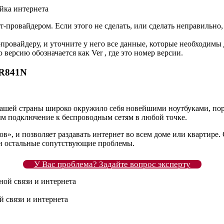
ойка интернета
-провайдером. Если этого не сделать, или сделать неправильно, т
-провайдеру, и уточните у него все данные, которые необходимы
версию обозначается как Ver , где это номер версии.
WR841N
е нашей страны широко окружило себя новейшими ноутбуками, 
м подключение к беспроводным сетям в любой точке.
в», и позволяет раздавать интернет во всем доме или квартире. С
м и остальные сопутствующие проблемы.
У Вас проблема? Задайте вопрос эксперту
 связи и интернета