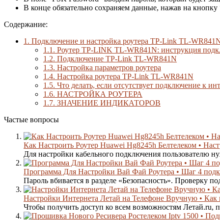
В конце обязательно сохраняем данные, нажав на кнопку 
Содержание:
1.
Подключение и настройка роутера TP-Link TL-WR841
1.1.
Роутер TP-LINK TL-WR841N: инструкция подк
1.2.
Подключение TP-Link TL-WR841N
1.3.
Настройка параметров роутера
1.4.
Настройка роутера TP-Link TL-WR841N
1.5.
Что делать, если отсутствует подключение к ин
1.6.
НАСТРОЙКА РОУТЕРА
1.7.
ЗНАЧЕНИЕ ИНДИКАТОРОВ
Частые вопросы
Как Настроить Роутер Huawei Hg8245h Белтелеком • Настр
Для настройки кабельного подключения пользователю нуж
Программа Для Настройки Вай Фай Роутера • Шаг 4 подк
Пароль вбивается в разделе «Безопасность». Проверку п
Настройки Интернета Летай на Телефоне Вручную • Как п
Чтобы получить доступ ко всем возможностям Летай.ru, п