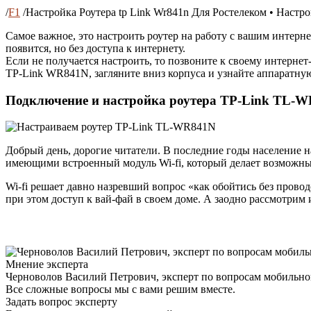
/
F1
/
Настройка Роутера tp Link Wr841n Для Ростелеком • Настр
Самое важное, это настроить роутер на работу с вашим интернет
появится, но без доступа к интернету.
Если не получается настроить, то позвоните к своему интернет
TP-Link WR841N, загляните вниз корпуса и узнайте аппаратную 
Подключение и настройка роутера TP-Link TL-
Добрый день, дорогие читатели. В последние годы населени
имеющими встроенный модуль Wi-fi, который делает возможны
Wi-fi решает давно назревший вопрос «как обойтись без проводо
при этом доступ к вай-фай в своем доме. А заодно рассмотри
Мнение эксперта
Черноволов Василий Петрович, эксперт по вопросам мобильной
Все сложные вопросы мы с вами решим вместе.
Задать вопрос эксперту