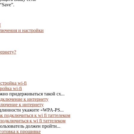
“Save”.
N
лючения и настройки
тернету?
ойка wi-fi
но придерживаться такой сх...
лючение к интернету
одлинности укажите «WPA-PS...
одключиться к wi fi таттелеком
ользователь должен пройти...