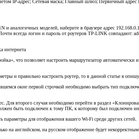
нетом IP-адрес; Сетевая маска; Главный шлюз; Первичный адре
 аналогичных моделей, наберите в браузере адрес 192.168.0.1 (
 Почти всегда логин и пароль от роутеров TP-LINK совпадают: ad
ройка», что позволяет настроить маршрутизатор автоматически 
метры и правильно настроить роутер, то в данной статье я опи
ившемся окне первой строчкой необходимо выбрать тип подключ
рес. Для второго случая необходимо перейти в раздел «Клониро
олжен быть подключен к тому ПК, к которому был подключен ин
 параметры для отображения вашего Wi-Fi среди других сетей.
ько на английском, на русском отображение будет некорректным