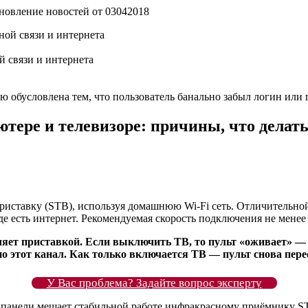
 связи и интернета
 обусловлена тем, что пользователь банально забыл логин или 
тере и телевизоре: причины, что делать,
иставку (STB), используя домашнюю Wi-Fi сеть. Отличительной о
е есть интернет. Рекомендуемая скорость подключения не менее 
авляет приставкой. Если выключить ТВ, то пульт «оживает»
о этот канал. Как только включается ТВ — пульт снова пере
У Вас проблема? Задайте вопрос эксперту
панели мешает стабильной работе инфракрасному приёмнику ST