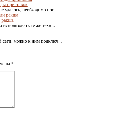
иды приставок
е удалось, необходимо пос...
и ракша
 использовать те же техн...
 сети, можно к ним подключ...
ечены
*