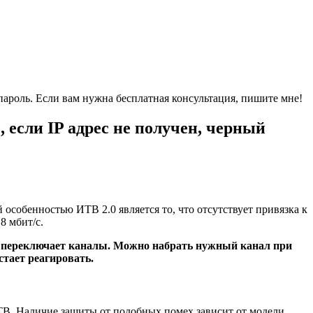
пароль. Если вам нужна бесплатная консультация, пишите мне!
 если IP адрес не получен, черный
собенностью ИТВ 2.0 является то, что отсутствует привязка к
8 мбит/с.
 — переключает каналы. Можно набрать нужный канал при
стает реагировать.
B. Наличие защиты от подобных помех зависит от модели