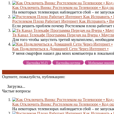
Как Отключить Винкс Ростелеком на Телевизоре • Код о
На некоторых телевизорах наблюдается сбой – не запуска
Ростелеком Плохо Работает Интернет Как Исправить • В
Если решить проблем почему Ростелеком плохо работает н
Тв Канал Телекафе Программа Передач на Вчера • Маугл
Для того чтобы запустить третий мультиплекс, необходимо
Как Подключиться к Домашней Сети Через Интернет •
У меня смартфон нашел два моих компьютера в локальной
Настройка Wi-Fi
Настройка роутера
Мобильные прилож
ip адрес не получен
виды приставок
лаура калибекова
обновление
Оцените, пожалуйста, публикацию:
Загрузка...
Частые вопросы
Как Отключить Винкс Ростелеком на Телевизоре • Код о
На некоторых телевизорах наблюдается сбой – не запуска