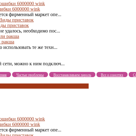
шибки 6000000 wink
ется фирменный маркет опе...
иды приставок
е удалось, необходимо пос...
и ракша
 использовать те же техн...
 сети, можно к ним подключ...
ения
Частые проблемы
Восстанавливаем пароль
Все о соцсетях
С
 новостей от 03042018
сбросьте настройки
шибки 6000000 wink
ется фирменный маркет опе...