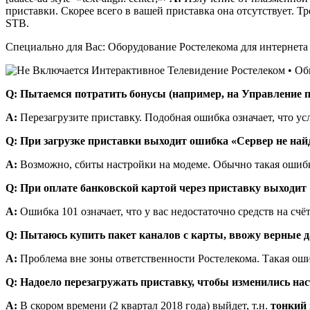
приставки. Скорее всего в вашей приставка она отсутствует. Т
STB.
Специально для Вас: Оборудование Ростелекома для интернета и
Q: Пытаемся потратить бонусы (например, на Управление п
A:
Перезагрузите приставку. Подобная ошибка означает, что ус
Q: При загрузке приставки выходит ошибка «Сервер не найд
A:
Возможно, сбиты настройки на модеме. Обычно такая ошибк
Q: При оплате банковской картой через приставку выходит 
A:
Ошибка 101 означает, что у вас недостаточно средств на счёт
Q: Пытаюсь купить пакет каналов с карты, ввожу верные д
A:
Проблема вне зоны ответственности Ростелекома. Такая о
Q: Надоело перезагружать приставку, чтобы изменились нас
A:
В скором времени (2 квартал 2018 года) выйдет, т.н.
тонкий