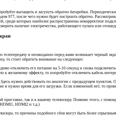
опробуйте вытащить и засунуть обратно батарейки. Периодически
одом 977, после чего нужно будет настроить обратно. Рассматрив
ей, среди которых наиболее распространены некорректное подкл
роверить наличие электричества, работающего пульта или отошед
экран
 телепередачу и неожиданно перед вами возникает черный экран
ну, то стоит обратить внимание на следующее:
одимо отключить его питание на 5-10 секунд и снова подключить
ло к желаемому эффекту, то попробуйте отключить кабель интерне
 Здесь нужно действовать по аналогии с предыдущем пунктом. 
ие и нужно время для его загрузки. Если изменений нет, то пров
 приставке, так и к вашему телевизору. Помимо этого, с помощь
 HDMI1, HDMI2 и т.д.)
евизора, то причины подобного сбоя могут быть более серьезным