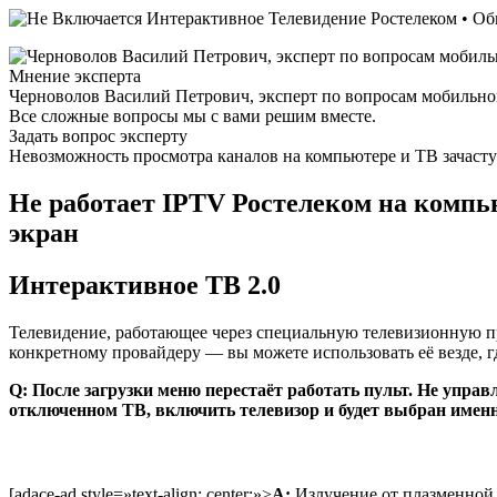
Мнение эксперта
Черноволов Василий Петрович, эксперт по вопросам мобильной
Все сложные вопросы мы с вами решим вместе.
Задать вопрос эксперту
Невозможность просмотра каналов на компьютере и ТВ зачастую
Не работает IPTV Ростелеком на компью
экран
Интерактивное ТВ 2.0
Телевидение, работающее через специальную телевизионную пр
конкретному провайдеру — вы можете использовать её везде, гд
Q: После загрузки меню перестаёт работать пульт. Не упр
отключенном ТВ, включить телевизор и будет выбран именн
[adace-ad style=»text-align: center;»>
A:
Излучение от плазменной 