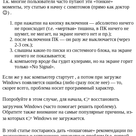
Т.к. многие пользователи часто путают эти «тонкие»
моменты, эту статью я начну с симптомов (прямо как доктор
😉) .
при нажатии на кнопку включения — абсолютно ничего
не происходит (т.е. «мертвая» тишина, в ПК ничего не
шумит, не мигает, на экране ничего нет и пр.);
после включения ПК — он разу же выключается (через
2-3 сек.);
слышны какие-то писки из системного блока, на экране
ничего не показывается;
компьютер вроде бы гудит кулерами, но на экране горит
только «No Signal».
Если же у вас компьютер стартует , а потом при загрузке
Windows появляется ошибка (либо сразу после нее) — то,
скорее всего, проблема носит программный характер.
Попробуйте в этом случае, для начала, 👉 восстановить
загрузчик Windows (часто помогает решить проблему).
Обратите также внимание на самые популярные причины, из-
за которых 👉 Windows не загружается.
В этой статье постараюсь дать «пошаговые» рекомендации по
диагностике и устранению аппаратных проблем (т.е. первой