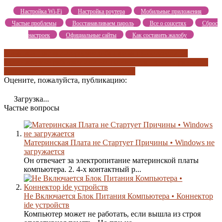
Настройка Wi-Fi
Настройка роутера
Мобильные приложения
Частые проблемы
Восстанавливаем пароль
Все о соцсетях
Сброс
настроек
Официальные сайты
Как составить жалобу
возможно вас заинтересует
добавьте мощности
если не
включается
не работает или не включается пк
неисправность
видеокарты
неисправность процессора
Оцените, пожалуйста, публикацию:
Загрузка...
Частые вопросы
Материнская Плата не Стартует Причины • Windows не
загружается
Он отвечает за электропитание материнской платы
компьютера. 2. 4-х контактный р...
Не Включается Блок Питания Компьютера • Коннектор
ide устройств
Компьютер может не работать, если вышла из строя