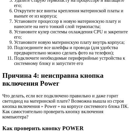
Удалите старую термопасту на процессоре и вытащите
его;
Открутите все винты крепления материнской платы и
выньте ее из корпуса;
Установите процессор в новую материнскую плату и
нанесите на него тонкий слой термопасты;
Установите кулер системы охлаждения CPU и закрепите
его;
Установите новую материнскую плату внутрь корпуса;
Подсоедините все шлейфы и провода (для удобства
предварительно можно сделать фото на телефон);
Подключите необходимые периферийные устройства к
системному блоку и запустите его
Причина 4: неисправна кнопка
включения Power
Что делать, если все подключено правильно и даже горит
светодиод на материнской плате? Возможна вышла из строя
кнопка включения » Power » на корпусе системного блока ПК.
Как самостоятельно проверить кнопку включения
компьютера?
Как проверить кнопку POWER