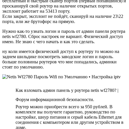
бесплатный и быстрый сканер портов (первый попавшийся) и
просканируй свой роутер на наличие открытых портов,
эксплоит работает на 53413 порту.
Если закрыт, эксплоит не пойдёт, сканируй на наличие 23\22
порта, или же брутофорс на прямую.
Нужно как-то узнать логин и пароль от админ панели роутера
netis wf2780. Сброс настроек не вариант. Физический доступ
имею. Не знаю с чего начать и как это сделать.
ну коли имеется физический доступ к роутеру то можно на
заднем шильдике посмотреть заводские логин и пароль.
больше половины роутеров что мне попадались, админки
стоят по умолчанию.
Как взломать админ панель у роутера netis wf2780? |
Форум информационной безопасности.
Роутер можно приобрести всего за 950 рублей. В
комплекте вы получите гарантию, руководство по
настройке, шнур питания и серый кабель Ethernet для
соединения с компьютером или другим устройством в
доме.