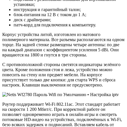
установки;
инструкция и гарантийный талон;
блок-питания на 12 В с током до 1 А;
диск с драйверами;
патч-корд для подключения к компьютеру.
Корпус устройства литой, изготовлен из матового
полимерного материала. Все разъемы располагаются на одном
торце. На задней стенке размещены четыре антенны: по две
на каждый диапазон с коэффициентом усиления 5 dBi. Они
вращаются на 1800 и гнутся в три стороны.
С противоположной стороны светятся индикаторы зелёного
цвета. Кроме положения стоя и лежа, устройство можно
повесить на стену или предмет мебели. На корпусе
присутствует только две кнопки: для старта WPS и сброса
настроек. Клавиши выключения не предусмотрено.
Роутер поддерживает Wi-Fi 802.11ас. Этот стандарт работает
на скорости 1 200 Мбит/с. При корректной работе он
позволяет одновременно играть в онлайн-игры и смотреть
потоковые HD-видео на устройствах, подключённых к Wi-Fi,
безо всяких задержек и подвисаний. Вставляем кабель от