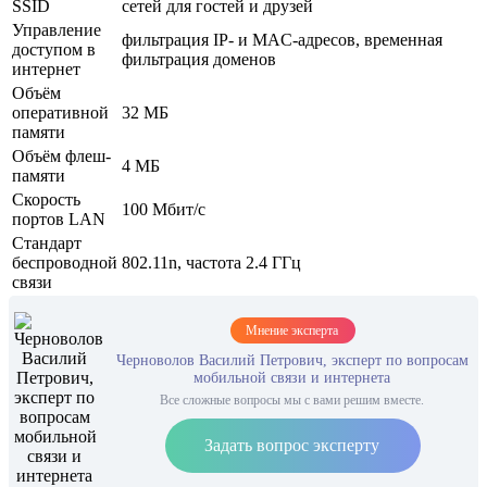
SSID
сетей для гостей и друзей
Управление
фильтрация IP- и MAC-адресов, временная
доступом в
фильтрация доменов
интернет
Объём
оперативной
32 МБ
памяти
Объём флеш-
4 МБ
памяти
Скорость
100 Мбит/с
портов LAN
Стандарт
беспроводной
802.11n, частота 2.4 ГГц
связи
Мнение эксперта
Черноволов Василий Петрович, эксперт по вопросам
мобильной связи и интернета
Все сложные вопросы мы с вами решим вместе.
Задать вопрос эксперту