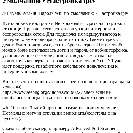
Умолчанию • Настройка iptv
/
F1
/
Netis Wf2780 Пароль Wifi по Умолчанию • Настройка iptv
Все основные настройки Netis находятся сразу на стартовой
странице. Прежде всего это конфигурация интернета и
беспроводных сетей. Для подключения маршрутизатора к
интернету, нужно выбрать один из типов: Также первым
делом будет полезным сделать сброс настроек Нетис, чтобы
можно было использовать логин и пароль от веб-интерфейса,
установленные по умолчанию с завода. Самая главная
отличительная черта заключается в том, что в Netis N1 уже
идет поддержка гигабитного кабельного подключения к
интернету и компьютеру.
Вот здесь чех полностью описываеи план действий, правда на
чешском)
https://www.seebug.org/vuldb/ssvid-90227 здесь если не
ошибаюсь японцы разьирают по полочкам ход действий.
win 10 стоит. Знаний про программированию у меня нет.
Нормально могу инструкции выполнять(желательно на
русском).
Скачай любой сканер, к примеру Advanced Port Scanner —