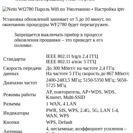
Установка обновлений занимает от 5 до 10 минут, по
окончанию процедуры WF2780 будет перезагружен.
Запрещается выключать прибор в процессе
обновления прошивки – это приведет к его
поломке.
IEEE 802.11 b/g/n 2.4 ГГЦ
Стандарты
IEEE 802.11 a/n/ac 5 ГГЦ
Скорость передачи
До 300 Мбит/с на частоте 2,4 ГГц
данных
На частоте 5 ГГц скорость до 867 Мбит/с
2400-2483,5 МГц; 5150-5350 МГц; 5650-
Диапазон частот
5725 МГц
AP, повторитель, AP+WDS, WDS,
Режимы работы
Клиент, Multi-SSID
Разъемы
1 WAN, 4 LAN
PWR, SIS, WPS, 2.4G, 5G, LAN 1-4,
Индикаторы
WAN, WPS
Кнопки
WPS, Default
4, несъемные, коэффициент усиления –
Антенны