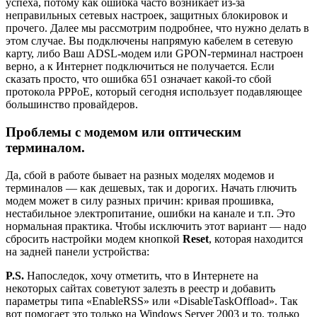
успеха, потому как ошибка часто возникает из-за
неправильных сетевых настроек, защитных блокировок и
прочего. Далее мы рассмотрим подробнее, что нужно делать в
этом случае. Вы подключены напрямую кабелем в сетевую
карту, либо Ваш ADSL-модем или GPON-терминал настроен
верно, а к Интернет подключиться не получается. Если
сказать просто, что ошибка 651 означает какой-то сбой
протокола PPPoE, который сегодня использует подавляющее
большинство провайдеров.
Проблемы с модемом или оптическим
терминалом.
Да, сбой в работе бывает на разных моделях модемов и
терминалов — как дешевых, так и дорогих. Начать глючить
модем может в силу разных причин: кривая прошивка,
нестабильное электропитание, ошибки на канале и т.п. Это
нормальная практика. Чтобы исключить этот вариант — надо
сбросить настройки модем кнопкой
Reset
, которая находится
на задней панели устройства:
P.S.
Напоследок, хочу отметить, что в Интернете на
некоторых сайтах советуют залезть в реестр и добавить
параметры типа «EnableRSS» или «DisableTaskOffload». Так
вот помогает это только на Windows Server 2003 и то, только