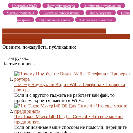
Настройка Wi-Fi
Настройка роутера
Мобильные приложения
Частые проблемы
Восстанавливаем пароль
Все о соцсетях
Сброс
настроек
Официальные сайты
Как составить жалобу
варианты исправления
варианты решения
проверка
драйвера
сброс pppoe-подключения
шаг 3 проверка провода
шаг
4 роутер или модем
Оцените, пожалуйста, публикацию:
Загрузка...
Частые вопросы
Почему Ноутбук не Видит Wifi с Телефона • Проверка
роутера
Если и с другого гаджета не работает вай фай, то
проблема кроется именно в Wi-F...
Что Такое Msvcp140 Dll Для Симс 4 • Что еще можно
предпринять
Если описанные выше способы не помогли, перейдите
на ресурс support.microsoft.c...