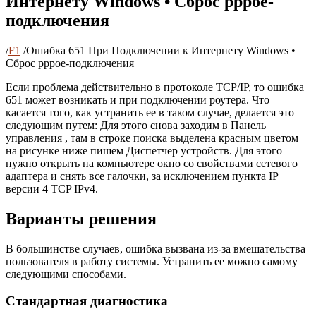
Интернету Windows • Сброс pppoe-
подключения
/
F1
/
Ошибка 651 При Подключении к Интернету Windows •
Сброс pppoe-подключения
Если проблема действительно в протоколе TCP/IP, то ошибка
651 может возникать и при подключении роутера. Что
касается того, как устранить ее в таком случае, делается это
следующим путем: Для этого снова заходим в Панель
управления , там в строке поиска выделена красным цветом
на рисунке ниже пишем Диспетчер устройств. Для этого
нужно открыть на компьютере окно со свойствами сетевого
адаптера и снять все галочки, за исключением пункта IP
версии 4 TCP IPv4.
Варианты решения
В большинстве случаев, ошибка вызвана из-за вмешательства
пользователя в работу системы. Устранить ее можно самому
следующими способами.
Стандартная диагностика