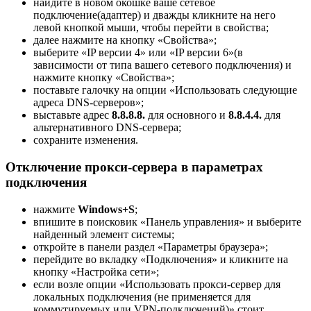
найдите в новом окошке ваше сетевое
подключение(адаптер) и дважды кликните на него
левой кнопкой мыши, чтобы перейти в свойства;
далее нажмите на кнопку «Свойства»;
выберите «IP версии 4» или «IP версии 6»(в
зависимости от типа вашего сетевого подключения) и
нажмите кнопку «Свойства»;
поставьте галочку на опции «Использовать следующие
адреса DNS-серверов»;
выставьте адрес
8.8.8.8.
для основного и
8.8.4.4.
для
альтернативного DNS-сервера;
сохраните изменения.
Отключение прокси-сервера в параметрах
подключения
нажмите
Windows+S
;
впишите в поисковик «Панель управления» и выберите
найденный элемент системы;
откройте в панели раздел «Параметры браузера»;
перейдите во вкладку «Подключения» и кликните на
кнопку «Настройка сети»;
если возле опции «Использовать прокси-сервер для
локальных подключения (не применяется для
коммутируемых или VPN-подключений)» стоит