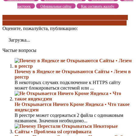
настроек
Официальные сайты
Как составить жалобу
очистите кэш dns на компьютере
очистка кэша dns
проблем в
реестре
проблемы с dns серверами
проблемы со службой dns
Оцените, пожалуйста, публикацию:
Загрузка...
Частые вопросы
Почему в Яндексе не Открываются Сайты • Лезем в
реестр
В некоторых случаях подключение к HTTPS сайту
может блокироваться системой или ...
Не Открывается Ничего Кроме Яндекса • Что такое
яндексдзен
В реестре может содержаться 2 файла с одинаковым
названием. Значения необходимо...