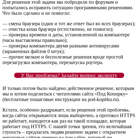
Для решения этой задачи мы побродили по форумам и
попытались исправить ситуацию программными решениями.
Что было сделано и не помогло:
— смена браузера (один и тот же ответ был во всех браузерах);
— очистка кеша браузера (естественно, не помогло);
— проверка времени и даты, установленной на компьютере
(часы выставлены правильно);
— проверка компьютера двумя разными антивирусами
(зараженных файлов 0 штук);
— прочие мелкие и бесполезные решения вроде простой
перезагрузки компьютера, перезапуска роутера.
У Вас проблема? Задайте вопрос эксперту
И только потом было найдено действенное решение, которым
мы и хотим поделиться с читателями сайта «Под Копирку»
(бесплатные пошаговые инструкции на pod-kopirku.ru).
Кстати, особенно раздражает, если решения этой проблемы,
когда сайты открываются лишь выборочно, а протокол HTTPS
не работает, находится как раз на такой площадке, которая
работает под HTTPS. С нашей точки зрения, это величайшая
глупость – предлагать людям решение задачи с открытием
некоторых сайтов именно на том сайте, который не