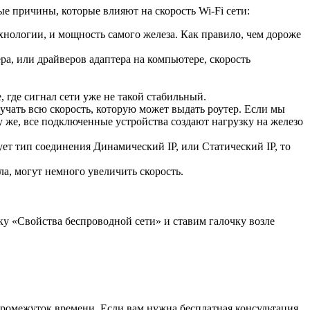
е причины, которые влияют на скорость Wi-Fi сети:
 технологии, и мощность самого железа. Как правило, чем дороже
а, или драйверов адаптера на компьютере, скорость
, где сигнал сети уже не такой стабильный.
учать всю скорость, которую может выдать роутер. Если мы
ому же, все подключенные устройства создают нагрузку на железо
ет тип соединения Динамический IP, или Статический IP, то
а, могут немного увеличить скорость.
у «Свойства беспроводной сети» и ставим галочку возле
ромежуток времени. Если вам нужна бесплатная консультация,