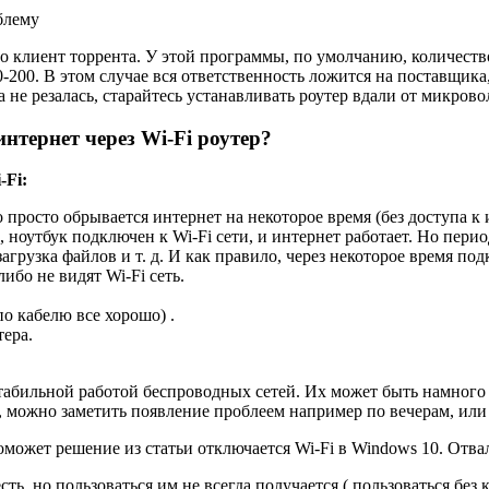
блему
о клиент торрента. У этой программы, по умолчанию, количест
-200. В этом случае вся ответственность ложится на поставщика,
не резалась, старайтесь устанавливать роутер вдали от микров
нтернет через Wi-Fi роутер?
-Fi:
просто обрывается интернет на некоторое время (без доступа к 
, ноутбук подключен к Wi-Fi сети, и интернет работает. Но пер
агрузка файлов и т. д. И как правило, через некоторое время по
либо не видят Wi-Fi сеть.
о кабелю все хорошо) .
тера.
табильной работой беспроводных сетей. Их может быть намного б
, можно заметить появление проблеем например по вечерам, или 
поможет решение из статьи отключается Wi-Fi в Windows 10. Отва
ть, но пользоваться им не всегда получается ( пользоваться без 