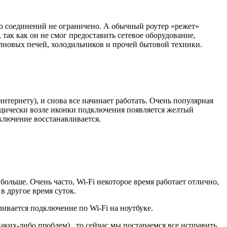
во соединений не ограничено. А обычный роутер «режет»
 так как он не смог предоставить сетевое оборудование,
олновых печей, холодильников и прочей бытовой техники.
интернету), и снова все начинает работать. Очень популярная
иодически возле иконки подключения появляется желтый
дключение восстанавливается.
ольше. Очень часто, Wi-Fi некоторое время работает отлично,
в другое время суток.
ливается подключение по Wi-Fi на ноутбуке.
каких-либо проблем) , то сейчас мы постараемся все исправить.