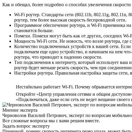
Как и обещал, более подробно о способах увеличения скорости
Wi-Fi роутер. Стандарты сети (802.11b, 802.11g, 802.11n,
роутер, тем более высокая скорость беспроводной сети.
Программное обеспечение роутера, и Wi-Fi приемника на
становится больше.
Помехи. Помехи могут быть как от других, соседних Wi-Fi
Мощность Wi-Fi сети. Не новость, что возле роутера, где
Количество подключенных устройств к вашей сети. Если 
подключаем еще одно устройство, и начинаем на нем что-т
роутера, что приводит к падению скорости.
Тип подключения к интернету, который использует ваш ин
роутер будет меньше резать скорость, чем при соединени
Настройки роутера. Правильная настройка защиты сети, в
Нестабильно работает Wi-Fi. Почему обрывается интернет
Откройте «Центр управления сетями и общим доступом» 
«Подключаться, даже если сеть не ведет вещание своего
Мнение эксперта
Черноволов Василий Петрович, эксперт по вопросам мобильной
Все сложные вопросы мы с вами решим вместе.
Задать вопрос эксперту
Причиной, почему скорость интернета резко упала, может быт