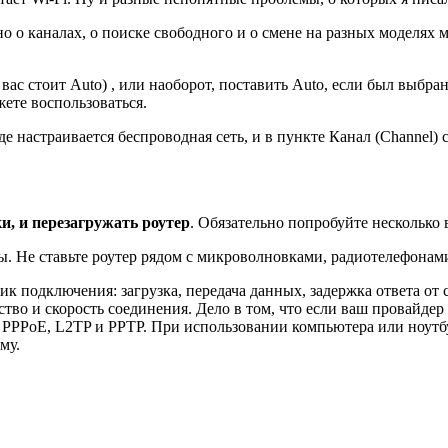
о о каналах, о поиске свободного и о смене на разных моделях 
вас стоит Auto) , или наоборот, поставить Auto, если был выбран
ете воспользоваться.
е настраивается беспроводная сеть, и в пункте Канал (Channel) 
и, и перезагружать роутер
. Обязательно попробуйте несколько
ы. Не ставьте роутер рядом с микроволновками, радиотелефонами 
подключения: загрузка, передача данных, задержка ответа от се
ство и скорость соединения. Дело в том, что если ваш провайде
нии PPPoE, L2TP и PPTP. При использовании компьютера или ноут
му.