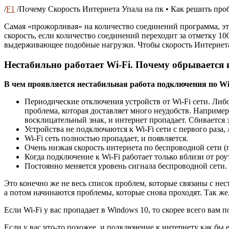
/
F1
/
Почему Скорость Интернета Упала на пк • Как решить про
Самая «прожорливая» на количество соединений программа, эт
скорость, если количество соединений переходит за отметку 100
выдерживающее подобные нагрузки. Чтобы скорость Интернета 
Нестабильно работает Wi-Fi. Почему обрывается и
В чем проявляется нестабильная работа подключения по Wi
Периодические отключения устройств от Wi-Fi сети. Либо 
проблема, которая доставляет много неудобств. Например
восклицательный знак, и интернет пропадает. Сбивается з
Устройства не подключаются к Wi-Fi сети с первого раза, 
Wi-Fi сеть полностью пропадает, и появляется.
Очень низкая скорость интернета по беспроводной сети (п
Когда подключение к Wi-Fi работает только вблизи от роу
Постоянно меняется уровень сигнала беспроводной сети.
Это конечно же не весь список проблем, которые связаны с нес
а потом начинаются проблемы, которые снова проходят. Так же
Если Wi-Fi у вас пропадает в Windows 10, то скорее всего вам 
Если у вас что-то похожее, и подключение к интернету как бы ес