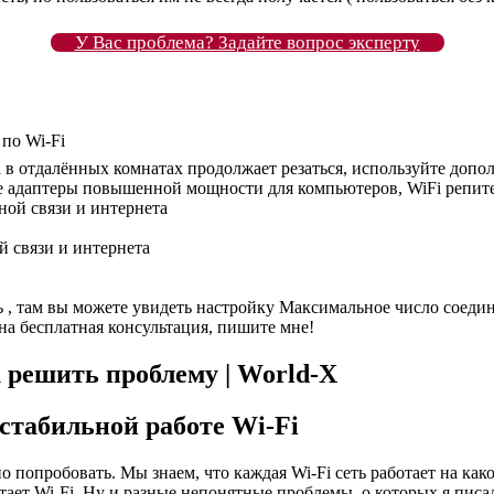
У Вас проблема? Задайте вопрос эксперту
по Wi-Fi
 в отдалённых комнатах продолжает резаться, используйте допо
ые адаптеры повышенной мощности для компьютеров, WiFi репит
 связи и интернета
ь , там вы можете увидеть настройку Максимальное число соедин
на бесплатная консультация, пишите мне!
 решить проблему | World-X
стабильной работе Wi-Fi
 попробовать. Мы знаем, что каждая Wi-Fi сеть работает на как
тает Wi-Fi. Ну и разные непонятные проблемы, о которых я писа