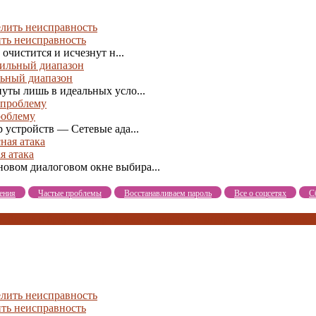
ить неисправность
 очистится и исчезнут н...
льный диапазон
уты лишь в идеальных усло...
роблему
устройств — Сетевые ада...
я атака
овом диалоговом окне выбира...
ения
Частые проблемы
Восстанавливаем пароль
Все о соцсетях
С
роблема с браузером
проблемы с маршрутизатором
тестирование с
ить неисправность