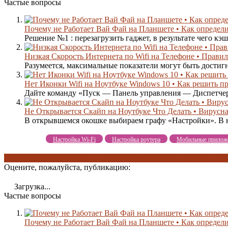
Частые вопросы
Почему не Работает Вай Фай на Планшете • Как определ
Решение №1 : перезагрузить гаджет, в результате чего кэш
Низкая Скорость Интернета по Wifi на Телефоне • Прави
Разумеется, максимальные показатели могут быть достигн
Нет Иконки Wifi на Ноутбуке Windows 10 • Как решить п
Дайте команду «Пуск — Панель управления — Диспетчер 
Не Открывается Скайп на Ноутбуке Что Делать • Вирусна
В открывшемся окошке выбираем графу «Настройки». В н
Настройка Wi-Fi
Настройка роутера
Мобильные прилож
вирусная атака
как решить проблему
перезагрузить устройства
п
Оцените, пожалуйста, публикацию:
Загрузка...
Частые вопросы
Почему не Работает Вай Фай на Планшете • Как определ