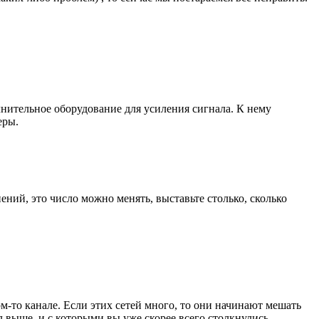
лнительное оборудование для усиления сигнала. К нему
еры.
ений, это число можно менять, выставьте столько, сколько
ом-то канале. Если этих сетей много, то они начинают мешать
л выше, и с которыми вы уже скорее всего столкнулись.