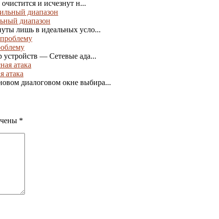
 очистится и исчезнут н...
льный диапазон
уты лишь в идеальных усло...
роблему
устройств — Сетевые ада...
я атака
овом диалоговом окне выбира...
ечены
*