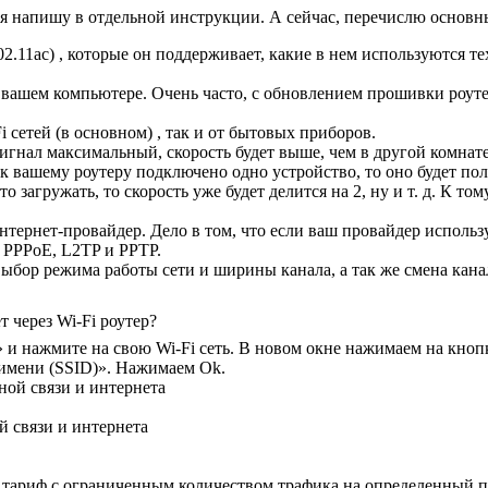
 я напишу в отдельной инструкции. А сейчас, перечислю основны
 802.11ас) , которые он поддерживает, какие в нем используются
 вашем компьютере. Очень часто, с обновлением прошивки роутер
 сетей (в основном) , так и от бытовых приборов.
 сигнал максимальный, скорость будет выше, чем в другой комнате
к вашему роутеру подключено одно устройство, то оно будет пол
о загружать, то скорость уже будет делится на 2, ну и т. д. К т
тернет-провайдер. Дело в том, что если ваш провайдер использу
и PPPoE, L2TP и PPTP.
ыбор режима работы сети и ширины канала, а так же смена канал
 через Wi-Fi роутер?
и нажмите на свою Wi-Fi сеть. В новом окне нажимаем на кнопк
 имени (SSID)». Нажимаем Ok.
 связи и интернета
ь тариф с ограниченным количеством трафика на определенный п