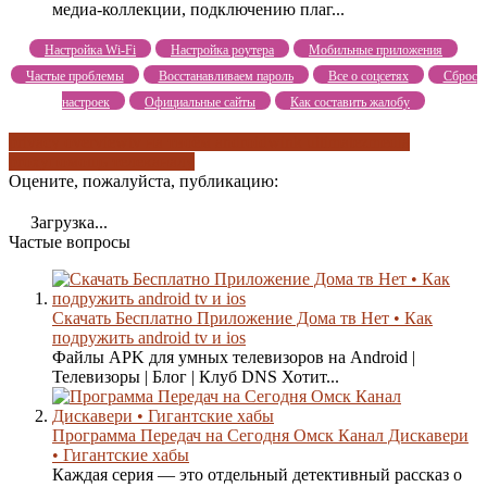
медиа-коллекции, подключению плаг...
Настройка Wi-Fi
Настройка роутера
Мобильные приложения
Частые проблемы
Восстанавливаем пароль
Все о соцсетях
Сброс
настроек
Официальные сайты
Как составить жалобу
privacy overview
tv на твоём android
wink ultimate
zmedia
proxy
помощь телеканалу
Оцените, пожалуйста, публикацию:
Загрузка...
Частые вопросы
Скачать Бесплатно Приложение Дома тв Нет • Как
подружить android tv и ios
Файлы APK для умных телевизоров на Android |
Телевизоры | Блог | Клуб DNS Хотит...
Программа Передач на Сегодня Омск Канал Дискавери
• Гигантские хабы
Каждая серия — это отдельный детективный рассказ о