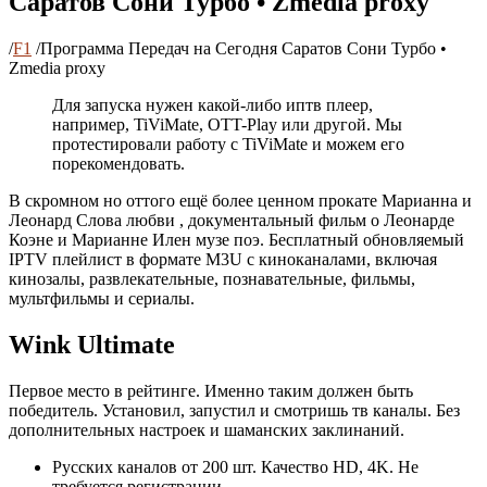
Саратов Сони Турбо • Zmedia proxy
/
F1
/
Программа Передач на Сегодня Саратов Сони Турбо •
Zmedia proxy
Для запуска нужен какой-либо иптв плеер,
например, TiViMate, OTT-Play или другой. Мы
протестировали работу с TiViMate и можем его
порекомендовать.
В скромном но оттого ещё более ценном прокате Марианна и
Леонард Слова любви , документальный фильм о Леонарде
Коэне и Марианне Илен музе поэ. Бесплатный обновляемый
IPTV плейлист в формате M3U с киноканалами, включая
кинозалы, развлекательные, познавательные, фильмы,
мультфильмы и сериалы.
Wink Ultimate
Первое место в рейтинге. Именно таким должен быть
победитель. Установил, запустил и смотришь тв каналы. Без
дополнительных настроек и шаманских заклинаний.
Русских каналов от 200 шт. Качество HD, 4K. Не
требуется регистрации.