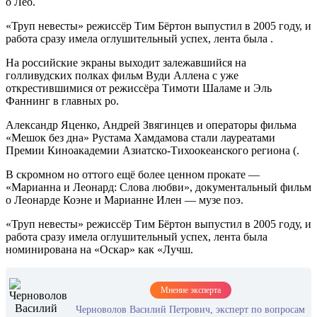
о Лео.
«Труп невесты» режиссёр Тим Бёртон выпустил в 2005 году, и
работа сразу имела оглушительный успех, лента была .
На российские экраны выходит залежавшийся на
голливудских полках фильм Вуди Аллена с уже
открестившимися от режиссёра Тимоти Шаламе и Эль
Фаннинг в главных ро.
Александр Яценко, Андрей Звягинцев и операторы фильма
«Мешок без дна» Рустама Хамдамова стали лауреатами
Премии Киноакадемии Азиатско-Тихоокеанского региона (.
В скромном но оттого ещё более ценном прокате —
«Марианна и Леонард: Слова любви», документальный фильм
о Леонарде Коэне и Марианне Илен — музе поэ.
«Труп невесты» режиссёр Тим Бёртон выпустил в 2005 году, и
работа сразу имела оглушительный успех, лента была
номинирована на «Оскар» как «Лучш.
Мнение эксперта
Черноволов Василий Петрович, эксперт по вопросам