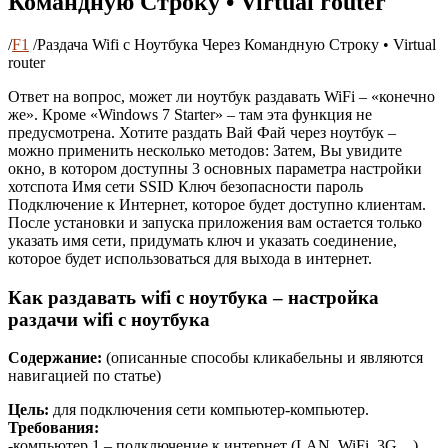
Командную Строку • Virtual router
/
F1
/
Раздача Wifi с Ноутбука Через Командную Строку • Virtual
router
Ответ на вопрос, может ли ноутбук раздавать WiFi – «конечно
же». Кроме «Windows 7 Starter» – там эта функция не
предусмотрена. Хотите раздать Вай Фай через ноутбук –
можно применить несколько методов: Затем, Вы увидите
окно, в котором доступны 3 основных параметра настройки
хотспота Имя сети SSID Ключ безопасности пароль
Подключение к Интернет, которое будет доступно клиентам.
После установки и запуска приложения вам остается только
указать имя сети, придумать ключ и указать соединение,
которое будет использоваться для выхода в интернет.
Как раздавать wifi с ноутбука – настройка
раздачи wifi с ноутбука
Содержание:
(описанные способы кликабельны и являются
навигацией по статье)
Цель:
для подключения сети компьютер-компьютер.
Требования:
-компьютер 1 – подключение к интернет (LAN, WiFi, 3G…),