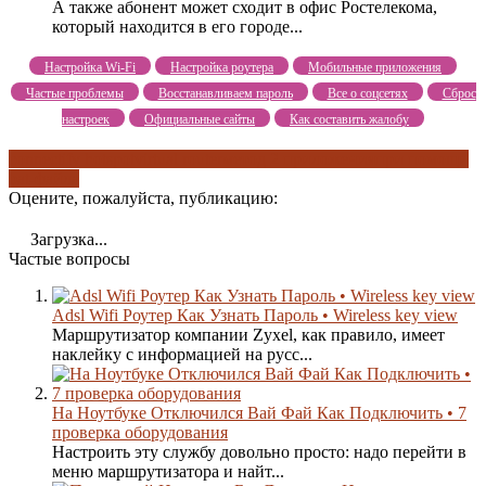
А также абонент может сходит в офис Ростелекома,
который находится в его городе...
Настройка Wi-Fi
Настройка роутера
Мобильные приложения
Частые проблемы
Восстанавливаем пароль
Все о соцсетях
Сброс
настроек
Официальные сайты
Как составить жалобу
connectify hotspot
virtual router
метод 2 приложения
при помощи
bat-файла
Оцените, пожалуйста, публикацию:
Загрузка...
Частые вопросы
Adsl Wifi Роутер Как Узнать Пароль • Wireless key view
Маршрутизатор компании Zyxel, как правило, имеет
наклейку с информацией на русс...
На Ноутбуке Отключился Вай Фай Как Подключить • 7
проверка оборудования
Настроить эту службу довольно просто: надо перейти в
меню маршрутизатора и найт...