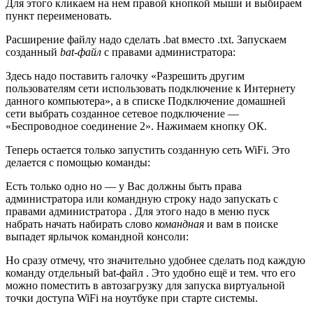
Для этого кликаем на нем правой кнопкой мыши и выбираем
пункт переименовать.
Расширение файлу надо сделать .bat вместо .txt. Запускаем
созданный
bat-файл
с правами администратора:
Здесь надо поставить галочку «Разрешить другим
пользователям сети использовать подключение к Интернету
данного компьютера», а в списке Подключение домашней
сети выбрать созданное сетевое подключение —
«Беспроводное соединение 2». Нажимаем кнопку ОК.
Теперь остается только запустить созданную сеть WiFi. Это
делается с помощью команды:
Есть только одно но — у Вас должны быть права
администратора или командную строку надо запускать с
правами администратора . Для этого надо в меню пуск
набрать начать набирать слово
командная
и вам в поиске
выпадет ярлычок командной консоли:
Но сразу отмечу, что значительно удобнее сделать под каждую
команду отдельный bat-файл . Это удобно ещё и тем. что его
можно поместить в автозагрузку для запуска виртуальной
точки доступа WiFi на ноутбуке при старте системы.