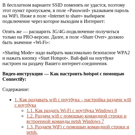
В бесплатном варианте SSID поменять не удастся, поэтому
этот пункт пропускаем, в поле «Password» указываем пароль
на WiFi. Ниже в поле «Internet to share» выбираем
подключение через которое выходим в Интернет:
Опять же — расшарить 3G/4G-подключение получиться
только на PRO-версии. Далее, в поле «Share Over» должно
быть значение «Wi-Fi»:
«Sharing Mode» надо выбрать максимально безопасное WPA2
и нажать кнопку «Start Hotspot». Вай-фай на ноутбуке
настроен на раздачу Вашего интернет-соединения.
Видео-инструкция — Как настроить hotspot с помощью
Connectify:
Содержание:
1.
Как раздавать wifi с ноутбука – настройка раздачи wifi
с ноутбука
1.1.
Как раздать Wi-Fi с ноутбука Windows 8
1.2.
Раздача wifi c помощью командной строки и
встроенной команды netsh Windows 7
1.3.
Раздаем WiFi с помощью командной строки и
netsh.