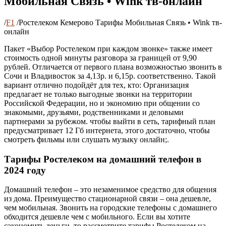
Мобильная Связь • Wink тв-онлайн
/
F1
/
Ростелеком Кемерово Тарифы Мобильная Связь • Wink тв-
онлайн
Пакет «Выбор Ростелеком при каждом звонке» также имеет
стоимость одной минуты разговора за границей от 9,90
рублей. Отличается от первого плана возможностью звонить в
Сочи и Владивосток за 4,13р. и 6,15р. соответственно. Такой
вариант отлично подойдёт для тех, кто: Организация
предлагает не только выгодные звонки на территории
Российской Федерации, но и экономию при общении со
знакомыми, друзьями, родственниками и деловыми
партнерами за рубежом. чтобы выйти в сеть, тарифный план
предусматривает 12 Гб интернета, этого достаточно, чтобы
смотреть фильмы или слушать музыку онлайн;.
Тарифы Ростелеком на домашний телефон в
2024 году
Домашний телефон – это незаменимое средство для общения
из дома. Преимущество стационарной связи – она дешевле,
чем мобильная. Звонить на городские телефоны с домашнего
обходится дешевле чем с мобильного. Если вы хотите
сэкономить деньги, то рассмотрите тарифы Ростелеком на