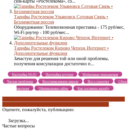
сим-карты «Ростелекома», со...
Тарифы Ростелеком Ульяновск Сотовая Связь •
Безлимитная россия
Оборудование: Телевизионная приставка - 175 руб/мес,
Wi-Fi роутер - 100 руб/мес...
Тарифы Ростелеком Кирово Чепецк Интернет •
Дополнительные функции
Зачастую для решения той или иной проблемы,
получения консультации достаточно п...
Настройка Wi-Fi
Настройка роутера
Мобильные приложения
Частые проблемы
Восстанавливаем пароль
Все о соцсетях
Сброс
настроек
Официальные сайты
Как составить жалобу
wink тв-онлайн
дополнительная информация
дополнительные
опции
звони своим
тарифы ростелекома
целая история
Оцените, пожалуйста, публикацию:
Загрузка...
Частые вопросы