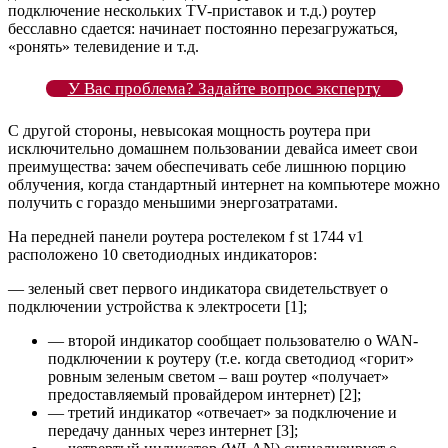
подключение нескольких TV-приставок и т.д.) роутер
бесславно сдается: начинает постоянно перезагружаться,
«ронять» телевидение и т.д.
У Вас проблема? Задайте вопрос эксперту
С другой стороны, невысокая мощность роутера при
исключительно домашнем пользовании девайса имеет свои
преимущества: зачем обеспечивать себе лишнюю порцию
облучения, когда стандартный интернет на компьютере можно
получить с гораздо меньшими энергозатратами.
На передней панели роутера ростелеком f st 1744 v1
расположено 10 светодиодных индикаторов:
— зеленый свет первого индикатора свидетельствует о
подключении устройства к электросети [1];
— второй индикатор сообщает пользователю о WAN-
подключении к роутеру (т.е. когда светодиод «горит»
ровным зеленым светом – ваш роутер «получает»
предоставляемый провайдером интернет) [2];
— третий индикатор «отвечает» за подключение и
передачу данных через интернет [3];