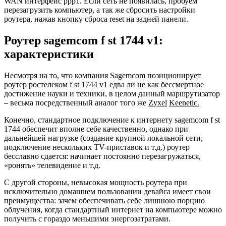
WAN интерфейс ppp1. Если сеть не появилась, пробуем
перезагрузить компьютер, а так же сбросить настройки
роутера, нажав кнопку сброса reset на задней панели.
Роутер sagemcom f st 1744 v1:
характеристики
Несмотря на то, что компания Sagemcom позиционирует
роутер ростелеком f st 1744 v1 едва ли не как бессмертное
достижение науки и техники, в целом данный маршрутизатор
– весьма посредственный аналог того же
Zyxel
Keenetic
.
Конечно, стандартное подключение к интернету sagemcom f st
1744 обеспечит вполне себе качественно, однако при
дальнейшей нагрузке (создание крупной локальной сети,
подключение нескольких TV-приставок и т.д.) роутер
бесславно сдается: начинает постоянно перезагружаться,
«ронять» телевидение и т.д.
С другой стороны, невысокая мощность роутера при
исключительно домашнем пользовании девайса имеет свои
преимущества: зачем обеспечивать себе лишнюю порцию
облучения, когда стандартный интернет на компьютере можно
получить с гораздо меньшими энергозатратами.