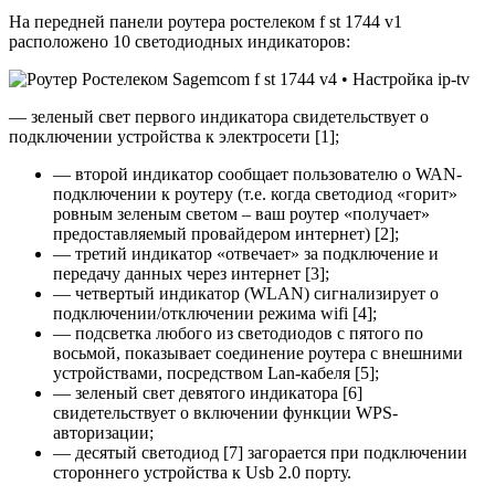
На передней панели роутера ростелеком f st 1744 v1
расположено 10 светодиодных индикаторов:
— зеленый свет первого индикатора свидетельствует о
подключении устройства к электросети [1];
— второй индикатор сообщает пользователю о WAN-
подключении к роутеру (т.е. когда светодиод «горит»
ровным зеленым светом – ваш роутер «получает»
предоставляемый провайдером интернет) [2];
— третий индикатор «отвечает» за подключение и
передачу данных через интернет [3];
— четвертый индикатор (WLAN) сигнализирует о
подключении/отключении режима wifi [4];
— подсветка любого из светодиодов с пятого по
восьмой, показывает соединение роутера с внешними
устройствами, посредством Lan-кабеля [5];
— зеленый свет девятого индикатора [6]
свидетельствует о включении функции WPS-
авторизации;
— десятый светодиод [7] загорается при подключении
стороннего устройства к Usb 2.0 порту.