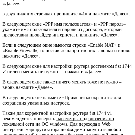
«Далее».
в двух нижних строчках пропишите «-1» и нажмите «Далее».
В следующем окне «PPP имя пользователя» и «PPP пароль»
укажите имя пользователя и пароль из договора, который
предоставил провайдер интернета, и кликните «Далее».
Если в следующем окне имеются строки «Enable NAT» и
«Enable Firewall», то поставьте напротив них галочки и вновь
нажмите «Далее».
В следующем окне для настройки роутера ростелеком f st 1744
v1ничего менять не нужно — нажмите «Далее».
В следующем окне также ничего менять тоже не нужно –
вновь нажмите «Далее».
В следующем окне нажмите «Применить/сохранить» для
сохранения указанных настроек.
Также для корректной настройки роутера f st 1744 v1
рекомендуется проверить
параметры подключения по
локальной сети на ОС
windows
. Для перехода в Web
интерфейс маршрутизатора необходимо запустить любой
установленный на компьютере браузер, в адресной строке