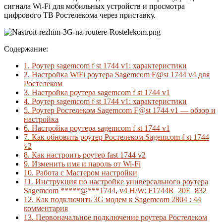
сигнала Wi-Fi для мобильных устройств и просмотра
цифрового ТВ Ростелекома через приставку.
Содержание:
1.
Роутер sagemcom f st 1744 v1: характеристики
2.
Настройка WiFi роутера Sagemcom F@st 1744 v4 для
Ростелеком
3.
Настройка роутера sagemcom f st 1744 v1
4.
Роутер sagemcom f st 1744 v1: характеристики
5.
Роутер Ростелеком Sagemcom F@st 1744 v1 — обзор и
настройка
6.
Настройка роутера sagemcom f st 1744 v1
7.
Как обновить роутер Ростелеком Sagemcom f st 1744
v2
8.
Как настроить роутер fast 1744 v2
9.
Изменить имя и пароль от Wi-Fi
10.
Работа с Мастером настройки
11.
Инструкция по настройке универсального роутера
Sagemcom *****@***1744, v4 H/W: F1744R_20E_832
12.
Как подключить 3G модем к Sagemcom 2804 : 44
комментария
13.
Первоначальное подключение роутера Ростелеком