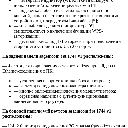
— четвертый индикатор (WLAN) сигнализирует о
подключении/отключении режима wifi [4];
— подсветка любого из светодиодов с пятого по
восьмой, показывает соединение роутера с внешними
устройствами, посредством Lan-кабеля [5];
— зеленый свет девятого индикатора [6]
свидетельствует о включении функции WPS-
авторизации;
— десятый светодиод [7] загорается при подключении
стороннего устройства к Usb 2.0 порту.
На задней панели sagemcom f st 1744 v1 расположены:
— 4 слота для подключения сетевого кабеля провайдера и
Ethernet-соединения с ПК;
— утопленная в корпус кнопка сброса настроек ;
— разъем для подключения адаптера питания;
— кнопка включения/выключения маршрутизатора;
— сервисная наклейка с аутентификационными
данными вашего роутера.
На боковой панели wifi роутера sagemcom f st 1744 v1
расположены:
— Usb 2.0 порт для подключения 3G модема (для обеспечения