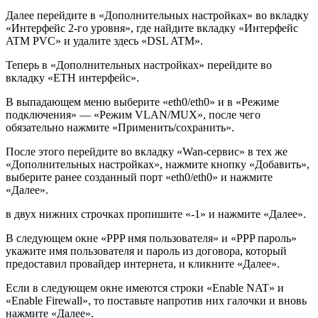
Далее перейдите в «Дополнительных настройках» во вкладку
«Интерфейс 2-го уровня», где найдите вкладку «Интерфейс
ATM PVC» и удалите здесь «DSL ATM».
Теперь в «Дополнительных настройках» перейдите во
вкладку «ETH интерфейс».
В выпадающем меню выберите «eth0/eth0» и в «Режиме
подключения» — «Режим VLAN/MUX», после чего
обязательно нажмите «Применить/сохранить».
После этого перейдите во вкладку «Wan-сервис» в тех же
«Дополнительных настройках», нажмите кнопку «Добавить»,
выберите ранее созданный порт «eth0/eth0» и нажмите
«Далее».
в двух нижних строчках пропишите «-1» и нажмите «Далее».
В следующем окне «PPP имя пользователя» и «PPP пароль»
укажите имя пользователя и пароль из договора, который
предоставил провайдер интернета, и кликните «Далее».
Если в следующем окне имеются строки «Enable NAT» и
«Enable Firewall», то поставьте напротив них галочки и вновь
нажмите «Далее».