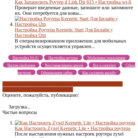
Как Запаролить Роутер d Link Dir 615 • Настройка wi-fi
Проверьте введенные данные, запишите или запомните
их. Они потребуется для новы...
Настройка Роутера Keenetic Start Для Билайн •
Настройка l2tp
В специализированном приложении для мобильных
устройств осуществляется управлен...
Настройка Wi-Fi
Настройка роутера
Мобильные приложения
Частые проблемы
Восстанавливаем пароль
Все о соцсетях
Сброс
настроек
Официальные сайты
Как составить жалобу
настройка ip-tv
настройка pppoe
настройка wi-fi
настройка
безопасности
настройка интернет
Оцените, пожалуйста, публикацию:
Загрузка...
Частые вопросы
Как Настроить Zyxel Keenetic Lite • Настройка роутера
После выставления нужных настроек роутера zyxel