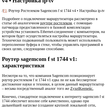
v4 • Настройка ip-tv
/
F1
/
Роутер Ростелеком Sagemcom f st 1744 v4 • Настройка ip-tv
Подробнее о подключение маршрутизатора рассмотрено в
статье об аналогичном
роутере ростелеком
. с помощью
патчкорда предоставленного в базовой комплектации
устройства установить Ethernet-соединение с компьютером, на
котором будет осуществляться настройка маршрутизатора.
Технически подкованный пользователь может использовать
переполнение буфера в стеке, чтобы управлять программой в
своих целях, следующими способами.
Роутер sagemcom f st 1744 v1:
характеристики
Несмотря на то, что компания Sagemcom позиционирует
роутер ростелеком f st 1744 v1 едва ли не как бессмертное
достижение науки и техники, в целом данный маршрутизатор
– весьма посредственный аналог того же
Zyxel
Keenetic
.
Конечно, стандартное подключение к интернету sagemcom f st
1744 обеспечит вполне себе качественно, однако при
дальнейшей нагрузке (создание крупной локальной сети,