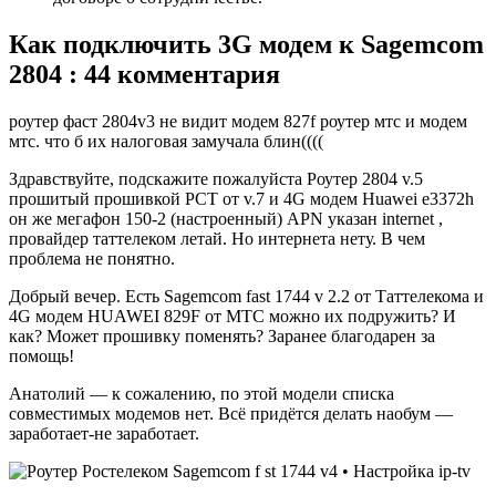
Как подключить 3G модем к Sagemcom
2804 : 44 комментария
роутер фаст 2804v3 не видит модем 827f роутер мтс и модем
мтс. что б их налоговая замучала блин((((
Здравствуйте, подскажите пожалуйста Роутер 2804 v.5
прошитый прошивкой РСТ от v.7 и 4G модем Huawei e3372h
он же мегафон 150-2 (настроенный) APN указан internet ,
провайдер таттелеком летай. Но интернета нету. В чем
проблема не понятно.
Добрый вечер. Есть Sagemcom fast 1744 v 2.2 от Таттелекома и
4G модем HUAWEI 829F от МТС можно их подружить? И
как? Может прошивку поменять? Заранее благодарен за
помощь!
Анатолий — к сожалению, по этой модели списка
совместимых модемов нет. Всё придётся делать наобум —
заработает-не заработает.