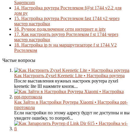
Sagemcom
14.
Настройка роутера Ростелеком f@st 1744 v2.2 для
дом ру
15.
Настройка роутера Ростелеком fast 1744 v2 через
мастер настройки
16.
Ручное подключение сети интернет и iptv
17.
Как настроить роутер Ростелеком f st 1744 через
мастер настройки
18.
Настройка ip tv на маршрутизаторе f st 1744 V2
Ростелеком
Частые вопросы
Как Настроить Zyxel Keenetic Lite • Настройка роутера
После выставления нужных настроек роутера zyxel
keenetic lite III нажмите кнопк...
Как Зайти в Настройки Роутера Xiaomi • Настройка ppt-
протокола
Если настройки по этому адресу будут не доступны и вы
увидите ошибку, то попроб...