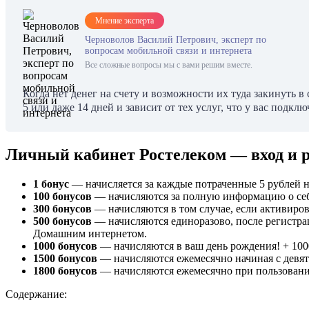
Мнение эксперта
Черноволов Василий Петрович, эксперт по
вопросам мобильной связи и интернета
Все сложные вопросы мы с вами решим вместе.
Когда нет денег на счету и возможности их туда закинуть
5 или даже 14 дней и зависит от тех услуг, что у вас подк
Личный кабинет Ростелеком — вход и 
1 бонус
— начисляется за каждые потраченные 5 рублей на
100 бонусов
— начисляются за полную информацию о себе,
300 бонусов
— начисляются в том случае, если активиров
500 бонусов
— начисляются единоразово, после регистра
Домашним интернетом.
1000 бонусов
— начисляются в ваш день рождения! + 100
1500 бонусов
— начисляются ежемесячно начиная с девя
1800 бонусов
— начисляются ежемесячно при пользован
Содержание: