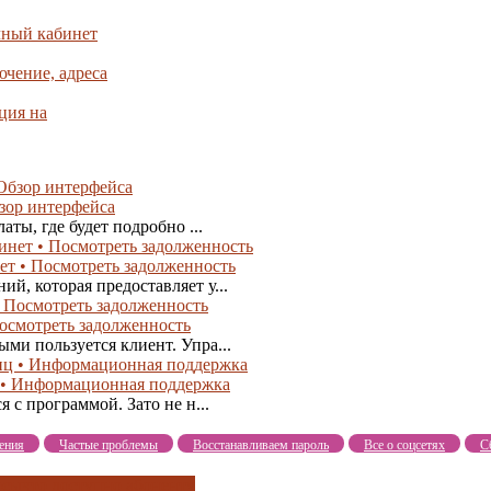
чный кабинет
ючение, адреса
ция на
зор интерфейса
ты, где будет подробно ...
т • Посмотреть задолженность
й, которая предоставляет у...
осмотреть задолженность
ми пользуется клиент. Упра...
 • Информационная поддержка
 с программой. Зато не н...
ения
Частые проблемы
Восстанавливаем пароль
Все о соцсетях
С
осы
что доступно абоненту