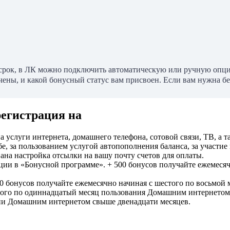
 в срок, в ЛК можно подключить автоматическую или ручную опци
лючены, и какой бонусный статус вам присвоен. Если вам нужна б
регистрация на
 услуги интернета, домашнего телефона, сотовой связи, ТВ, а т
 за пользованием услугой автопополнения баланса, за участие 
ана настройка отсылки на вашу почту счетов для оплаты.
ции в «Бонусной программе». + 500 бонусов получайте ежемеся
0 бонусов получайте ежемесячно начиная с шестого по восьмой
того по одиннадцатый месяц пользования Домашним интернетом
ии Домашним интернетом свыше двенадцати месяцев.