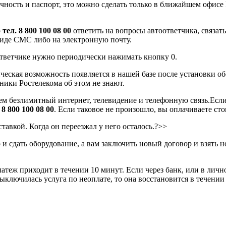
чность и паспорт, это можно сделать только в ближайшем офисе
о
тел. 8 800 100 08 00
ответить на вопросы автоответчика, связат
виде СМС либо на электронную почту.
тветчике нужно периодически нажимать кнопку 0.
ская возможность появляется в нашей базе после установки обо
ники Ростелекома об этом не знают.
ем безлимитный интернет, телевидение и телефонную связь.Если
.
8 800 100 08 00
. Если таковое не произошло, вы оплачиваете ст
тавкой. Когда он переезжал у него осталось.?>>
и сдать оборудование, а вам заключить новый договор и взять 
латеж приходит в течении 10 минут. Если через банк, или в лич
ыключилась услуга по неоплате, то она восстановится в течении