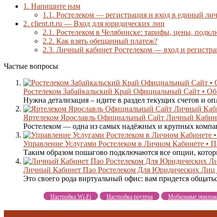
1.
Напишите нам
1.1.
Ростелеком — регистрация и вход в единый ли
2.
client.rt.ru — Вход для юридических лиц
2.1.
Ростелеком в Челябинске: тарифы, цены, подкл
2.2.
Как взять обещанный платеж?
2.3.
Личный кабинет Ростелеком — вход и регистра
Частые вопросы
Ростелеком Забайкальский Край Официальный Сайт • Об
Нужна детализация – идите в раздел текущих счетов и опла
Яртелеком Ярославль Официальный Сайт Личный Кабине
Ростелеком — одна из самых надёжных и крупных компани
Управление Услугами Ростелеком в Личном Кабинете • П
Таким образом пошагово подключаются все опции, которы
Личный Кабинет Пао Ростелеком Для Юридических Лиц
Это своего рода виртуальный офис: вам придется общаться
Настройка Wi-Fi
Настройка роутера
Мобильные прилож
архив действий
обещанный платеж
оплата услуг
ответы на вопр