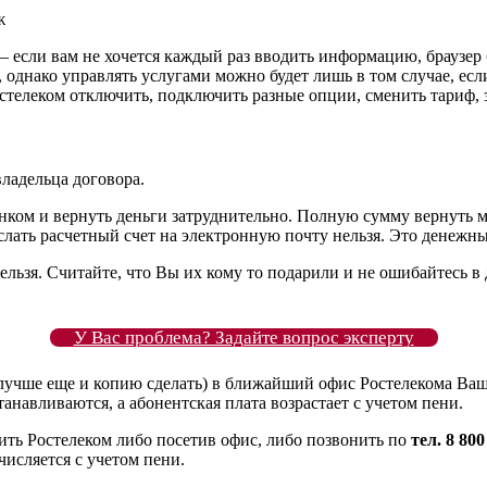
ж
 – если вам не хочется каждый раз вводить информацию, браузер
и, однако управлять услугами можно будет лишь в том случае, е
стелеком отключить, подключить разные опции, сменить тариф, 
ладельца договора.
банком и вернуть деньги затруднительно. Полную сумму вернуть 
слать расчетный счет на электронную почту нельзя. Это денежн
нельзя. Считайте, что Вы их кому то подарили и не ошибайтесь 
У Вас проблема? Задайте вопрос эксперту
лучше еще и копию сделать) в ближайший офис Ростелекома Ваш
танавливаются, а абонентская плата возрастает с учетом пени.
ить Ростелеком либо посетив офис, либо позвонить по
тел. 8 800
числяется с учетом пени.