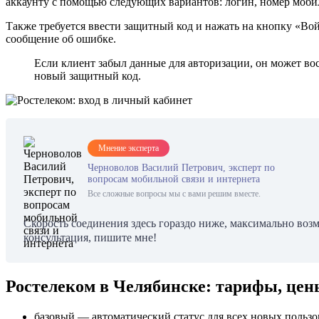
аккаунту с помощью следующих вариантов: логин, номер мобил
Также требуется ввести защитный код и нажать на кнопку «Вой
сообщение об ошибке.
Если клиент забыл данные для авторизации, он может во
новый защитный код.
Мнение эксперта
Черноволов Василий Петрович, эксперт по
вопросам мобильной связи и интернета
Все сложные вопросы мы с вами решим вместе.
Скорость соединения здесь гораздо ниже, максимально воз
консультация, пишите мне!
Ростелеком в Челябинске: тарифы, цен
базовый — автоматический статус для всех новых пользо